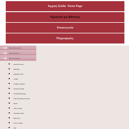
Αρχική Σελίδα Home Page
Προϊόντα για Βάπτιση
Επικοινωνία
Πληροφορίες
Μάσκες Προστατευτικές
Ξύλινες Κατασκευές
Χάρτινες Κατασκευές
Δακτυλίδι Πετσέτας
Προσκλήσεις
Πρόσκληση σε πάζλ
Τετράδια
Τετράδια με ζωγραφιές
Κουτάκια για Παστάκι
Κουτάκια Μπομπονιέρας
Χάρτινα Κουτάκια με Εκτύπωση
Σουπλά
Χάρτινα Χωνάκια
Καπελάκια για Πάρτυ
Βιβλίο ευχών
Ετικέτες Κρασιού
Πάζλ