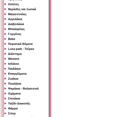
Ιππότες
Νεράιδες και Ξωτικά
Μαγισσούλες
Αγγελάκια
Διαβολάκια
Μπαλαρίνες
Γοργόνες
Bebe
Πειρατικά Θέματα
Luna park - Τσίρκο
Διάστημα
Western
Ινδιάνοι
Παιδάκια
Επαγγέλματα
Ζωάκια
Πουλάκια
Ψαράκια - Θαλασσινά
Οχήματα
Σπιτάκια
Ταξίδι-Διακοπές
Φάρμα
Σπορ