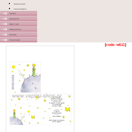
Φιγούρες από Χαρτόνι
Κουτάκι με διακοσμητικό
Υφασμάτινα
Διακοσμητικά Σταντ
Καμβάς σε τελάρο
Διάφορα με Εκτύπωση
Γλειφιτζούρια
Στολισμός Εκκλησίας
[
code: w611
]