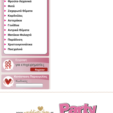
Φρούτα-Λαχανικά
Φυτά
Ζαχαρωτά Θέματα
Καρδούλες
Αστεράκια
Γενέθλια
Αντρικά Θέματα
Ματάκια-Φυλαχτά
Παράδοση
Χριστουγεννιάτικα
Πασχαλινά