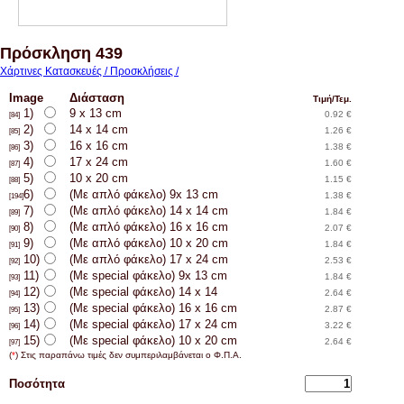
Πρόσκληση 439
Χάρτινες Κατασκευές / Προσκλήσεις /
Image
Διάσταση
Τιμή/Τεμ.
1)
9 x 13 cm
0.92 €
[84]
2)
14 x 14 cm
1.26 €
[85]
3)
16 x 16 cm
1.38 €
[86]
4)
17 x 24 cm
1.60 €
[87]
5)
10 x 20 cm
1.15 €
[88]
6)
(Με απλό φάκελο) 9x 13 cm
1.38 €
[194]
7)
(Με απλό φάκελο) 14 x 14 cm
1.84 €
[89]
8)
(Με απλό φάκελο) 16 x 16 cm
2.07 €
[90]
9)
(Με απλό φάκελο) 10 x 20 cm
1.84 €
[91]
10)
(Με απλό φάκελο) 17 x 24 cm
2.53 €
[92]
11)
(Με special φάκελο) 9x 13 cm
1.84 €
[93]
12)
(Με special φάκελο) 14 x 14
2.64 €
[94]
13)
(Με special φάκελο) 16 x 16 cm
2.87 €
[95]
14)
(Με special φάκελο) 17 x 24 cm
3.22 €
[96]
15)
(Με special φάκελο) 10 x 20 cm
2.64 €
[97]
(
*
) Στις παραπάνω τιμές δεν συμπεριλαμβάνεται ο Φ.Π.Α.
Ποσότητα