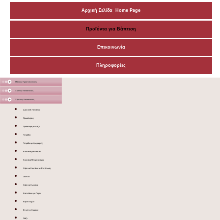
Αρχική Σελίδα Home Page
Προϊόντα για Βάπτιση
Επικοινωνία
Πληροφορίες
Μάσκες Προστατευτικές
Ξύλινες Κατασκευές
Χάρτινες Κατασκευές
Δακτυλίδι Πετσέτας
Προσκλήσεις
Πρόσκληση σε πάζλ
Τετράδια
Τετράδια με ζωγραφιές
Κουτάκια για Παστάκι
Κουτάκια Μπομπονιέρας
Χάρτινα Κουτάκια με Εκτύπωση
Σουπλά
Χάρτινα Χωνάκια
Καπελάκια για Πάρτυ
Βιβλίο ευχών
Ετικέτες Κρασιού
Πάζλ