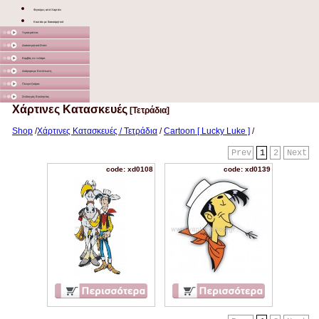
Φιγούρες από Χαρτόνι
Κουτάκι με διακοσμητικό
Υφασμάτινα
Διακοσμητικά Σταντ
Καμβάς σε τελάρο
Διάφορα με Εκτύπωση
Γλειφιτζούρια
Στολισμός Εκκλησίας
Χάρτινες Κατασκευές
[Τετράδια]
Shop
/
Χάρτινες Κατασκευές / Τετράδια
/
Cartoon [ Lucky Luke ]
/
Prev
1
2
Next
code: xd0108
code: xd0139