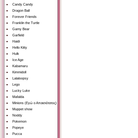
Candy Candy
Dragon Ball
Forever Friends
Franklin the Turtle
Gamy Bear
Garfield
Haidi
Hello Kitty
Hulk
Ice Age
Kabamaru
Kimmidoll
Lalaloopsy
Lego
Lucky Luke
Mafalda
Minions (Εγώ ο Απαισιότατος)
Muppet show
Noddy
Pokemon
Popeye
Pucca