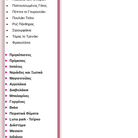
Παπουτσωμένος Γάτος
Πέππα το Γουρουνάκι
Πουλάκι Τσίου
Ροζ Πάνθηρας
Στρουμφάκια
Τόμας το Τρενάκι
Φραουλίτσα
Πριγκίπισσες
Πρίγκιπες
Ιππότες
Νεράιδες και Ξωτικά
Μαγισσούλες
Αγγελάκια
Διαβολάκια
Μπαλαρίνες
Γοργόνες
Bebe
Πειρατικά Θέματα
Luna park - Τσίρκο
Διάστημα
Western
Ινδιάνοι