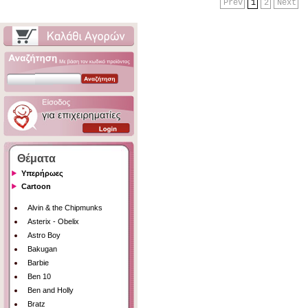
Prev
1
2
Next
Θέματα
Υπερήρωες
Cartoon
Alvin & the Chipmunks
Asterix - Obelix
Astro Boy
Bakugan
Barbie
Ben 10
Ben and Holly
Bratz