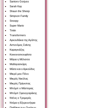
Santoro Gorjuss
Sarah Kay
Shaun the Sheep
Simpson Family
Snoopy
Super Mario
Tintin
Transformers
Αρκουδάκια της Αγάπης
Αστυνόμος Σαϊνης
Καραγκιόζης
Κοκκινοσκουφίτσα
Μάγια η Μέλισσα
Μαδαγασκάρη
Μάσα και ο Αρκούδος
Μικρό μου Πόνυ
Μικρός Νικόλας
Μικρός Πρίγκιπας
Μπόμπ ο Μάστορας
Μπόμπ Σφουγγαράκης
Ντένις ο Τρομερός
Ντόρα η Εξερευνήτρια
Παιδάκια των Ονείρων