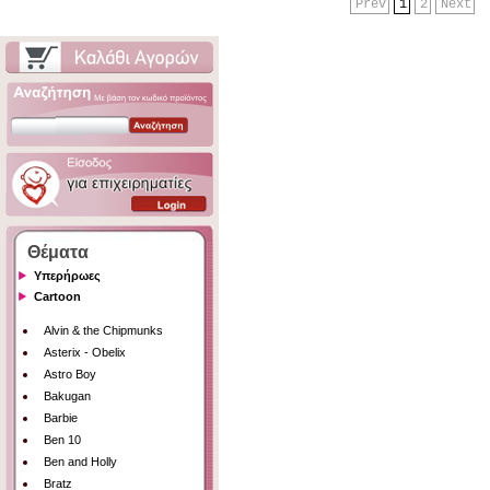
Prev
1
2
Next
Θέματα
Υπερήρωες
Cartoon
Alvin & the Chipmunks
Asterix - Obelix
Astro Boy
Bakugan
Barbie
Ben 10
Ben and Holly
Bratz