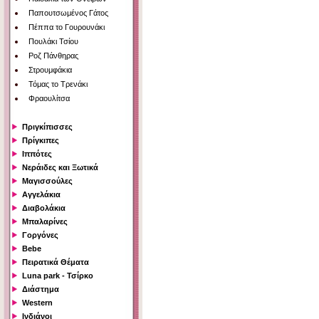
Παπουτσωμένος Γάτος
Πέππα το Γουρουνάκι
Πουλάκι Τσίου
Ροζ Πάνθηρας
Στρουμφάκια
Τόμας το Τρενάκι
Φραουλίτσα
Πριγκίπισσες
Πρίγκιπες
Ιππότες
Νεράιδες και Ξωτικά
Μαγισσούλες
Αγγελάκια
Διαβολάκια
Μπαλαρίνες
Γοργόνες
Bebe
Πειρατικά Θέματα
Luna park - Τσίρκο
Διάστημα
Western
Ινδιάνοι