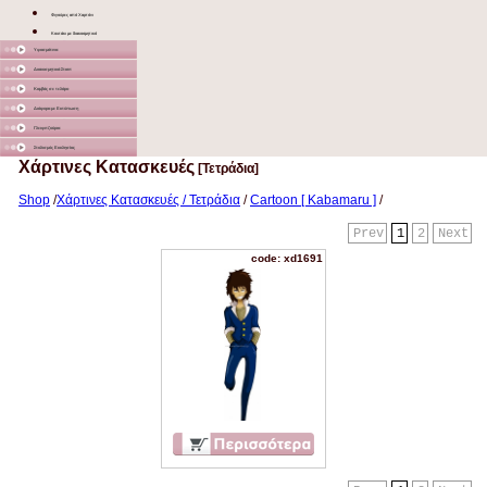
Φιγούρες από Χαρτόνι
Κουτάκι με διακοσμητικό
Υφασμάτινα
Διακοσμητικά Σταντ
Καμβάς σε τελάρο
Διάφορα με Εκτύπωση
Γλειφιτζούρια
Στολισμός Εκκλησίας
Χάρτινες Κατασκευές
[Τετράδια]
Shop
/
Χάρτινες Κατασκευές / Τετράδια
/
Cartoon [ Kabamaru ]
/
Prev
1
2
Next
code: xd1691