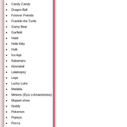
Candy Candy
Dragon Ball
Forever Friends
Franklin the Turtle
Gamy Bear
Garfield
Haidi
Hello Kitty
Hulk
Ice Age
Kabamaru
Kimmidoll
Lalaloopsy
Lego
Lucky Luke
Mafalda
Minions (Εγώ ο Απαισιότατος)
Muppet show
Noddy
Pokemon
Popeye
Pucca