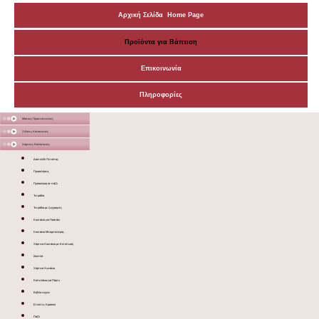
Αρχική Σελίδα Home Page
Προϊόντα για Βάπτιση
Επικοινωνία
Πληροφορίες
Μάσκες Προστατευτικές
Ξύλινες Κατασκευές
Χάρτινες Κατασκευές
Δακτυλίδι Πετσέτας
Προσκλήσεις
Πρόσκληση σε πάζλ
Τετράδια
Τετράδια με ζωγραφιές
Κουτάκια για Παστάκι
Κουτάκια Μπομπονιέρας
Χάρτινα Κουτάκια με Εκτύπωση
Σουπλά
Χάρτινα Χωνάκια
Καπελάκια για Πάρτυ
Βιβλίο ευχών
Ετικέτες Κρασιού
Πάζλ