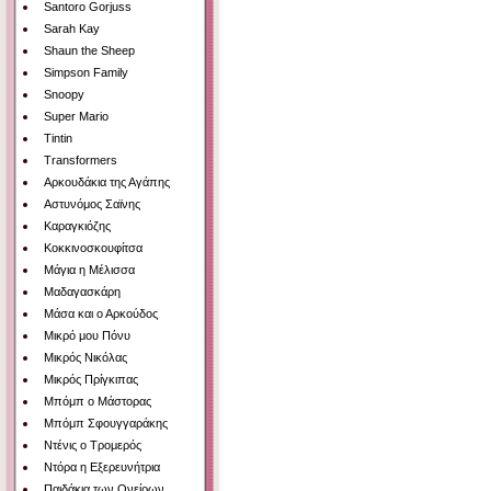
Santoro Gorjuss
Sarah Kay
Shaun the Sheep
Simpson Family
Snoopy
Super Mario
Tintin
Transformers
Αρκουδάκια της Αγάπης
Αστυνόμος Σαϊνης
Καραγκιόζης
Κοκκινοσκουφίτσα
Μάγια η Μέλισσα
Μαδαγασκάρη
Μάσα και ο Αρκούδος
Μικρό μου Πόνυ
Μικρός Νικόλας
Μικρός Πρίγκιπας
Μπόμπ ο Μάστορας
Μπόμπ Σφουγγαράκης
Ντένις ο Τρομερός
Ντόρα η Εξερευνήτρια
Παιδάκια των Ονείρων