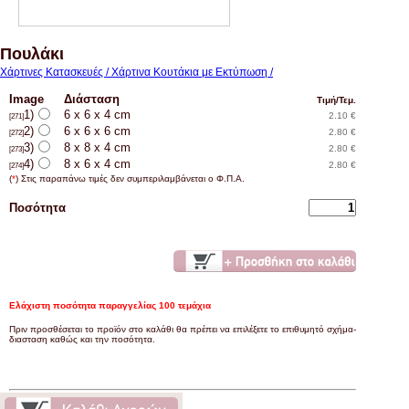
Πουλάκι
Χάρτινες Κατασκευές / Χάρτινα Κουτάκια με Εκτύπωση /
Image
Διάσταση
Τιμή/Τεμ.
1)
6 x 6 x 4 cm
2.10 €
[271]
2)
6 x 6 x 6 cm
2.80 €
[272]
3)
8 x 8 x 4 cm
2.80 €
[273]
4)
8 x 6 x 4 cm
2.80 €
[274]
(
*
) Στις παραπάνω τιμές δεν συμπεριλαμβάνεται ο Φ.Π.Α.
Ποσότητα
Ελάχιστη ποσότητα παραγγελίας 100 τεμάχια
Πριν προσθέσεται το προϊόν στο καλάθι θα πρέπει να επιλέξετε το επιθυμητό σχήμα-
διασταση καθώς και την ποσότητα.