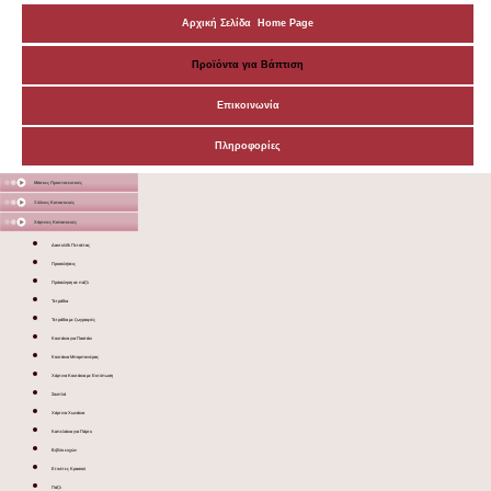
Αρχική Σελίδα Home Page
Προϊόντα για Βάπτιση
Επικοινωνία
Πληροφορίες
Μάσκες Προστατευτικές
Ξύλινες Κατασκευές
Χάρτινες Κατασκευές
Δακτυλίδι Πετσέτας
Προσκλήσεις
Πρόσκληση σε πάζλ
Τετράδια
Τετράδια με ζωγραφιές
Κουτάκια για Παστάκι
Κουτάκια Μπομπονιέρας
Χάρτινα Κουτάκια με Εκτύπωση
Σουπλά
Χάρτινα Χωνάκια
Καπελάκια για Πάρτυ
Βιβλίο ευχών
Ετικέτες Κρασιού
Πάζλ