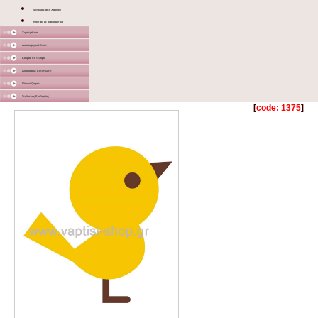
Φιγούρες από Χαρτόνι
Κουτάκι με διακοσμητικό
Υφασμάτινα
Διακοσμητικά Σταντ
Καμβάς σε τελάρο
Διάφορα με Εκτύπωση
Γλειφιτζούρια
Στολισμός Εκκλησίας
[
code: 1375
]