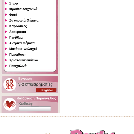
Σπορ
Φρούτα-Λαχανικά
Φυτά
Ζαχαρωτά Θέματα
Καρδούλες
Αστεράκια
Γενέθλια
Αντρικά Θέματα
Ματάκια-Φυλαχτά
Παράδοση
Χριστουγεννιάτικα
Πασχαλινά