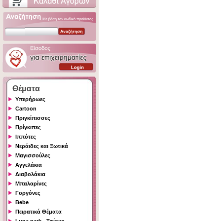
Θέματα
Υπερήρωες
Cartoon
Πριγκίπισσες
Πρίγκιπες
Ιππότες
Νεράιδες και Ξωτικά
Μαγισσούλες
Αγγελάκια
Διαβολάκια
Μπαλαρίνες
Γοργόνες
Bebe
Πειρατικά Θέματα