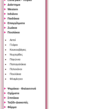
Luna park - Τσίρκο
Διάστημα
Western
Ινδιάνοι
Παιδάκια
Επαγγέλματα
Ζωάκια
Πουλάκια
Αετοί
Γλάροι
Κουκουβάγιες
Νυχτερίδες
Παγώνια
Παπαγαλάκια
Πελεκάνοι
Πουλάκια
Φλαμίνγκο
Ψαράκια - Θαλασσινά
Οχήματα
Σπιτάκια
Ταξίδι-Διακοπές
Φάρμα