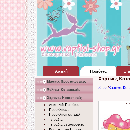
Αρχική
Προϊόντα
Επι
Χάρτινες Κατ
Σελίδα Home Page
για Βάπτιση
Μάσκες Προστατευτικές
Shop
/
Χάρτινες Κατ
Ξύλινες Κατασκευές
Χάρτινες Κατασκευές
co
Δακτυλίδι Πετσέτας
Προσκλήσεις
Πρόσκληση σε πάζλ
Τετράδια
Τετράδια με ζωγραφιές
Κουτάκια για Παστάκι