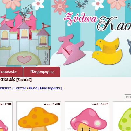
κοινωνία
Πληροφορίες
ασκευές
[Σουπλά]
ασκευές / Σουπλά
/
Φυτά [ Μανιταράκια ]
/
Pr
de: 1735
code: 1736
code: 1737