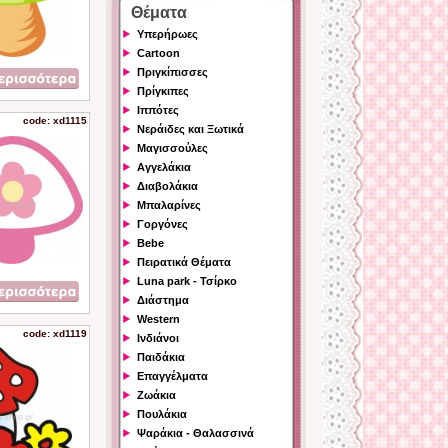
Θέματα
Υπερήρωες
Cartoon
Πριγκίπισσες
Πρίγκιπες
Ιππότες
code: xd1115
Νεράιδες και Ξωτικά
Μαγισσούλες
Αγγελάκια
Διαβολάκια
Μπαλαρίνες
Γοργόνες
Bebe
Πειρατικά Θέματα
Luna park - Τσίρκο
Διάστημα
Western
code: xd1119
Ινδιάνοι
Παιδάκια
Επαγγέλματα
Ζωάκια
Πουλάκια
Ψαράκια - Θαλασσινά