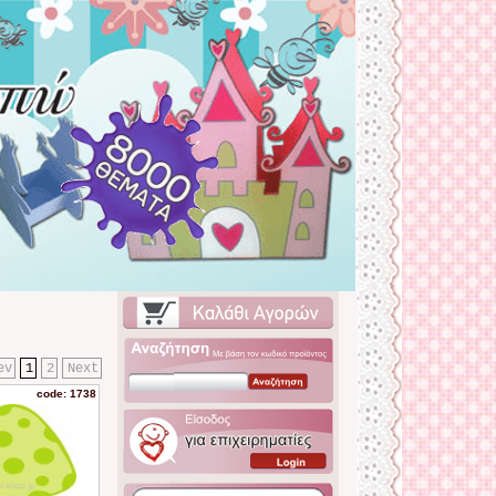
ev
1
2
Next
code: 1738