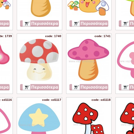
de: 1739
code: 1740
code: 1741
: xd1116
code: xd1117
code: xd1118