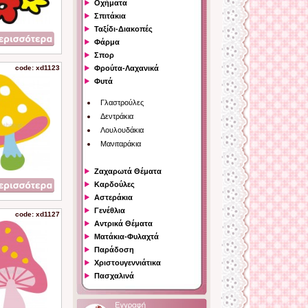
Οχήματα
Σπιτάκια
Ταξίδι-Διακοπές
Φάρμα
Σπορ
code: xd1123
Φρούτα-Λαχανικά
Φυτά
Γλαστρούλες
Δεντράκια
Λουλουδάκια
Μανιταράκια
Ζαχαρωτά Θέματα
Καρδούλες
Αστεράκια
Γενέθλια
code: xd1127
Αντρικά Θέματα
Ματάκια-Φυλαχτά
Παράδοση
Χριστουγεννιάτικα
Πασχαλινά