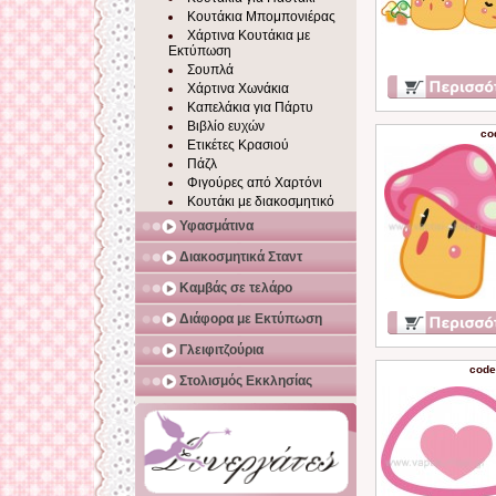
Κουτάκια Μπομπονιέρας
Χάρτινα Κουτάκια με
Εκτύπωση
Σουπλά
Χάρτινα Χωνάκια
Καπελάκια για Πάρτυ
Βιβλίο ευχών
co
Ετικέτες Κρασιού
Πάζλ
Φιγούρες από Χαρτόνι
Κουτάκι με διακοσμητικό
Υφασμάτινα
Διακοσμητικά Σταντ
Καμβάς σε τελάρο
Διάφορα με Εκτύπωση
Γλειφιτζούρια
code
Στολισμός Εκκλησίας