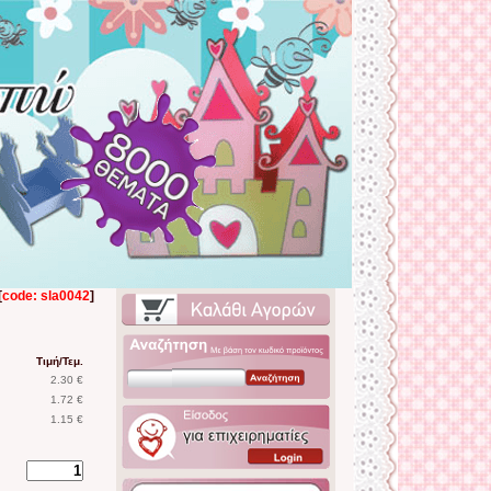
[
code: sla0042
]
Τιμή/Τεμ.
2.30 €
1.72 €
1.15 €