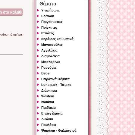
Θέματα
Υπερήρωες
Cartoon
Πριγκίπισσες
Πρίγκιπες
Ιππότες
επιθυμητό σχήμα-
Νεράιδες και Ξωτικά
Μαγισσούλες
Αγγελάκια
Διαβολάκια
Μπαλαρίνες
Γοργόνες
Bebe
Πειρατικά Θέματα
Luna park - Τσίρκο
Διάστημα
Western
Ινδιάνοι
Παιδάκια
Επαγγέλματα
Ζωάκια
Πουλάκια
Ψαράκια - Θαλασσινά