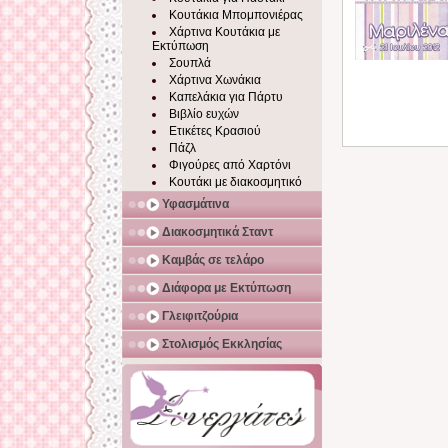
Κουτάκια Μπομπονιέρας
Χάρτινα Κουτάκια με
Εκτύπωση
Σουπλά
Χάρτινα Χωνάκια
Καπελάκια για Πάρτυ
Βιβλίο ευχών
Ετικέτες Κρασιού
Πάζλ
Φιγούρες από Χαρτόνι
Κουτάκι με διακοσμητικό
Υφασμάτινα
Διακοσμητικά Σταντ
Καμβάς σε τελάρο
Διάφορα με Εκτύπωση
Γλειφιτζούρια
Στολισμός Εκκλησίας