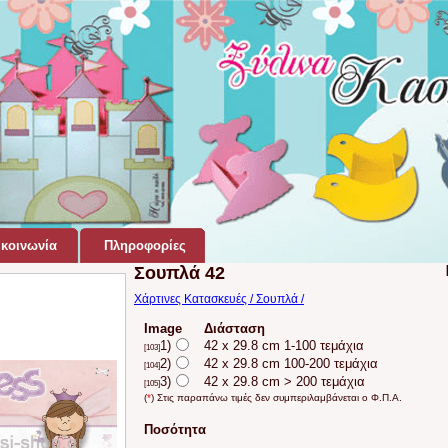
κοινωνία
Πληροφορίες
Σουπλά 42
Χάρτινες Κατασκευές / Σουπλά /
Image
Διάσταση
1)
42 x 29.8 cm 1-100 τεμάχια
[103]
2)
42 x 29.8 cm 100-200 τεμάχια
[104]
3)
42 x 29.8 cm > 200 τεμάχια
[105]
(
*
) Στις παραπάνω τιμές δεν συμπεριλαμβάνεται ο Φ.Π.Α.
Ποσότητα