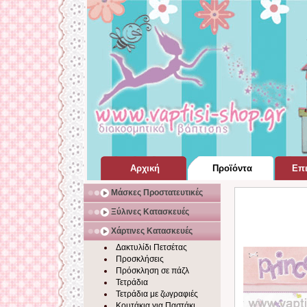
Αρχική
Προϊόντα
Επι
Σελίδα Home Page
για Βάπτιση
Μάσκες Προστατευτικές
Ξύλινες Κατασκευές
Χάρτινες Κατασκευές
Δακτυλίδι Πετσέτας
Προσκλήσεις
Πρόσκληση σε πάζλ
Τετράδια
Τετράδια με ζωγραφιές
Κουτάκια για Παστάκι