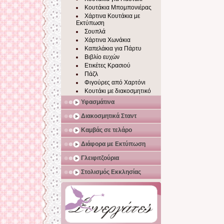
Κουτάκια Μπομπονιέρας
Χάρτινα Κουτάκια με
Εκτύπωση
Σουπλά
Χάρτινα Χωνάκια
Καπελάκια για Πάρτυ
Βιβλίο ευχών
Ετικέτες Κρασιού
Πάζλ
Φιγούρες από Χαρτόνι
Κουτάκι με διακοσμητικό
Υφασμάτινα
Διακοσμητικά Σταντ
Καμβάς σε τελάρο
Διάφορα με Εκτύπωση
Γλειφιτζούρια
Στολισμός Εκκλησίας