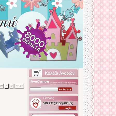
ev
1
2
Next