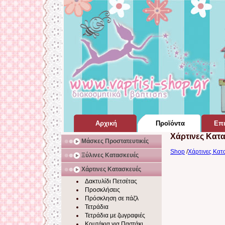
Αρχική
Προϊόντα
Επι
Χάρτινες Κατ
Σελίδα Home Page
για Βάπτιση
Μάσκες Προστατευτικές
Shop
/
Χάρτινες Κατ
Ξύλινες Κατασκευές
Χάρτινες Κατασκευές
Δακτυλίδι Πετσέτας
Προσκλήσεις
Πρόσκληση σε πάζλ
Τετράδια
Τετράδια με ζωγραφιές
Κουτάκια για Παστάκι