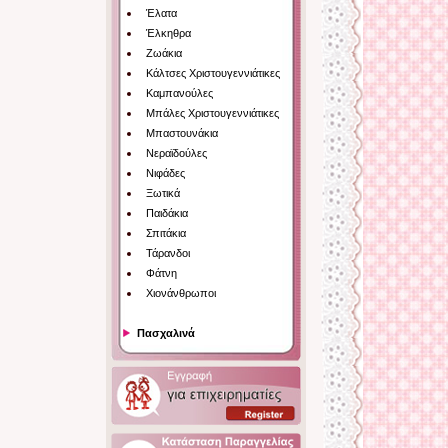
Έλατα
Έλκηθρα
Ζωάκια
Κάλτσες Χριστουγεννιάτικες
Καμπανούλες
Μπάλες Χριστουγεννιάτικες
Μπαστουνάκια
Νεραϊδούλες
Νιφάδες
Ξωτικά
Παιδάκια
Σπιτάκια
Τάρανδοι
Φάτνη
Χιονάνθρωποι
Πασχαλινά