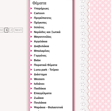
Θέματα
Υπερήρωες
Cartoon
Πριγκίπισσες
Πρίγκιπες
Ιππότες
ev
1
2
Next
Νεράιδες και Ξωτικά
Μαγισσούλες
Αγγελάκια
Διαβολάκια
Μπαλαρίνες
Γοργόνες
Bebe
Πειρατικά Θέματα
Luna park - Τσίρκο
Διάστημα
Western
Ινδιάνοι
Παιδάκια
Επαγγέλματα
Ζωάκια
Πουλάκια
Ψαράκια - Θαλασσινά