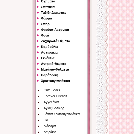
Οχήματα
Σπιτάκια
Ταξίδι-Διακοπές
Φάρμα
Σπορ
Φρούτα-Λαχανικά
Φυτά
Ζαχαρωτά Θέματα
Καρδούλες
Αστεράκια
Γενέθλια
Αντρικά Θέματα
Ματάκια-Φυλαχτά
Παράδοση
Χριστουγεννιάτικα
Cute Bears
Forever Friends
Αγγελάκια
Άγιος Βασίλης
Γάντια Χριστουγεννιάτικα
Γκι
Διάφορα
Δωράκια