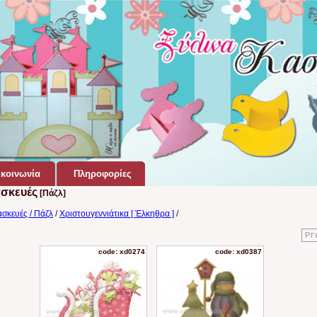
κοινωνία
Πληροφορίες
ασκευές
[Πάζλ]
ασκευές / Πάζλ
/
Χριστουγεννιάτικα [ Έλκηθρα ]
/
Pr
code: xd0274
code: xd0387