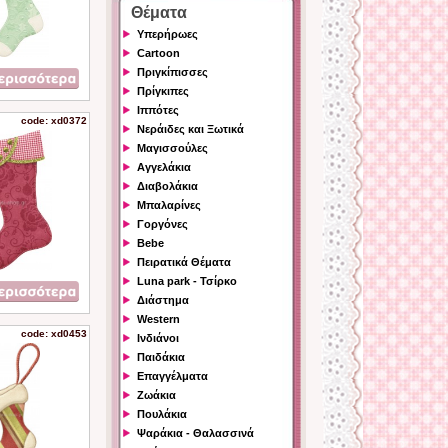
Θέματα
Υπερήρωες
Cartoon
Πριγκίπισσες
Πρίγκιπες
Ιππότες
code: xd0372
Νεράιδες και Ξωτικά
Μαγισσούλες
Αγγελάκια
Διαβολάκια
Μπαλαρίνες
Γοργόνες
Bebe
Πειρατικά Θέματα
Luna park - Τσίρκο
Διάστημα
Western
code: xd0453
Ινδιάνοι
Παιδάκια
Επαγγέλματα
Ζωάκια
Πουλάκια
Ψαράκια - Θαλασσινά