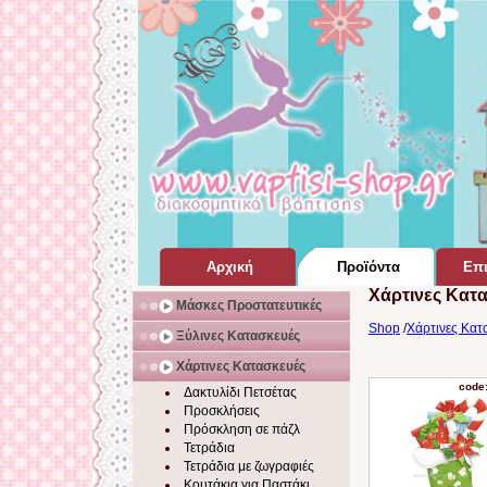
Αρχική
Προϊόντα
Επι
Χάρτινες Κατ
Σελίδα Home Page
για Βάπτιση
Μάσκες Προστατευτικές
Shop
/
Χάρτινες Κατ
Ξύλινες Κατασκευές
Χάρτινες Κατασκευές
code
Δακτυλίδι Πετσέτας
Προσκλήσεις
Πρόσκληση σε πάζλ
Τετράδια
Τετράδια με ζωγραφιές
Κουτάκια για Παστάκι