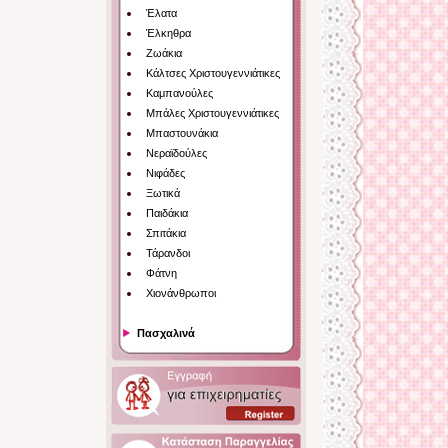
Έλατα
Έλκηθρα
Ζωάκια
Κάλτσες Χριστουγεννιάτικες
Καμπανούλες
Μπάλες Χριστουγεννιάτικες
Μπαστουνάκια
Νεραϊδούλες
Νιφάδες
Ξωτικά
Παιδάκια
Σπιτάκια
Τάρανδοι
Φάτνη
Χιονάνθρωποι
Πασχαλινά