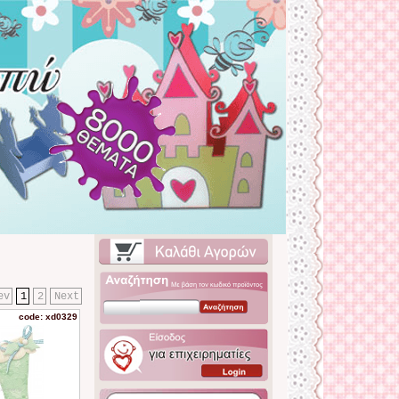
ev
1
2
Next
code: xd0329