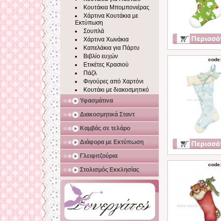
Κουτάκια Μπομπονιέρας
Χάρτινα Κουτάκια με
Εκτύπωση
Σουπλά
Χάρτινα Χωνάκια
Καπελάκια για Πάρτυ
Βιβλίο ευχών
code
Ετικέτες Κρασιού
Πάζλ
Φιγούρες από Χαρτόνι
Κουτάκι με διακοσμητικό
Υφασμάτινα
Διακοσμητικά Σταντ
Καμβάς σε τελάρο
Διάφορα με Εκτύπωση
Γλειφιτζούρια
code
Στολισμός Εκκλησίας