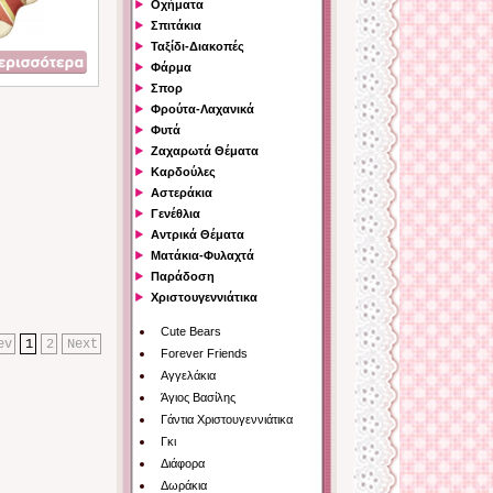
Οχήματα
Σπιτάκια
Ταξίδι-Διακοπές
Φάρμα
Σπορ
Φρούτα-Λαχανικά
Φυτά
Ζαχαρωτά Θέματα
Καρδούλες
Αστεράκια
Γενέθλια
Αντρικά Θέματα
Ματάκια-Φυλαχτά
Παράδοση
Χριστουγεννιάτικα
Cute Bears
ev
1
2
Next
Forever Friends
Αγγελάκια
Άγιος Βασίλης
Γάντια Χριστουγεννιάτικα
Γκι
Διάφορα
Δωράκια