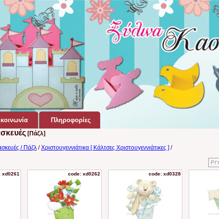
κοινωνία
Πληροφορίες
ασκευές
[Πάζλ]
ασκευές / Πάζλ
/
Χριστουγεννιάτικα [ Κάλτσες Χριστουγεννιάτικες ]
/
Pr
: xd0261
code: xd0262
code: xd0328