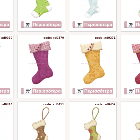
: xd0330
code: xd0370
code: xd0371
: xd0414
code: xd0451
code: xd0452