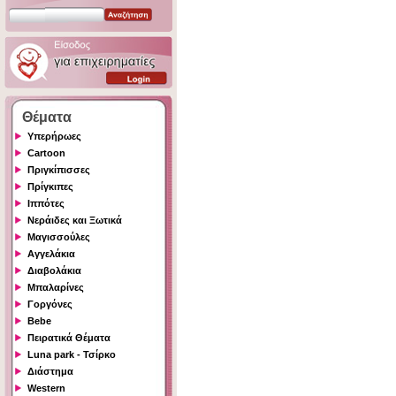
Θέματα
Υπερήρωες
Cartoon
Πριγκίπισσες
Πρίγκιπες
Ιππότες
Νεράιδες και Ξωτικά
Μαγισσούλες
Αγγελάκια
Διαβολάκια
Μπαλαρίνες
Γοργόνες
Bebe
Πειρατικά Θέματα
Luna park - Τσίρκο
Διάστημα
Western