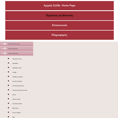
Αρχική Σελίδα Home Page
Προϊόντα για Βάπτιση
Επικοινωνία
Πληροφορίες
Μάσκες Προστατευτικές
Ξύλινες Κατασκευές
Χάρτινες Κατασκευές
Δακτυλίδι Πετσέτας
Προσκλήσεις
Πρόσκληση σε πάζλ
Τετράδια
Τετράδια με ζωγραφιές
Κουτάκια για Παστάκι
Κουτάκια Μπομπονιέρας
Χάρτινα Κουτάκια με Εκτύπωση
Σουπλά
Χάρτινα Χωνάκια
Καπελάκια για Πάρτυ
Βιβλίο ευχών
Ετικέτες Κρασιού
Πάζλ