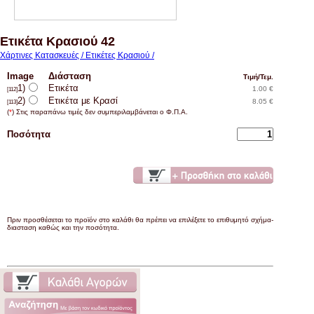
Ετικέτα Κρασιού 42
Χάρτινες Κατασκευές / Ετικέτες Κρασιού /
Image
Διάσταση
Τιμή/Τεμ.
1)
Ετικέτα
1.00 €
[112]
2)
Ετικέτα με Κρασί
8.05 €
[113]
(
*
) Στις παραπάνω τιμές δεν συμπεριλαμβάνεται ο Φ.Π.Α.
Ποσότητα
Πριν προσθέσεται το προϊόν στο καλάθι θα πρέπει να επιλέξετε το επιθυμητό σχήμα-
διασταση καθώς και την ποσότητα.