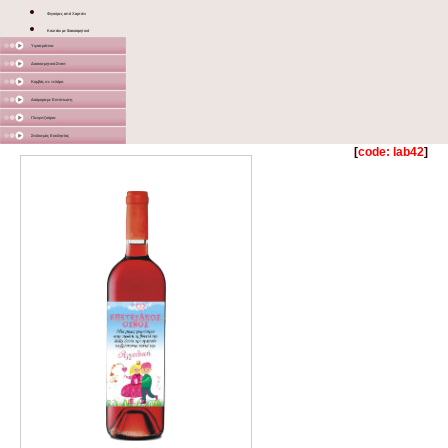
Φιγούρες από Χαρτόνι
Κουτάκι με διακοσμητικό
Υφασμάτινα
Διακοσμητικά Σταντ
Καμβάς σε τελάρο
Διάφορα με Εκτύπωση
Γλειφιτζούρια
Στολισμός Εκκλησίας
[
code: lab42
]