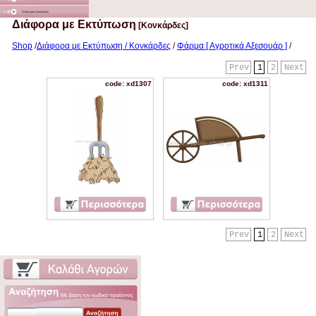
Στολισμός Εκκλησίας
Διάφορα με Εκτύπωση
[Κονκάρδες]
Shop
/
Διάφορα με Εκτύπωση / Κονκάρδες
/
Φάρμα [ Αγροτικά Αξεσουάρ ]
/
Prev
1
2
Next
code: xd1307
code: xd1311
Prev
1
2
Next