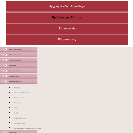
Αρχική Σελίδα Home Page
Προϊόντα για Βάπτιση
Επικοινωνία
Πληροφορίες
Μάσκες Προστατευτικές
Ξύλινες Κατασκευές
Χάρτινες Κατασκευές
Υφασμάτινα
Διακοσμητικά Σταντ
Καμβάς σε τελάρο
Διάφορα με Εκτύπωση
Κονκάρδες
Μπουκαλάκι για Σαπουνόφουσκες
Βεντάλιες με εκτύπωση
Ξυλομπογιές
Μολύβια
Σοκολάτες
Αρωματικά Μαντηλάκια
Κούπες με εκτύπωση
Κούπες με χρώμα στο εσωτερικό τους και Εκτύπωση
Γλειφιτζούρια