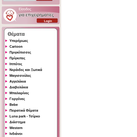
Θέματα
Υπερήρωες
Cartoon
Πριγκίπισσες
Πρίγκιπες
Ιππότες
Νεράιδες και Ξωτικά
Μαγισσούλες
Αγγελάκια
Διαβολάκια
Μπαλαρίνες
Γοργόνες
Bebe
Πειρατικά Θέματα
Luna park - Τσίρκο
Διάστημα
Western
Ινδιάνοι