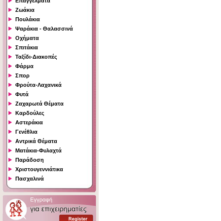
Επαγγέλματα
Ζωάκια
Πουλάκια
Ψαράκια - Θαλασσινά
Οχήματα
Σπιτάκια
Ταξίδι-Διακοπές
Φάρμα
Σπορ
Φρούτα-Λαχανικά
Φυτά
Ζαχαρωτά Θέματα
Καρδούλες
Αστεράκια
Γενέθλια
Αντρικά Θέματα
Ματάκια-Φυλαχτά
Παράδοση
Χριστουγεννιάτικα
Πασχαλινά