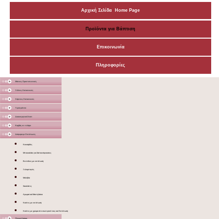
Αρχική Σελίδα Home Page
Προϊόντα για Βάπτιση
Επικοινωνία
Πληροφορίες
Μάσκες Προστατευτικές
Ξύλινες Κατασκευές
Χάρτινες Κατασκευές
Υφασμάτινα
Διακοσμητικά Σταντ
Καμβάς σε τελάρο
Διάφορα με Εκτύπωση
Κονκάρδες
Μπουκαλάκι για Σαπουνόφουσκες
Βεντάλιες με εκτύπωση
Ξυλομπογιές
Μολύβια
Σοκολάτες
Αρωματικά Μαντηλάκια
Κούπες με εκτύπωση
Κούπες με χρώμα στο εσωτερικό τους και Εκτύπωση
Γλειφιτζούρια