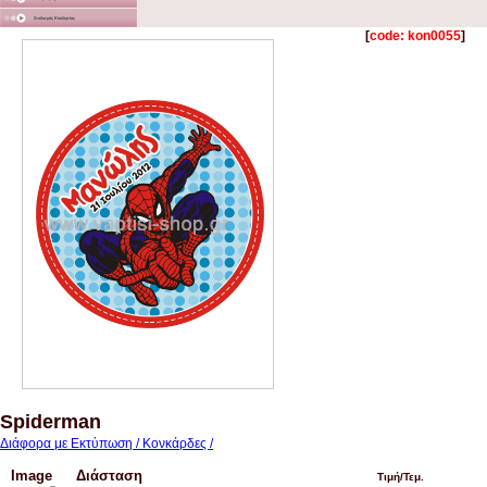
Στολισμός Εκκλησίας
[
code: kon0055
]
Spiderman
Διάφορα με Εκτύπωση / Κονκάρδες /
Image
Διάσταση
Τιμή/Τεμ.