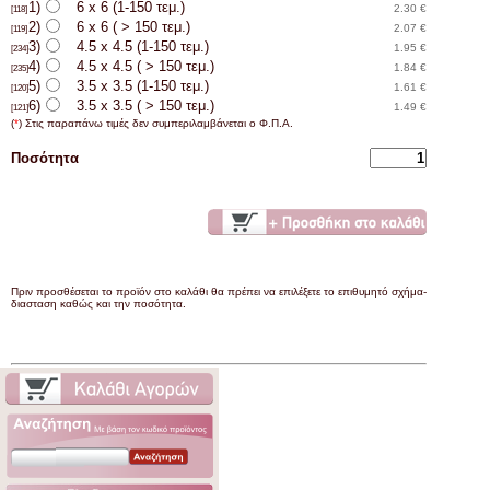
1)
6 x 6 (1-150 τεμ.)
2.30 €
[118]
2)
6 x 6 ( > 150 τεμ.)
2.07 €
[119]
3)
4.5 x 4.5 (1-150 τεμ.)
1.95 €
[234]
4)
4.5 x 4.5 ( > 150 τεμ.)
1.84 €
[235]
5)
3.5 x 3.5 (1-150 τεμ.)
1.61 €
[120]
6)
3.5 x 3.5 ( > 150 τεμ.)
1.49 €
[121]
(
*
) Στις παραπάνω τιμές δεν συμπεριλαμβάνεται ο Φ.Π.Α.
Ποσότητα
Πριν προσθέσεται το προϊόν στο καλάθι θα πρέπει να επιλέξετε το επιθυμητό σχήμα-
διασταση καθώς και την ποσότητα.