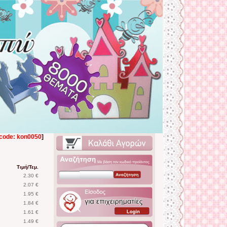
code: kon0050
]
Τιμή/Τεμ.
2.30 €
2.07 €
1.95 €
1.84 €
1.61 €
1.49 €