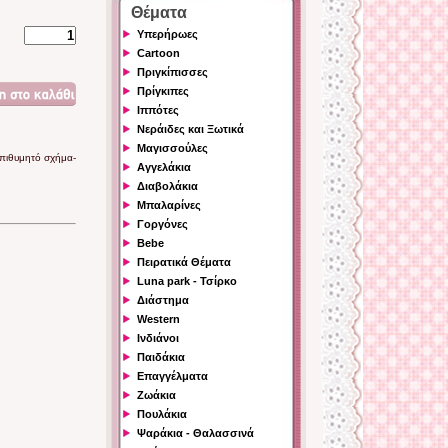
Θέματα
Υπερήρωες
Cartoon
Πριγκίπισσες
Πρίγκιπες
Ιππότες
Νεράιδες και Ξωτικά
Μαγισσούλες
επιθυμητό σχήμα-
Αγγελάκια
Διαβολάκια
Μπαλαρίνες
Γοργόνες
Bebe
Πειρατικά Θέματα
Luna park - Τσίρκο
Διάστημα
Western
Ινδιάνοι
Παιδάκια
Επαγγέλματα
Ζωάκια
Πουλάκια
Ψαράκια - Θαλασσινά