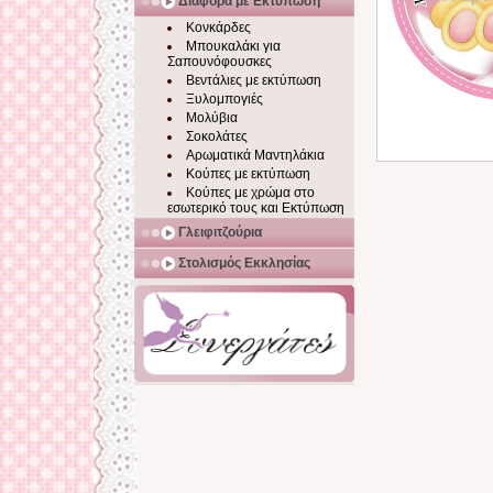
Διάφορα με Εκτύπωση
Κονκάρδες
Μπουκαλάκι για
Σαπουνόφουσκες
Βεντάλιες με εκτύπωση
Ξυλομπογιές
Μολύβια
Σοκολάτες
Αρωματικά Μαντηλάκια
Κούπες με εκτύπωση
Κούπες με χρώμα στο
εσωτερικό τους και Εκτύπωση
Γλειφιτζούρια
Στολισμός Εκκλησίας