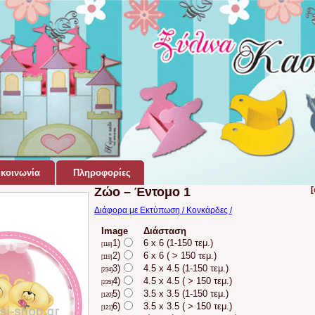
κοινωνία
Πληροφορίες
Ζώο – Έντομο 1
[
Διάφορα με Εκτύπωση / Κονκάρδες /
Image
Διάσταση
1)
6 x 6 (1-150 τεμ.)
[118]
2)
6 x 6 ( > 150 τεμ.)
[119]
3)
4.5 x 4.5 (1-150 τεμ.)
[234]
4)
4.5 x 4.5 ( > 150 τεμ.)
[235]
5)
3.5 x 3.5 (1-150 τεμ.)
[120]
6)
3.5 x 3.5 ( > 150 τεμ.)
[121]