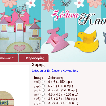
κοινωνία
Πληροφορίες
Χάρης
Διάφορα με Εκτύπωση / Κονκάρδες /
Image
Διάσταση
1)
6 x 6 (1-150 τεμ.)
[118]
2)
6 x 6 ( > 150 τεμ.)
[119]
3)
4.5 x 4.5 (1-150 τεμ.)
[234]
4)
4.5 x 4.5 ( > 150 τεμ.)
[235]
5)
3.5 x 3.5 (1-150 τεμ.)
[120]
6)
3.5 x 3.5 ( > 150 τεμ.)
[121]