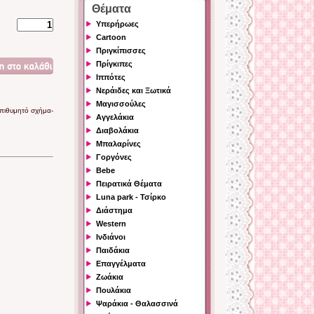
Θέματα
Υπερήρωες
Cartoon
Πριγκίπισσες
Πρίγκιπες
Ιππότες
Νεράιδες και Ξωτικά
Μαγισσούλες
επιθυμητό σχήμα-
Αγγελάκια
Διαβολάκια
Μπαλαρίνες
Γοργόνες
Bebe
Πειρατικά Θέματα
Luna park - Τσίρκο
Διάστημα
Western
Ινδιάνοι
Παιδάκια
Επαγγέλματα
Ζωάκια
Πουλάκια
Ψαράκια - Θαλασσινά