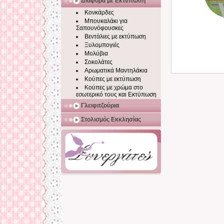
Διάφορα με Εκτύπωση
Κονκάρδες
Μπουκαλάκι για
Σαπουνόφουσκες
Βεντάλιες με εκτύπωση
Ξυλομπογιές
Μολύβια
Σοκολάτες
Αρωματικά Μαντηλάκια
Κούπες με εκτύπωση
Κούπες με χρώμα στο
εσωτερικό τους και Εκτύπωση
Γλειφιτζούρια
Στολισμός Εκκλησίας