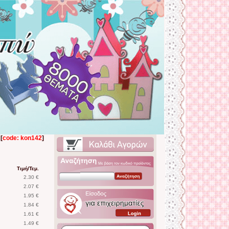
[
code: kon142
]
Τιμή/Τεμ.
2.30 €
2.07 €
1.95 €
1.84 €
1.61 €
1.49 €