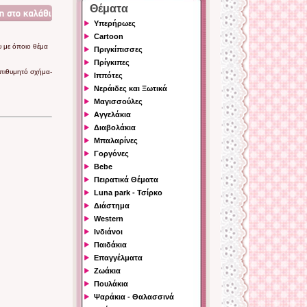
Θέματα
Υπερήρωες
Cartoon
 με όποιο θέμα
Πριγκίπισσες
Πρίγκιπες
επιθυμητό σχήμα-
Ιππότες
Νεράιδες και Ξωτικά
Μαγισσούλες
Αγγελάκια
Διαβολάκια
Μπαλαρίνες
Γοργόνες
Bebe
Πειρατικά Θέματα
Luna park - Τσίρκο
Διάστημα
Western
Ινδιάνοι
Παιδάκια
Επαγγέλματα
Ζωάκια
Πουλάκια
Ψαράκια - Θαλασσινά