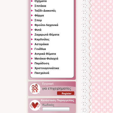
Οχήματα
Σπιτάκια
Ταξίδι-Διακοπές
Φάρμα
Σπορ
Φρούτα-Λαχανικά
Φυτά
Ζαχαρωτά Θέματα
Καρδούλες
Αστεράκια
Γενέθλια
Αντρικά Θέματα
Ματάκια-Φυλαχτά
Παράδοση
Χριστουγεννιάτικα
Πασχαλινά