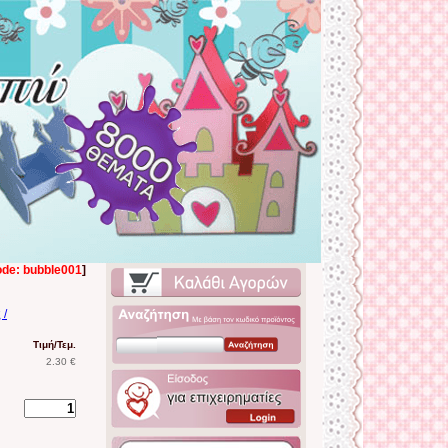
ode: bubble001
]
 /
Τιμή/Τεμ.
2.30 €