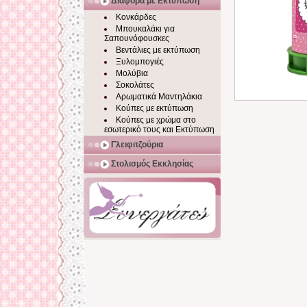
Διάφορα με Εκτύπωση
Κονκάρδες
Μπουκαλάκι για
Σαπουνόφουσκες
Βεντάλιες με εκτύπωση
Ξυλομπογιές
Μολύβια
Σοκολάτες
Αρωματικά Μαντηλάκια
Κούπες με εκτύπωση
Κούπες με χρώμα στο
εσωτερικό τους και Εκτύπωση
Γλειφιτζούρια
Στολισμός Εκκλησίας