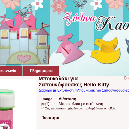
κοινωνία
Πληροφορίες
Μπουκαλάκι για
[
c
Σαπουνόφουσκες Hello Kitty
Διάφορα με Εκτύπωση / Μπουκαλάκι για Σαπουνόφουσκες
Image
Διάσταση
1)
Μπουκαλάκι με εκτύπωση
[283]
(
*
) Στις παραπάνω τιμές δεν συμπεριλαμβάνεται ο Φ.Π.Α.
Ποσότητα