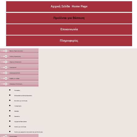
Αρχική Σελίδα Home Page
Προϊόντα για Βάπτιση
Επικοινωνία
Πληροφορίες
Μάσκες Προστατευτικές
Ξύλινες Κατασκευές
Χάρτινες Κατασκευές
Υφασμάτινα
Διακοσμητικά Σταντ
Καμβάς σε τελάρο
Διάφορα με Εκτύπωση
Κονκάρδες
Μπουκαλάκι για Σαπουνόφουσκες
Βεντάλιες με εκτύπωση
Ξυλομπογιές
Μολύβια
Σοκολάτες
Αρωματικά Μαντηλάκια
Κούπες με εκτύπωση
Κούπες με χρώμα στο εσωτερικό τους και Εκτύπωση
Γλειφιτζούρια