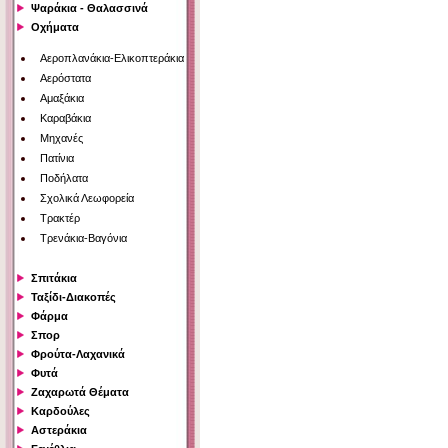
Ψαράκια - Θαλασσινά
Οχήματα
Αεροπλανάκια-Ελικοπτεράκια
Αερόστατα
Αμαξάκια
Καραβάκια
Μηχανές
Πατίνια
Ποδήλατα
Σχολικά Λεωφορεία
Τρακτέρ
Τρενάκια-Βαγόνια
Σπιτάκια
Ταξίδι-Διακοπές
Φάρμα
Σπορ
Φρούτα-Λαχανικά
Φυτά
Ζαχαρωτά Θέματα
Καρδούλες
Αστεράκια