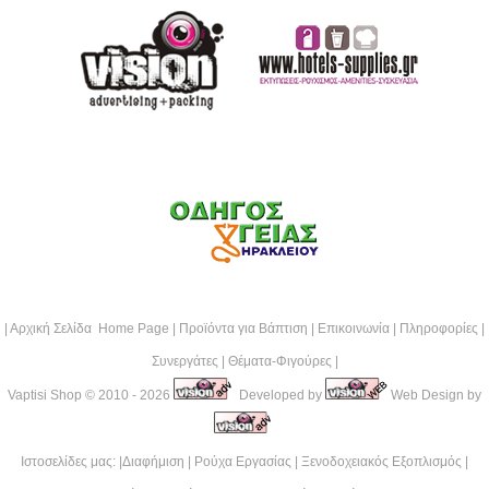
|
Αρχική Σελίδα Home Page
|
Προϊόντα για Βάπτιση
|
Επικοινωνία
|
Πληροφορίες
|
Συνεργάτες
|
Θέματα-Φιγούρες
|
Vaptisi Shop
© 2010 - 2026
Developed by
Web Design by
Ιστοσελίδες μας: |
Διαφήμιση
|
Ρούχα Εργασίας
|
Ξενοδοχειακός Εξοπλισμός
|