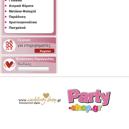
Γενέθλια
Αντρικά Θέματα
Ματάκια-Φυλαχτά
Παράδοση
Χριστουγεννιάτικα
Πασχαλινά