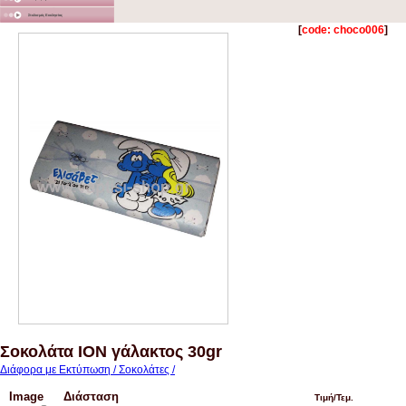
Στολισμός Εκκλησίας
[
code: choco006
]
Σοκολάτα ΙΟΝ γάλακτος 30gr
Διάφορα με Εκτύπωση / Σοκολάτες /
Image
Διάσταση
Τιμή/Τεμ.