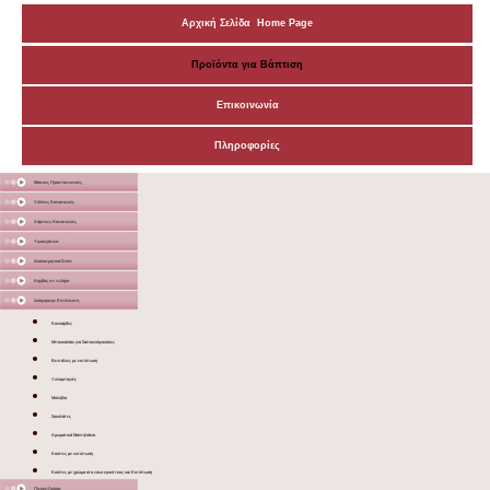
Αρχική Σελίδα Home Page
Προϊόντα για Βάπτιση
Επικοινωνία
Πληροφορίες
Μάσκες Προστατευτικές
Ξύλινες Κατασκευές
Χάρτινες Κατασκευές
Υφασμάτινα
Διακοσμητικά Σταντ
Καμβάς σε τελάρο
Διάφορα με Εκτύπωση
Κονκάρδες
Μπουκαλάκι για Σαπουνόφουσκες
Βεντάλιες με εκτύπωση
Ξυλομπογιές
Μολύβια
Σοκολάτες
Αρωματικά Μαντηλάκια
Κούπες με εκτύπωση
Κούπες με χρώμα στο εσωτερικό τους και Εκτύπωση
Γλειφιτζούρια