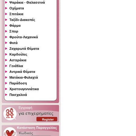
Ψαράκια - Θαλασσινά
Οχήματα
Σπιτάκια
Ταξίδι-Διακοπές
Φάρμα
Σπορ
Φρούτα-Λαχανικά
Φυτά
Ζαχαρωτά Θέματα
Καρδούλες
Αστεράκια
Γενέθλια
Αντρικά Θέματα
Ματάκια-Φυλαχτά
Παράδοση
Χριστουγεννιάτικα
Πασχαλινά