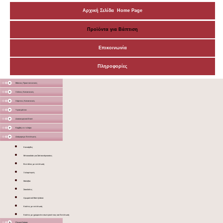
Αρχική Σελίδα Home Page
Προϊόντα για Βάπτιση
Επικοινωνία
Πληροφορίες
Μάσκες Προστατευτικές
Ξύλινες Κατασκευές
Χάρτινες Κατασκευές
Υφασμάτινα
Διακοσμητικά Σταντ
Καμβάς σε τελάρο
Διάφορα με Εκτύπωση
Κονκάρδες
Μπουκαλάκι για Σαπουνόφουσκες
Βεντάλιες με εκτύπωση
Ξυλομπογιές
Μολύβια
Σοκολάτες
Αρωματικά Μαντηλάκια
Κούπες με εκτύπωση
Κούπες με χρώμα στο εσωτερικό τους και Εκτύπωση
Γλειφιτζούρια