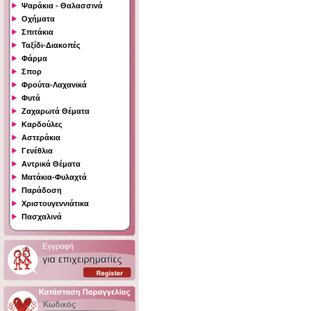
Ψαράκια - Θαλασσινά
Οχήματα
Σπιτάκια
Ταξίδι-Διακοπές
Φάρμα
Σπορ
Φρούτα-Λαχανικά
Φυτά
Ζαχαρωτά Θέματα
Καρδούλες
Αστεράκια
Γενέθλια
Αντρικά Θέματα
Ματάκια-Φυλαχτά
Παράδοση
Χριστουγεννιάτικα
Πασχαλινά