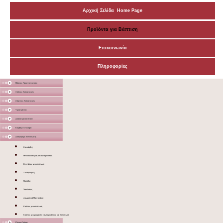
Αρχική Σελίδα Home Page
Προϊόντα για Βάπτιση
Επικοινωνία
Πληροφορίες
Μάσκες Προστατευτικές
Ξύλινες Κατασκευές
Χάρτινες Κατασκευές
Υφασμάτινα
Διακοσμητικά Σταντ
Καμβάς σε τελάρο
Διάφορα με Εκτύπωση
Κονκάρδες
Μπουκαλάκι για Σαπουνόφουσκες
Βεντάλιες με εκτύπωση
Ξυλομπογιές
Μολύβια
Σοκολάτες
Αρωματικά Μαντηλάκια
Κούπες με εκτύπωση
Κούπες με χρώμα στο εσωτερικό τους και Εκτύπωση
Γλειφιτζούρια