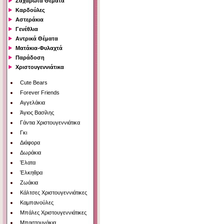
Ζαχαρωτά Θέματα
Καρδούλες
Αστεράκια
Γενέθλια
Αντρικά Θέματα
Ματάκια-Φυλαχτά
Παράδοση
Χριστουγεννιάτικα
Cute Bears
Forever Friends
Αγγελάκια
Άγιος Βασίλης
Γάντια Χριστουγεννιάτικα
Γκι
Διάφορα
Δωράκια
Έλατα
Έλκηθρα
Ζωάκια
Κάλτσες Χριστουγεννιάτικες
Καμπανούλες
Μπάλες Χριστουγεννιάτικες
Μπαστουνάκια