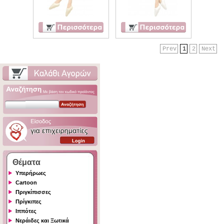
Prev
1
2
Next
Θέματα
Υπερήρωες
Cartoon
Πριγκίπισσες
Πρίγκιπες
Ιππότες
Νεράιδες και Ξωτικά