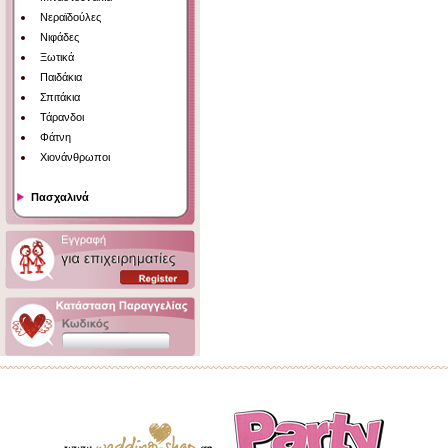
Νεραϊδούλες
Νιφάδες
Ξωτικά
Παιδάκια
Σπιτάκια
Τάρανδοι
Φάτνη
Χιονάνθρωποι
Πασχαλινά