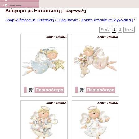
Στολισμός Εκκλησίας
Διάφορα με Εκτύπωση
[Ξυλομπογιές]
Shop
/
Διάφορα με Εκτύπωση / Ξυλομπογιές
/
Χριστουγεννιάτικα [ Αγγελάκια ]
/
Prev
1
2
Next
code: xd0463
code: xd0464
code: xd0465
code: xd0466