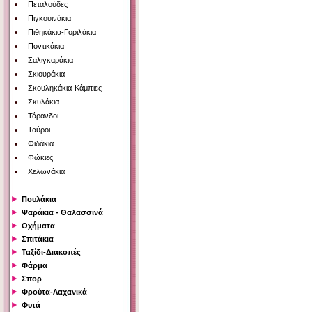
Πεταλούδες
Πιγκουινάκια
Πιθηκάκια-Γοριλάκια
Ποντικάκια
Σαλιγκαράκια
Σκιουράκια
Σκουληκάκια-Κάμπιες
Σκυλάκια
Τάρανδοι
Ταύροι
Φιδάκια
Φώκιες
Χελωνάκια
Πουλάκια
Ψαράκια - Θαλασσινά
Οχήματα
Σπιτάκια
Ταξίδι-Διακοπές
Φάρμα
Σπορ
Φρούτα-Λαχανικά
Φυτά