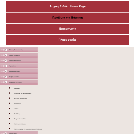
Αρχική Σελίδα Home Page
Προϊόντα για Βάπτιση
Επικοινωνία
Πληροφορίες
Μάσκες Προστατευτικές
Ξύλινες Κατασκευές
Χάρτινες Κατασκευές
Υφασμάτινα
Διακοσμητικά Σταντ
Καμβάς σε τελάρο
Διάφορα με Εκτύπωση
Κονκάρδες
Μπουκαλάκι για Σαπουνόφουσκες
Βεντάλιες με εκτύπωση
Ξυλομπογιές
Μολύβια
Σοκολάτες
Αρωματικά Μαντηλάκια
Κούπες με εκτύπωση
Κούπες με χρώμα στο εσωτερικό τους και Εκτύπωση
Γλειφιτζούρια