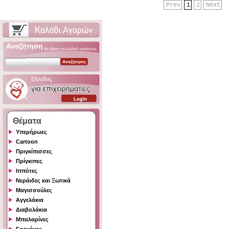
Prev
1
2
Next
Θέματα
Υπερήρωες
Cartoon
Πριγκίπισσες
Πρίγκιπες
Ιππότες
Νεράιδες και Ξωτικά
Μαγισσούλες
Αγγελάκια
Διαβολάκια
Μπαλαρίνες