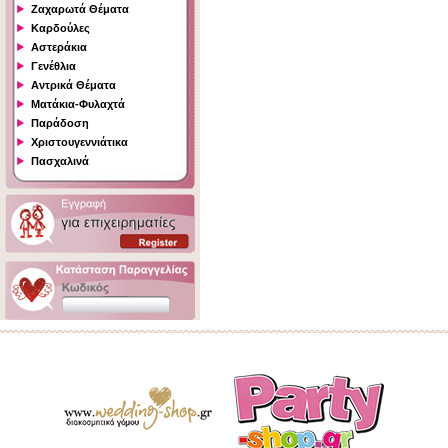
Ζαχαρωτά Θέματα
Καρδούλες
Αστεράκια
Γενέθλια
Αντρικά Θέματα
Ματάκια-Φυλαχτά
Παράδοση
Χριστουγεννιάτικα
Πασχαλινά