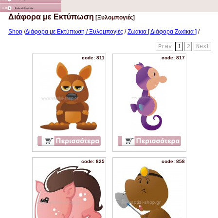
Στολισμός Εκκλησίας
Διάφορα με Εκτύπωση
[Ξυλομπογιές]
Shop
/
Διάφορα με Εκτύπωση / Ξυλομπογιές
/
Ζωάκια [ Διάφορα Ζωάκια ]
/
Prev
1
2
Next
code: 811
code: 817
code: 825
code: 858