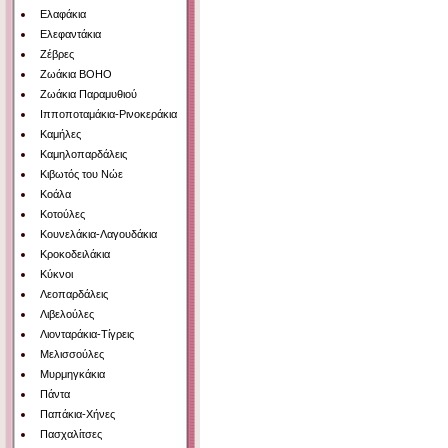
Ελαφάκια
Ελεφαντάκια
Ζέβρες
Ζωάκια BOHO
Ζωάκια Παραμυθιού
Ιπποποταμάκια-Ρινοκεράκια
Καμήλες
Καμηλοπαρδάλεις
Κιβωτός του Νώε
Κοάλα
Κοτούλες
Κουνελάκια-Λαγουδάκια
Κροκοδειλάκια
Κύκνοι
Λεοπαρδάλεις
Λιβελούλες
Λιονταράκια-Τίγρεις
Μελισσούλες
Μυρμηγκάκια
Πάντα
Παπάκια-Χήνες
Πασχαλίτσες