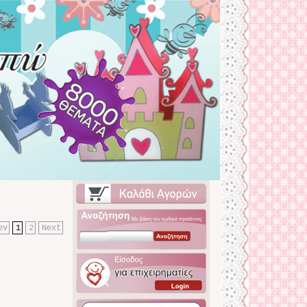
ev
1
2
Next