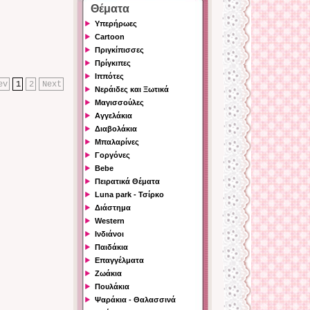
Θέματα
Υπερήρωες
Cartoon
Πριγκίπισσες
Πρίγκιπες
Ιππότες
ev
1
2
Next
Νεράιδες και Ξωτικά
Μαγισσούλες
Αγγελάκια
Διαβολάκια
Μπαλαρίνες
Γοργόνες
Bebe
Πειρατικά Θέματα
Luna park - Τσίρκο
Διάστημα
Western
Ινδιάνοι
Παιδάκια
Επαγγέλματα
Ζωάκια
Πουλάκια
Ψαράκια - Θαλασσινά