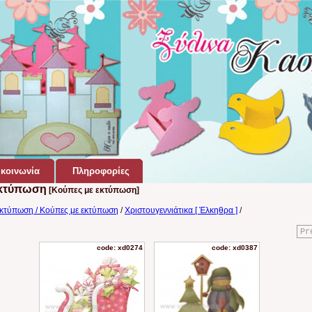
κοινωνία
Πληροφορίες
Εκτύπωση
[Κούπες με εκτύπωση]
κτύπωση / Κούπες με εκτύπωση
/
Χριστουγεννιάτικα [ Έλκηθρα ]
/
Pr
code: xd0274
code: xd0387