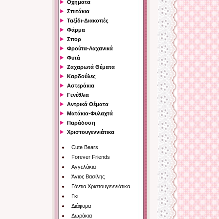
Οχήματα
Σπιτάκια
Ταξίδι-Διακοπές
Φάρμα
Σπορ
Φρούτα-Λαχανικά
Φυτά
Ζαχαρωτά Θέματα
Καρδούλες
Αστεράκια
Γενέθλια
Αντρικά Θέματα
Ματάκια-Φυλαχτά
Παράδοση
Χριστουγεννιάτικα
Cute Bears
Forever Friends
Αγγελάκια
Άγιος Βασίλης
Γάντια Χριστουγεννιάτικα
Γκι
Διάφορα
Δωράκια