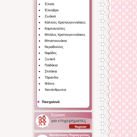
Έλατα
Έλκηθρα
Ζωάκια
Κάλτσες Χριστουγεννιάτικες
Καμπανούλες
Μπάλες Χριστουγεννιάτικες
Μπαστουνάκια
Νεραϊδούλες
Νιφάδες
Ξωτικά
Παιδάκια
Σπιτάκια
Τάρανδοι
Φάτνη
Χιονάνθρωποι
Πασχαλινά