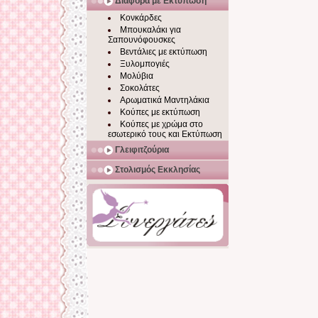
Διάφορα με Εκτύπωση
Κονκάρδες
Μπουκαλάκι για
Σαπουνόφουσκες
Βεντάλιες με εκτύπωση
Ξυλομπογιές
Μολύβια
Σοκολάτες
Αρωματικά Μαντηλάκια
Κούπες με εκτύπωση
Κούπες με χρώμα στο
εσωτερικό τους και Εκτύπωση
Γλειφιτζούρια
Στολισμός Εκκλησίας