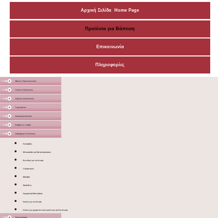
Αρχική Σελίδα Home Page
Προϊόντα για Βάπτιση
Επικοινωνία
Πληροφορίες
Μάσκες Προστατευτικές
Ξύλινες Κατασκευές
Χάρτινες Κατασκευές
Υφασμάτινα
Διακοσμητικά Σταντ
Καμβάς σε τελάρο
Διάφορα με Εκτύπωση
Κονκάρδες
Μπουκαλάκι για Σαπουνόφουσκες
Βεντάλιες με εκτύπωση
Ξυλομπογιές
Μολύβια
Σοκολάτες
Αρωματικά Μαντηλάκια
Κούπες με εκτύπωση
Κούπες με χρώμα στο εσωτερικό τους και Εκτύπωση
Γλειφιτζούρια