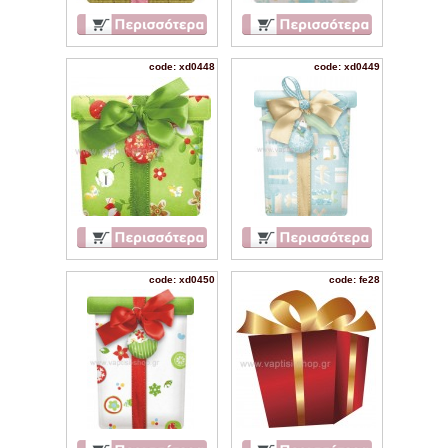
code: xd0448
code: xd0449
code: xd0450
code: fe28