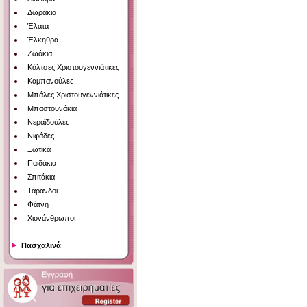
Δωράκια
Έλατα
Έλκηθρα
Ζωάκια
Κάλτσες Χριστουγεννιάτικες
Καμπανούλες
Μπάλες Χριστουγεννιάτικες
Μπαστουνάκια
Νεραϊδούλες
Νιφάδες
Ξωτικά
Παιδάκια
Σπιτάκια
Τάρανδοι
Φάτνη
Χιονάνθρωποι
Πασχαλινά