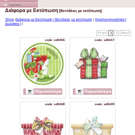
Στολισμός Εκκλησίας
Διάφορα με Εκτύπωση
[Βεντάλιες με εκτύπωση]
Shop
/
Διάφορα με Εκτύπωση / Βεντάλιες με εκτύπωση
/
Χριστουγεννιάτικα [
Δωράκια ]
/
Prev
1
2
Next
code: xd0306
code: xd0417
code: xd0438
code: xd0439