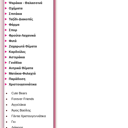
Ψαράκια - Θαλασσινά
Οχήματα
Σπιτάκια
Ταξίδι-Διακοπές
Φάρμα
Σπορ
Φρούτα-Λαχανικά
Φυτά
Ζαχαρωτά Θέματα
Καρδούλες
Αστεράκια
Γενέθλια
Αντρικά Θέματα
Ματάκια-Φυλαχτά
Παράδοση
Χριστουγεννιάτικα
Cute Bears
Forever Friends
Αγγελάκια
Άγιος Βασίλης
Γάντια Χριστουγεννιάτικα
Γκι
Διάφορα