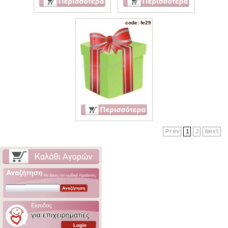
code: fe29
Prev
1
2
Next