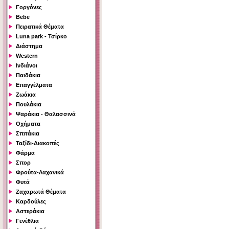
Γοργόνες
Bebe
Πειρατικά Θέματα
Luna park - Τσίρκο
Διάστημα
Western
Ινδιάνοι
Παιδάκια
Επαγγέλματα
Ζωάκια
Πουλάκια
Ψαράκια - Θαλασσινά
Οχήματα
Σπιτάκια
Ταξίδι-Διακοπές
Φάρμα
Σπορ
Φρούτα-Λαχανικά
Φυτά
Ζαχαρωτά Θέματα
Καρδούλες
Αστεράκια
Γενέθλια