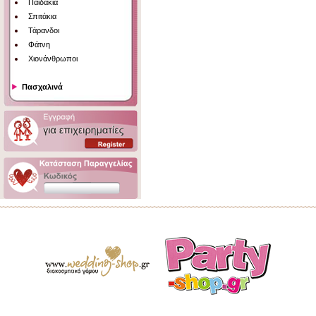
Παιδάκια
Σπιτάκια
Τάρανδοι
Φάτνη
Χιονάνθρωποι
Πασχαλινά