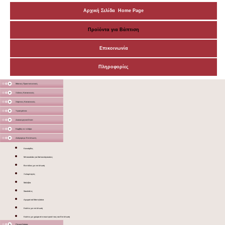
Αρχική Σελίδα Home Page
Προϊόντα για Βάπτιση
Επικοινωνία
Πληροφορίες
Μάσκες Προστατευτικές
Ξύλινες Κατασκευές
Χάρτινες Κατασκευές
Υφασμάτινα
Διακοσμητικά Σταντ
Καμβάς σε τελάρο
Διάφορα με Εκτύπωση
Κονκάρδες
Μπουκαλάκι για Σαπουνόφουσκες
Βεντάλιες με εκτύπωση
Ξυλομπογιές
Μολύβια
Σοκολάτες
Αρωματικά Μαντηλάκια
Κούπες με εκτύπωση
Κούπες με χρώμα στο εσωτερικό τους και Εκτύπωση
Γλειφιτζούρια