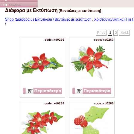
Στολισμός Εκκλησίας
Διάφορα με Εκτύπωση
[Βεντάλιες με εκτύπωση]
Shop
/
Διάφορα με Εκτύπωση / Βεντάλιες με εκτύπωση
/
Χριστουγεννιάτικα [ Γκι ]
/
Prev
1
2
Next
code: xd0266
code: xd0267
code: xd0268
code: xd0269