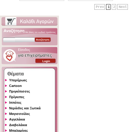
Prev
1
2
Next
Θέματα
Υπερήρωες
Cartoon
Πριγκίπισσες
Πρίγκιπες
Ιππότες
Νεράιδες και Ξωτικά
Μαγισσούλες
Αγγελάκια
Διαβολάκια
Μπαλαρίνες