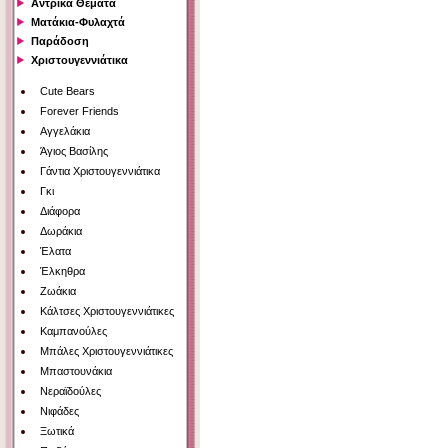
Αντρικά Θέματα
Ματάκια-Φυλαχτά
Παράδοση
Χριστουγεννιάτικα
Cute Bears
Forever Friends
Αγγελάκια
Άγιος Βασίλης
Γάντια Χριστουγεννιάτικα
Γκι
Διάφορα
Δωράκια
Έλατα
Έλκηθρα
Ζωάκια
Κάλτσες Χριστουγεννιάτικες
Καμπανούλες
Μπάλες Χριστουγεννιάτικες
Μπαστουνάκια
Νεραϊδούλες
Νιφάδες
Ξωτικά