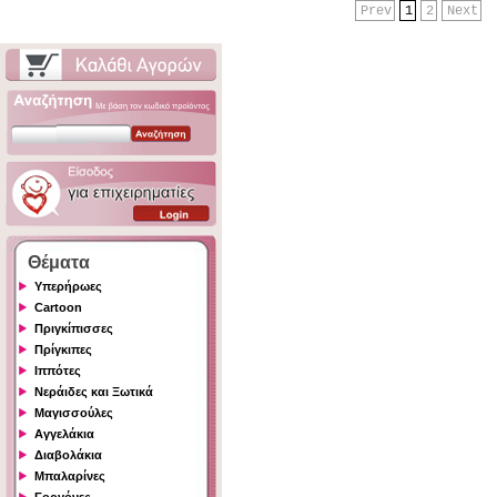
Prev
1
2
Next
Θέματα
Υπερήρωες
Cartoon
Πριγκίπισσες
Πρίγκιπες
Ιππότες
Νεράιδες και Ξωτικά
Μαγισσούλες
Αγγελάκια
Διαβολάκια
Μπαλαρίνες