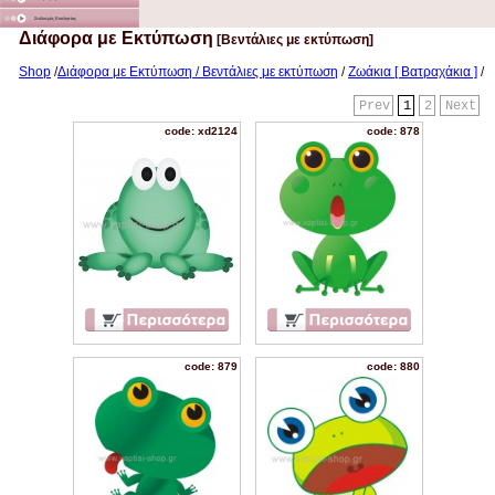
Στολισμός Εκκλησίας
Διάφορα με Εκτύπωση
[Βεντάλιες με εκτύπωση]
Shop
/
Διάφορα με Εκτύπωση / Βεντάλιες με εκτύπωση
/
Ζωάκια [ Βατραχάκια ]
/
Prev
1
2
Next
code: xd2124
code: 878
code: 879
code: 880