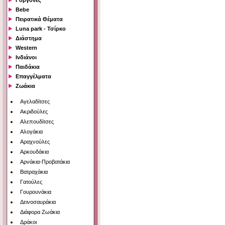
Γοργόνες
Bebe
Πειρατικά Θέματα
Luna park - Τσίρκο
Διάστημα
Western
Ινδιάνοι
Παιδάκια
Επαγγέλματα
Ζωάκια
Αγελαδίτσες
Ακριδούλες
Αλεπουδίτσες
Αλογάκια
Αραχνούλες
Αρκουδάκια
Αρνάκια-Προβατάκια
Βατραχάκια
Γατούλες
Γουρουνάκια
Δεινοσαυράκια
Διάφορα Ζωάκια
Δράκοι