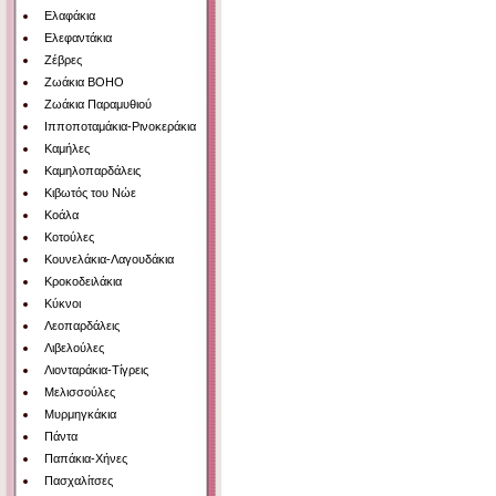
Ελαφάκια
Ελεφαντάκια
Ζέβρες
Ζωάκια BOHO
Ζωάκια Παραμυθιού
Ιπποποταμάκια-Ρινοκεράκια
Καμήλες
Καμηλοπαρδάλεις
Κιβωτός του Νώε
Κοάλα
Κοτούλες
Κουνελάκια-Λαγουδάκια
Κροκοδειλάκια
Κύκνοι
Λεοπαρδάλεις
Λιβελούλες
Λιονταράκια-Τίγρεις
Μελισσούλες
Μυρμηγκάκια
Πάντα
Παπάκια-Χήνες
Πασχαλίτσες