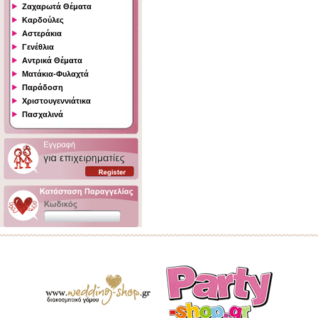
Ζαχαρωτά Θέματα
Καρδούλες
Αστεράκια
Γενέθλια
Αντρικά Θέματα
Ματάκια-Φυλαχτά
Παράδοση
Χριστουγεννιάτικα
Πασχαλινά