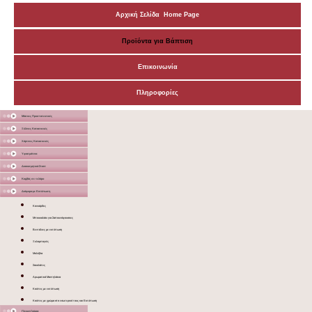
Αρχική Σελίδα Home Page
Προϊόντα για Βάπτιση
Επικοινωνία
Πληροφορίες
Μάσκες Προστατευτικές
Ξύλινες Κατασκευές
Χάρτινες Κατασκευές
Υφασμάτινα
Διακοσμητικά Σταντ
Καμβάς σε τελάρο
Διάφορα με Εκτύπωση
Κονκάρδες
Μπουκαλάκι για Σαπουνόφουσκες
Βεντάλιες με εκτύπωση
Ξυλομπογιές
Μολύβια
Σοκολάτες
Αρωματικά Μαντηλάκια
Κούπες με εκτύπωση
Κούπες με χρώμα στο εσωτερικό τους και Εκτύπωση
Γλειφιτζούρια