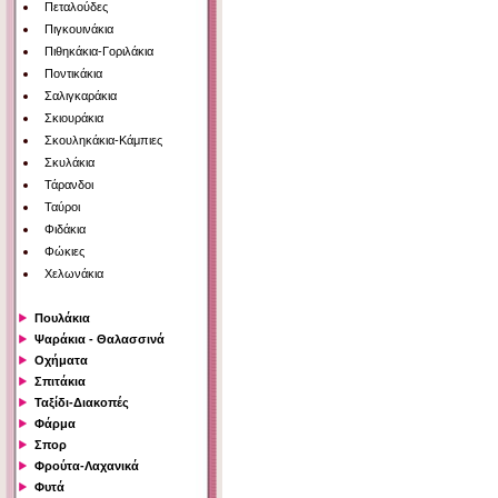
Πεταλούδες
Πιγκουινάκια
Πιθηκάκια-Γοριλάκια
Ποντικάκια
Σαλιγκαράκια
Σκιουράκια
Σκουληκάκια-Κάμπιες
Σκυλάκια
Τάρανδοι
Ταύροι
Φιδάκια
Φώκιες
Χελωνάκια
Πουλάκια
Ψαράκια - Θαλασσινά
Οχήματα
Σπιτάκια
Ταξίδι-Διακοπές
Φάρμα
Σπορ
Φρούτα-Λαχανικά
Φυτά