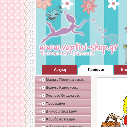
Αρχική
Προϊόντα
Επι
Σελίδα Home Page
για Βάπτιση
Μάσκες Προστατευτικές
Ξύλινες Κατασκευές
Χάρτινες Κατασκευές
Υφασμάτινα
Διακοσμητικά Σταντ
Καμβάς σε τελάρο