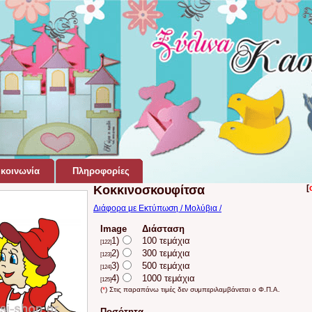
κοινωνία
Πληροφορίες
Κοκκινοσκουφίτσα
[
Διάφορα με Εκτύπωση / Μολύβια /
Image
Διάσταση
1)
100 τεμάχια
[122]
2)
300 τεμάχια
[123]
3)
500 τεμάχια
[124]
4)
1000 τεμάχια
[125]
(
*
) Στις παραπάνω τιμές δεν συμπεριλαμβάνεται ο Φ.Π.Α.
Ποσότητα