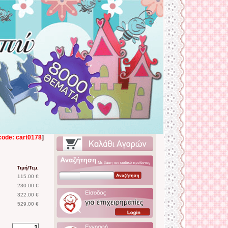
code: cart0178
]
Τιμή/Τεμ.
115.00 €
230.00 €
322.00 €
529.00 €