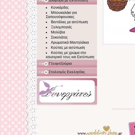
Διάφορα με Εκτύπωση
Κονκάρδες
Μπουκαλάκι για
Σαπουνόφουσκες
Βεντάλιες με εκτύπωση
Ξυλομπογιές
Μολύβια
Σοκολάτες
Αρωματικά Μαντηλάκια
Κούπες με εκτύπωση
Κούπες με χρώμα στο
εσωτερικό τους και Εκτύπωση
Γλειφιτζούρια
Στολισμός Εκκλησίας