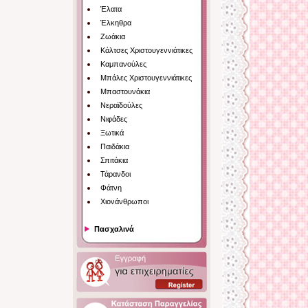
Έλατα
Έλκηθρα
Ζωάκια
Κάλτσες Χριστουγεννιάτικες
Καμπανούλες
Μπάλες Χριστουγεννιάτικες
Μπαστουνάκια
Νεραϊδούλες
Νιφάδες
Ξωτικά
Παιδάκια
Σπιτάκια
Τάρανδοι
Φάτνη
Χιονάνθρωποι
Πασχαλινά