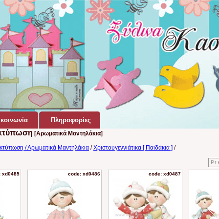
κοινωνία
Πληροφορίες
Εκτύπωση
[Αρωματικά Μαντηλάκια]
κτύπωση / Αρωματικά Μαντηλάκια
/
Χριστουγεννιάτικα [ Παιδάκια ]
/
Pr
: xd0485
code: xd0486
code: xd0487