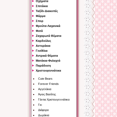
Οχήματα
Σπιτάκια
Ταξίδι-Διακοπές
Φάρμα
Σπορ
Φρούτα-Λαχανικά
Φυτά
Ζαχαρωτά Θέματα
Καρδούλες
Αστεράκια
Γενέθλια
Αντρικά Θέματα
Ματάκια-Φυλαχτά
Παράδοση
Χριστουγεννιάτικα
Cute Bears
Forever Friends
Αγγελάκια
Άγιος Βασίλης
Γάντια Χριστουγεννιάτικα
Γκι
Διάφορα
Δωράκια