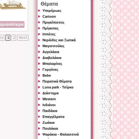
Θέματα
Υπερήρωες
Cartoon
Πριγκίπισσες
Πρίγκιπες
Ιππότες
ev
1
2
Next
Νεράιδες και Ξωτικά
Μαγισσούλες
Αγγελάκια
Διαβολάκια
Μπαλαρίνες
Γοργόνες
Bebe
Πειρατικά Θέματα
Luna park - Τσίρκο
Διάστημα
Western
Ινδιάνοι
Παιδάκια
Επαγγέλματα
Ζωάκια
Πουλάκια
Ψαράκια - Θαλασσινά