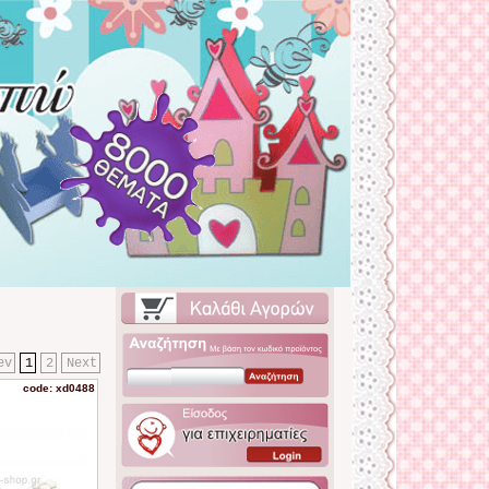
ev
1
2
Next
code: xd0488