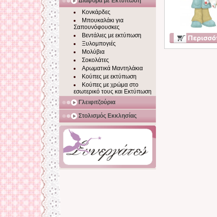
Διάφορα με Εκτύπωση
Κονκάρδες
Μπουκαλάκι για
Σαπουνόφουσκες
Βεντάλιες με εκτύπωση
Ξυλομπογιές
Μολύβια
Σοκολάτες
Αρωματικά Μαντηλάκια
Κούπες με εκτύπωση
Κούπες με χρώμα στο
εσωτερικό τους και Εκτύπωση
Γλειφιτζούρια
Στολισμός Εκκλησίας