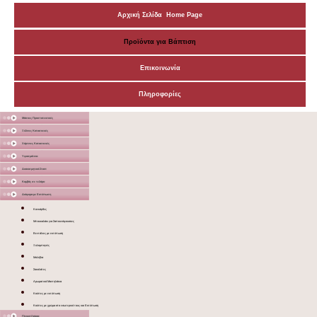
Αρχική Σελίδα Home Page
Προϊόντα για Βάπτιση
Επικοινωνία
Πληροφορίες
Μάσκες Προστατευτικές
Ξύλινες Κατασκευές
Χάρτινες Κατασκευές
Υφασμάτινα
Διακοσμητικά Σταντ
Καμβάς σε τελάρο
Διάφορα με Εκτύπωση
Κονκάρδες
Μπουκαλάκι για Σαπουνόφουσκες
Βεντάλιες με εκτύπωση
Ξυλομπογιές
Μολύβια
Σοκολάτες
Αρωματικά Μαντηλάκια
Κούπες με εκτύπωση
Κούπες με χρώμα στο εσωτερικό τους και Εκτύπωση
Γλειφιτζούρια