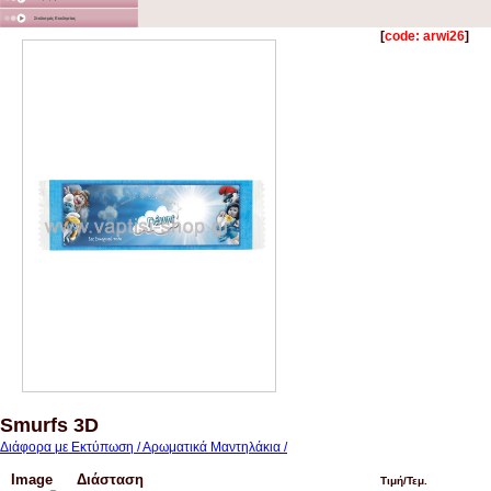
Στολισμός Εκκλησίας
[
code: arwi26
]
Smurfs 3D
Διάφορα με Εκτύπωση / Αρωματικά Μαντηλάκια /
Image
Διάσταση
Τιμή/Τεμ.