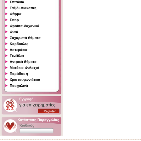
Σπιτάκια
Ταξίδι-Διακοπές
Φάρμα
Σπορ
Φρούτα-Λαχανικά
Φυτά
Ζαχαρωτά Θέματα
Καρδούλες
Αστεράκια
Γενέθλια
Αντρικά Θέματα
Ματάκια-Φυλαχτά
Παράδοση
Χριστουγεννιάτικα
Πασχαλινά