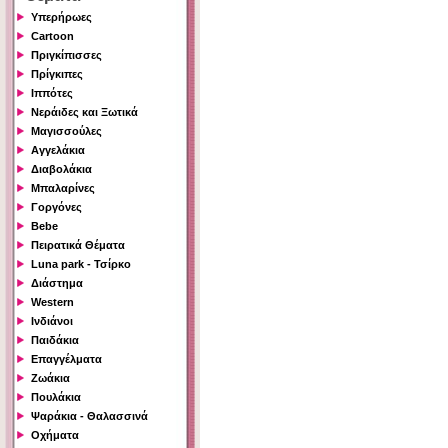
Υπερήρωες
Cartoon
Πριγκίπισσες
Πρίγκιπες
Ιππότες
Νεράιδες και Ξωτικά
Μαγισσούλες
Αγγελάκια
Διαβολάκια
Μπαλαρίνες
Γοργόνες
Bebe
Πειρατικά Θέματα
Luna park - Τσίρκο
Διάστημα
Western
Ινδιάνοι
Παιδάκια
Επαγγέλματα
Ζωάκια
Πουλάκια
Ψαράκια - Θαλασσινά
Οχήματα