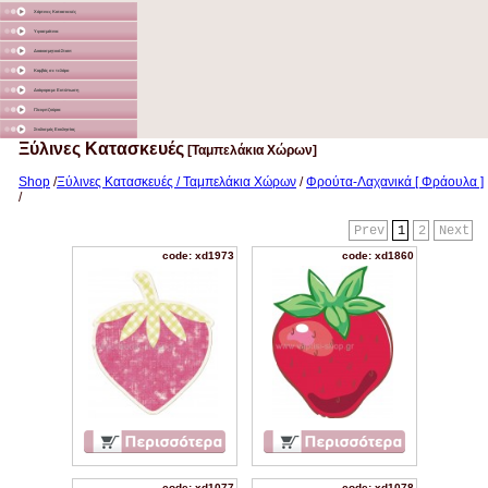
Χάρτινες Κατασκευές
Υφασμάτινα
Διακοσμητικά Σταντ
Καμβάς σε τελάρο
Διάφορα με Εκτύπωση
Γλειφιτζούρια
Στολισμός Εκκλησίας
Ξύλινες Κατασκευές
[Ταμπελάκια Χώρων]
Shop
/
Ξύλινες Κατασκευές / Ταμπελάκια Χώρων
/
Φρούτα-Λαχανικά [ Φράουλα ]
/
Prev
1
2
Next
code: xd1973
code: xd1860
code: xd1077
code: xd1078