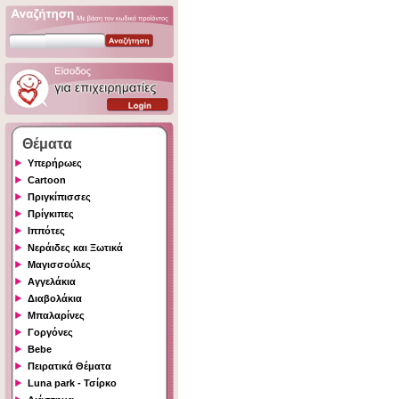
Θέματα
Υπερήρωες
Cartoon
Πριγκίπισσες
Πρίγκιπες
Ιππότες
Νεράιδες και Ξωτικά
Μαγισσούλες
Αγγελάκια
Διαβολάκια
Μπαλαρίνες
Γοργόνες
Bebe
Πειρατικά Θέματα
Luna park - Τσίρκο