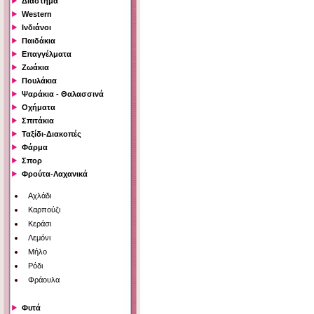
Διάστημα
Western
Ινδιάνοι
Παιδάκια
Επαγγέλματα
Ζωάκια
Πουλάκια
Ψαράκια - Θαλασσινά
Οχήματα
Σπιτάκια
Ταξίδι-Διακοπές
Φάρμα
Σπορ
Φρούτα-Λαχανικά
Αχλάδι
Καρπούζι
Κεράσι
Λεμόνι
Μήλο
Ρόδι
Φράουλα
Φυτά