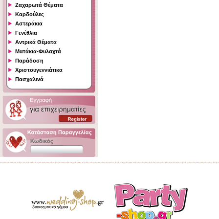
Ζαχαρωτά Θέματα
Καρδούλες
Αστεράκια
Γενέθλια
Αντρικά Θέματα
Ματάκια-Φυλαχτά
Παράδοση
Χριστουγεννιάτικα
Πασχαλινά