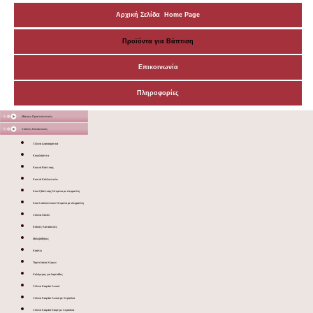
Αρχική Σελίδα Home Page
Προϊόντα για Βάπτιση
Επικοινωνία
Πληροφορίες
Μάσκες Προστατευτικές
Ξύλινες Κατασκευές
Ξύλινα Διακοσμητικά
Κουκλόσπιτα
Κουτιά Βάπτισης
Κουτιά Καλλυντικών
Κουτί βάπτισης Ντυμένο με Δερματίνη
Κουτί καλλυντικών Ντυμένο με Δερματίνη
Ξύλινα Sticks
Ειδικές Κατασκευές
Μολυβοθήκες
Κασπώ
Ταμπελάκια Χώρων
Καλόγερος για λαμπάδες
Ξύλινο Καφάσι Λευκό
Ξύλινο Καφάσι Λευκό με Χερούλια
Ξύλινο Καφάσι Καφέ με Χερούλια