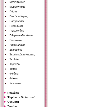
Μελισσούλες
Μυρμηγκάκια
Πάντα
Παπάκια-Χήνες
Πασχαλίτσες
Πεταλούδες
Πιγκουινάκια
Πιθηκάκια-Γοριλάκια
Ποντικάκια
Σαλιγκαράκια
Σκιουράκια
Σκουληκάκια-Κάμπιες
Σκυλάκια
Τάρανδοι
Ταύροι
Φιδάκια
Φώκιες
Χελωνάκια
Πουλάκια
Ψαράκια - Θαλασσινά
Οχήματα
Σπιτάκια