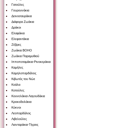
Γατούλες
Γουρουνάκια
Δεινοσαυράκια
Διάφορα Ζωάκια
Δράκοι
Ελαφάκια
Ελεφαντάκια
Ζέβρες
Ζωάκια BOHO
Ζωάκια Παραμυθιού
Ιπποποταμάκια-Ρινοκεράκια
Καμήλες
Καμηλοπαρδάλεις
Κιβωτός του Νώε
Κοάλα
Κοτούλες
Κουνελάκια-Λαγουδάκια
Κροκοδειλάκια
Κύκνοι
Λεοπαρδάλεις
Λιβελούλες
Λιονταράκια-Τίγρεις