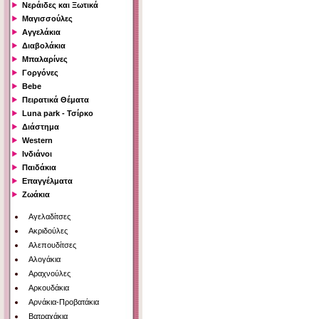
Νεράιδες και Ξωτικά
Μαγισσούλες
Αγγελάκια
Διαβολάκια
Μπαλαρίνες
Γοργόνες
Bebe
Πειρατικά Θέματα
Luna park - Τσίρκο
Διάστημα
Western
Ινδιάνοι
Παιδάκια
Επαγγέλματα
Ζωάκια
Αγελαδίτσες
Ακριδούλες
Αλεπουδίτσες
Αλογάκια
Αραχνούλες
Αρκουδάκια
Αρνάκια-Προβατάκια
Βατραχάκια