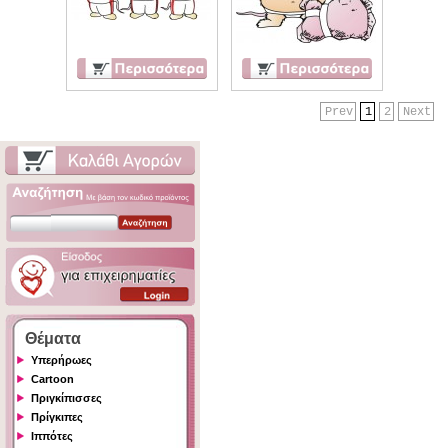
Prev
1
2
Next
Θέματα
Υπερήρωες
Cartoon
Πριγκίπισσες
Πρίγκιπες
Ιππότες