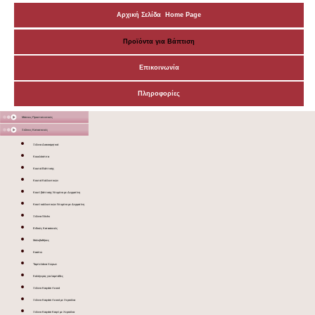
Αρχική Σελίδα Home Page
Προϊόντα για Βάπτιση
Επικοινωνία
Πληροφορίες
Μάσκες Προστατευτικές
Ξύλινες Κατασκευές
Ξύλινα Διακοσμητικά
Κουκλόσπιτα
Κουτιά Βάπτισης
Κουτιά Καλλυντικών
Κουτί βάπτισης Ντυμένο με Δερματίνη
Κουτί καλλυντικών Ντυμένο με Δερματίνη
Ξύλινα Sticks
Ειδικές Κατασκευές
Μολυβοθήκες
Κασπώ
Ταμπελάκια Χώρων
Καλόγερος για λαμπάδες
Ξύλινο Καφάσι Λευκό
Ξύλινο Καφάσι Λευκό με Χερούλια
Ξύλινο Καφάσι Καφέ με Χερούλια