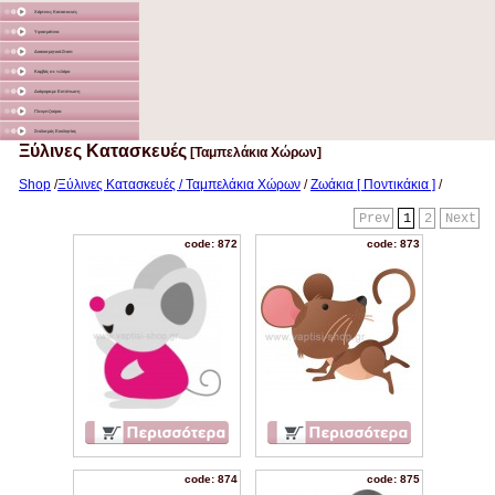
Χάρτινες Κατασκευές
Υφασμάτινα
Διακοσμητικά Σταντ
Καμβάς σε τελάρο
Διάφορα με Εκτύπωση
Γλειφιτζούρια
Στολισμός Εκκλησίας
Ξύλινες Κατασκευές
[Ταμπελάκια Χώρων]
Shop
/
Ξύλινες Κατασκευές / Ταμπελάκια Χώρων
/
Ζωάκια [ Ποντικάκια ]
/
Prev
1
2
Next
code: 872
code: 873
code: 874
code: 875