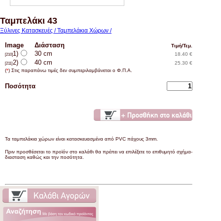
Ταμπελάκι 43
Ξύλινες Κατασκευές / Ταμπελάκια Χώρων /
Image
Διάσταση
Τιμή/Τεμ.
1)
30 cm
18.40 €
[210]
2)
40 cm
25.30 €
[211]
(
*
) Στις παραπάνω τιμές δεν συμπεριλαμβάνεται ο Φ.Π.Α.
Ποσότητα
Τα ταμπελάκια χώρων είναι κατασκευασμένα από PVC πάχους 3mm.
Πριν προσθέσεται το προϊόν στο καλάθι θα πρέπει να επιλέξετε το επιθυμητό σχήμα-
διασταση καθώς και την ποσότητα.