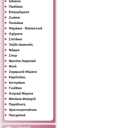
Ινδιάνοι
Παιδάκια
Επαγγέλματα
Ζωάκια
Πουλάκια
Ψαράκια - Θαλασσινά
Οχήματα
Σπιτάκια
Ταξίδι-Διακοπές
Φάρμα
Σπορ
Φρούτα-Λαχανικά
Φυτά
Ζαχαρωτά Θέματα
Καρδούλες
Αστεράκια
Γενέθλια
Αντρικά Θέματα
Ματάκια-Φυλαχτά
Παράδοση
Χριστουγεννιάτικα
Πασχαλινά