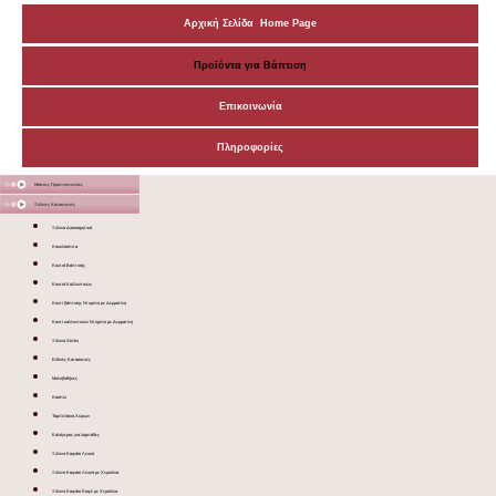
Αρχική Σελίδα Home Page
Προϊόντα για Βάπτιση
Επικοινωνία
Πληροφορίες
Μάσκες Προστατευτικές
Ξύλινες Κατασκευές
Ξύλινα Διακοσμητικά
Κουκλόσπιτα
Κουτιά Βάπτισης
Κουτιά Καλλυντικών
Κουτί βάπτισης Ντυμένο με Δερματίνη
Κουτί καλλυντικών Ντυμένο με Δερματίνη
Ξύλινα Sticks
Ειδικές Κατασκευές
Μολυβοθήκες
Κασπώ
Ταμπελάκια Χώρων
Καλόγερος για λαμπάδες
Ξύλινο Καφάσι Λευκό
Ξύλινο Καφάσι Λευκό με Χερούλια
Ξύλινο Καφάσι Καφέ με Χερούλια