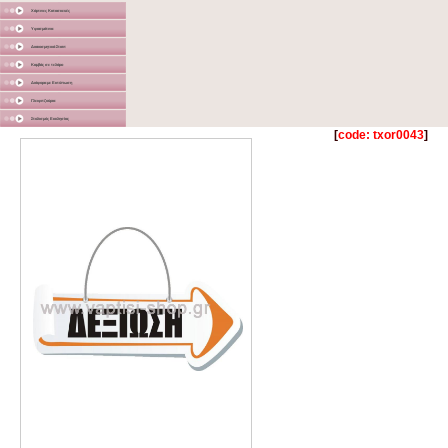
Χάρτινες Κατασκευές
Υφασμάτινα
Διακοσμητικά Σταντ
Καμβάς σε τελάρο
Διάφορα με Εκτύπωση
Γλειφιτζούρια
Στολισμός Εκκλησίας
[
code: txor0043
]