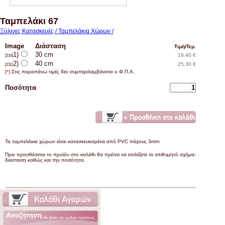
Ταμπελάκι 67
Ξύλινες Κατασκευές / Ταμπελάκια Χώρων /
Image
Διάσταση
Τιμή/Τεμ.
1)
30 cm
18.40 €
[210]
2)
40 cm
25.30 €
[211]
(
*
) Στις παραπάνω τιμές δεν συμπεριλαμβάνεται ο Φ.Π.Α.
Ποσότητα
Τα ταμπελάκια χώρων είναι κατασκευασμένα από PVC πάχους 3mm.
Πριν προσθέσεται το προϊόν στο καλάθι θα πρέπει να επιλέξετε το επιθυμητό σχήμα-
διασταση καθώς και την ποσότητα.