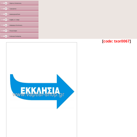
Χάρτινες Κατασκευές
Υφασμάτινα
Διακοσμητικά Σταντ
Καμβάς σε τελάρο
Διάφορα με Εκτύπωση
Γλειφιτζούρια
Στολισμός Εκκλησίας
[
code: txor0067
]