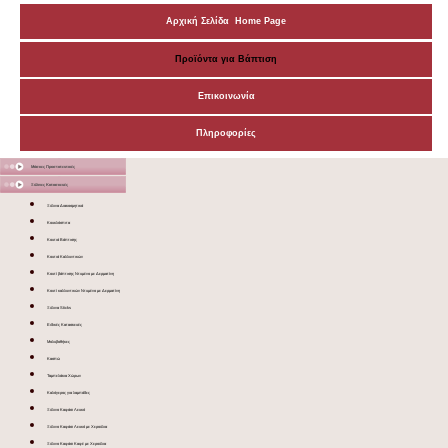
Αρχική Σελίδα Home Page
Προϊόντα για Βάπτιση
Επικοινωνία
Πληροφορίες
Μάσκες Προστατευτικές
Ξύλινες Κατασκευές
Ξύλινα Διακοσμητικά
Κουκλόσπιτα
Κουτιά Βάπτισης
Κουτιά Καλλυντικών
Κουτί βάπτισης Ντυμένο με Δερματίνη
Κουτί καλλυντικών Ντυμένο με Δερματίνη
Ξύλινα Sticks
Ειδικές Κατασκευές
Μολυβοθήκες
Κασπώ
Ταμπελάκια Χώρων
Καλόγερος για λαμπάδες
Ξύλινο Καφάσι Λευκό
Ξύλινο Καφάσι Λευκό με Χερούλια
Ξύλινο Καφάσι Καφέ με Χερούλια