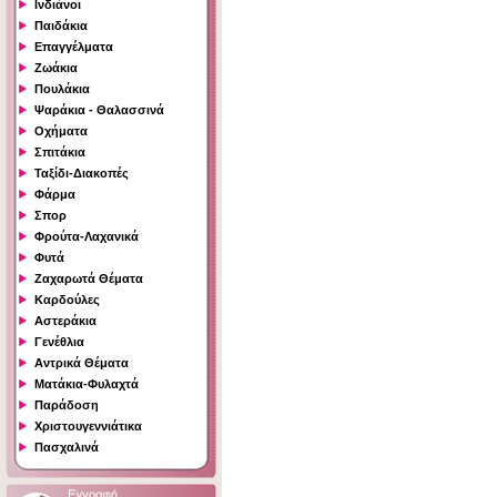
Ινδιάνοι
Παιδάκια
Επαγγέλματα
Ζωάκια
Πουλάκια
Ψαράκια - Θαλασσινά
Οχήματα
Σπιτάκια
Ταξίδι-Διακοπές
Φάρμα
Σπορ
Φρούτα-Λαχανικά
Φυτά
Ζαχαρωτά Θέματα
Καρδούλες
Αστεράκια
Γενέθλια
Αντρικά Θέματα
Ματάκια-Φυλαχτά
Παράδοση
Χριστουγεννιάτικα
Πασχαλινά