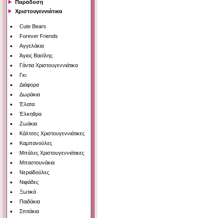
Παράδοση
Χριστουγεννιάτικα
Cute Bears
Forever Friends
Αγγελάκια
Άγιος Βασίλης
Γάντια Χριστουγεννιάτικα
Γκι
Διάφορα
Δωράκια
Έλατα
Έλκηθρα
Ζωάκια
Κάλτσες Χριστουγεννιάτικες
Καμπανούλες
Μπάλες Χριστουγεννιάτικες
Μπαστουνάκια
Νεραϊδούλες
Νιφάδες
Ξωτικά
Παιδάκια
Σπιτάκια