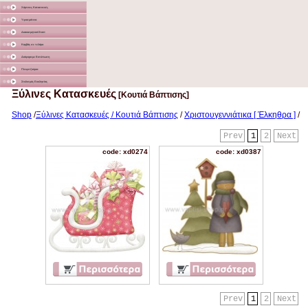
Χάρτινες Κατασκευές
Υφασμάτινα
Διακοσμητικά Σταντ
Καμβάς σε τελάρο
Διάφορα με Εκτύπωση
Γλειφιτζούρια
Στολισμός Εκκλησίας
Ξύλινες Κατασκευές
[Κουτιά Βάπτισης]
Shop
/
Ξύλινες Κατασκευές / Κουτιά Βάπτισης
/
Χριστουγεννιάτικα [ Έλκηθρα ]
/
Prev
1
2
Next
code: xd0274
code: xd0387
Prev
1
2
Next