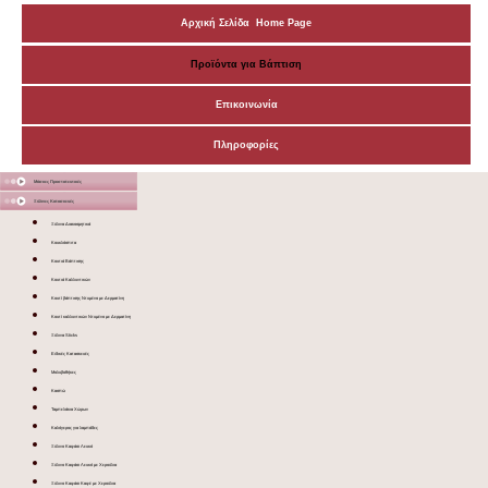
Αρχική Σελίδα Home Page
Προϊόντα για Βάπτιση
Επικοινωνία
Πληροφορίες
Μάσκες Προστατευτικές
Ξύλινες Κατασκευές
Ξύλινα Διακοσμητικά
Κουκλόσπιτα
Κουτιά Βάπτισης
Κουτιά Καλλυντικών
Κουτί βάπτισης Ντυμένο με Δερματίνη
Κουτί καλλυντικών Ντυμένο με Δερματίνη
Ξύλινα Sticks
Ειδικές Κατασκευές
Μολυβοθήκες
Κασπώ
Ταμπελάκια Χώρων
Καλόγερος για λαμπάδες
Ξύλινο Καφάσι Λευκό
Ξύλινο Καφάσι Λευκό με Χερούλια
Ξύλινο Καφάσι Καφέ με Χερούλια