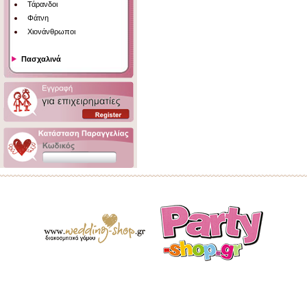
Τάρανδοι
Φάτνη
Χιονάνθρωποι
Πασχαλινά