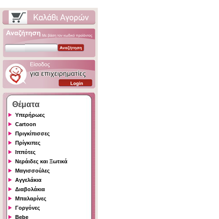
Θέματα
Υπερήρωες
Cartoon
Πριγκίπισσες
Πρίγκιπες
Ιππότες
Νεράιδες και Ξωτικά
Μαγισσούλες
Αγγελάκια
Διαβολάκια
Μπαλαρίνες
Γοργόνες
Bebe