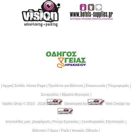
|
Αρχική Σελίδα Home Page
|
Προϊόντα για Βάπτιση
|
Επικοινωνία
|
Πληροφορίες
|
Συνεργάτες
|
Θέματα-Φιγούρες
|
Vaptisi Shop
© 2010 - 2026
Developed by
Web Design by
Ιστοσελίδες μας: |
Διαφήμιση
|
Ρούχα Εργασίας
|
Ξενοδοχειακός Εξοπλισμός
|
Βάπτιση
|
Γάμος
|
Party
|
Ιατρικός Οδηγός
|