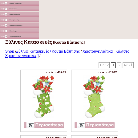
Χάρτινες Κατασκευές
Υφασμάτινα
Διακοσμητικά Σταντ
Καμβάς σε τελάρο
Διάφορα με Εκτύπωση
Γλειφιτζούρια
Στολισμός Εκκλησίας
Ξύλινες Κατασκευές
[Κουτιά Βάπτισης]
Shop
/
Ξύλινες Κατασκευές / Κουτιά Βάπτισης
/
Χριστουγεννιάτικα [ Κάλτσες
Χριστουγεννιάτικες ]
/
Prev
1
2
Next
code: xd0261
code: xd0262
code: xd0328
code: xd0329