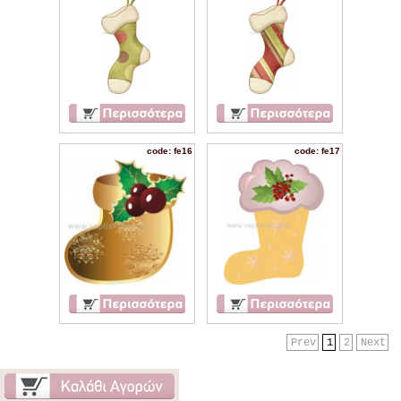
code: fe16
code: fe17
Prev
1
2
Next