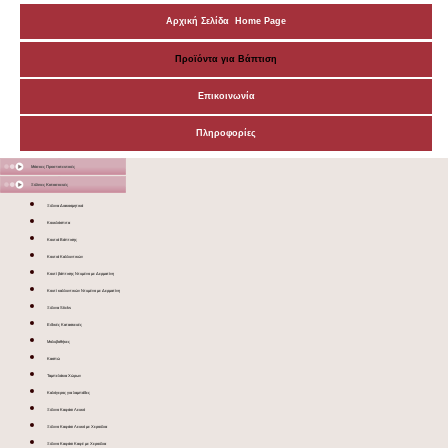
Αρχική Σελίδα Home Page
Προϊόντα για Βάπτιση
Επικοινωνία
Πληροφορίες
Μάσκες Προστατευτικές
Ξύλινες Κατασκευές
Ξύλινα Διακοσμητικά
Κουκλόσπιτα
Κουτιά Βάπτισης
Κουτιά Καλλυντικών
Κουτί βάπτισης Ντυμένο με Δερματίνη
Κουτί καλλυντικών Ντυμένο με Δερματίνη
Ξύλινα Sticks
Ειδικές Κατασκευές
Μολυβοθήκες
Κασπώ
Ταμπελάκια Χώρων
Καλόγερος για λαμπάδες
Ξύλινο Καφάσι Λευκό
Ξύλινο Καφάσι Λευκό με Χερούλια
Ξύλινο Καφάσι Καφέ με Χερούλια