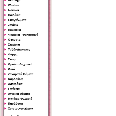
Διάστημα
Western
Ινδιάνοι
Παιδάκια
Επαγγέλματα
Ζωάκια
Πουλάκια
Ψαράκια - Θαλασσινά
Οχήματα
Σπιτάκια
Ταξίδι-Διακοπές
Φάρμα
Σπορ
Φρούτα-Λαχανικά
Φυτά
Ζαχαρωτά Θέματα
Καρδούλες
Αστεράκια
Γενέθλια
Αντρικά Θέματα
Ματάκια-Φυλαχτά
Παράδοση
Χριστουγεννιάτικα