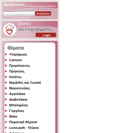
Θέματα
Υπερήρωες
Cartoon
Πριγκίπισσες
Πρίγκιπες
Ιππότες
Νεράιδες και Ξωτικά
Μαγισσούλες
Αγγελάκια
Διαβολάκια
Μπαλαρίνες
Γοργόνες
Bebe
Πειρατικά Θέματα
Luna park - Τσίρκο