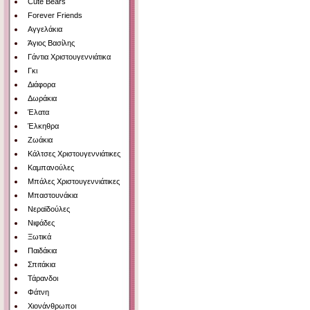
Cute Bears
Forever Friends
Αγγελάκια
Άγιος Βασίλης
Γάντια Χριστουγεννιάτικα
Γκι
Διάφορα
Δωράκια
Έλατα
Έλκηθρα
Ζωάκια
Κάλτσες Χριστουγεννιάτικες
Καμπανούλες
Μπάλες Χριστουγεννιάτικες
Μπαστουνάκια
Νεραϊδούλες
Νιφάδες
Ξωτικά
Παιδάκια
Σπιτάκια
Τάρανδοι
Φάτνη
Χιονάνθρωποι