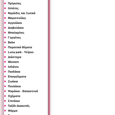
Πρίγκιπες
Ιππότες
Νεράιδες και Ξωτικά
Μαγισσούλες
Αγγελάκια
Διαβολάκια
Μπαλαρίνες
Γοργόνες
Bebe
Πειρατικά Θέματα
Luna park - Τσίρκο
Διάστημα
Western
Ινδιάνοι
Παιδάκια
Επαγγέλματα
Ζωάκια
Πουλάκια
Ψαράκια - Θαλασσινά
Οχήματα
Σπιτάκια
Ταξίδι-Διακοπές
Φάρμα