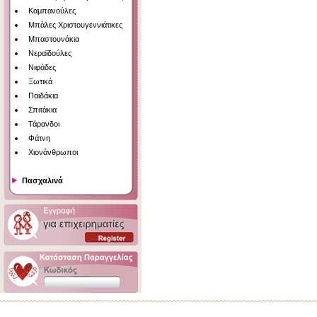
Καμπανούλες
Μπάλες Χριστουγεννιάτικες
Μπαστουνάκια
Νεραϊδούλες
Νιφάδες
Ξωτικά
Παιδάκια
Σπιτάκια
Τάρανδοι
Φάτνη
Χιονάνθρωποι
Πασχαλινά