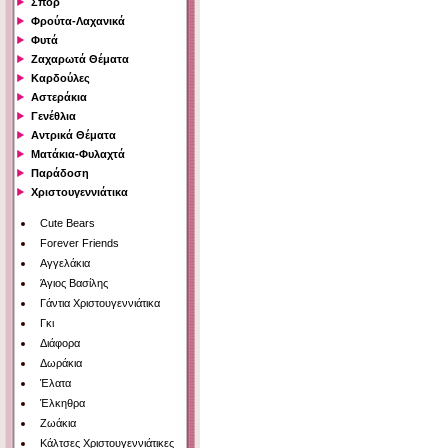
Σπορ
Φρούτα-Λαχανικά
Φυτά
Ζαχαρωτά Θέματα
Καρδούλες
Αστεράκια
Γενέθλια
Αντρικά Θέματα
Ματάκια-Φυλαχτά
Παράδοση
Χριστουγεννιάτικα
Cute Bears
Forever Friends
Αγγελάκια
Άγιος Βασίλης
Γάντια Χριστουγεννιάτικα
Γκι
Διάφορα
Δωράκια
Έλατα
Έλκηθρα
Ζωάκια
Κάλτσες Χριστουγεννιάτικες