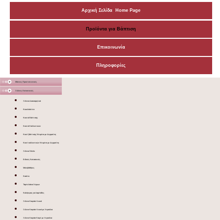
Αρχική Σελίδα Home Page
Προϊόντα για Βάπτιση
Επικοινωνία
Πληροφορίες
Μάσκες Προστατευτικές
Ξύλινες Κατασκευές
Ξύλινα Διακοσμητικά
Κουκλόσπιτα
Κουτιά Βάπτισης
Κουτιά Καλλυντικών
Κουτί βάπτισης Ντυμένο με Δερματίνη
Κουτί καλλυντικών Ντυμένο με Δερματίνη
Ξύλινα Sticks
Ειδικές Κατασκευές
Μολυβοθήκες
Κασπώ
Ταμπελάκια Χώρων
Καλόγερος για λαμπάδες
Ξύλινο Καφάσι Λευκό
Ξύλινο Καφάσι Λευκό με Χερούλια
Ξύλινο Καφάσι Καφέ με Χερούλια