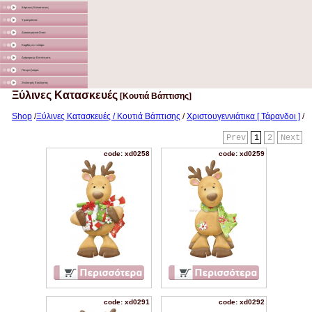
Χάρτινες Κατασκευές
Υφασμάτινα
Διακοσμητικά Σταντ
Καμβάς σε τελάρο
Διάφορα με Εκτύπωση
Γλειφιτζούρια
Στολισμός Εκκλησίας
Ξύλινες Κατασκευές
[Κουτιά Βάπτισης]
Shop
/
Ξύλινες Κατασκευές / Κουτιά Βάπτισης
/
Χριστουγεννιάτικα [ Τάρανδοι ]
/
Prev
1
2
Next
code: xd0258
code: xd0259
code: xd0291
code: xd0292