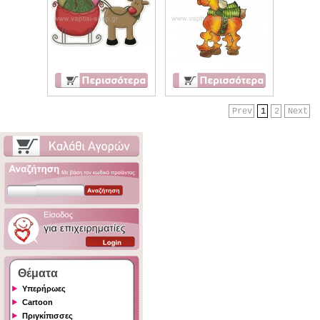
Prev
1
2
Next
Θέματα
Υπερήρωες
Cartoon
Πριγκίπισσες