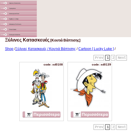
Χάρτινες Κατασκευές
Υφασμάτινα
Διακοσμητικά Σταντ
Καμβάς σε τελάρο
Διάφορα με Εκτύπωση
Γλειφιτζούρια
Στολισμός Εκκλησίας
Ξύλινες Κατασκευές
[Κουτιά Βάπτισης]
Shop
/
Ξύλινες Κατασκευές / Κουτιά Βάπτισης
/
Cartoon [ Lucky Luke ]
/
Prev
1
2
Next
code: xd0108
code: xd0139
Prev
1
2
Next