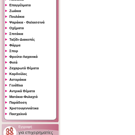
Επαγγέλματα
Ζωάκια
Πουλάκια
Ψαράκια - Θαλασσινά
Οχήματα
Σπιτάκια
Ταξίδι-Διακοπές
Φάρμα
Σπορ
Φρούτα-Λαχανικά
Φυτά
Ζαχαρωτά Θέματα
Καρδούλες
Αστεράκια
Γενέθλια
Αντρικά Θέματα
Ματάκια-Φυλαχτά
Παράδοση
Χριστουγεννιάτικα
Πασχαλινά