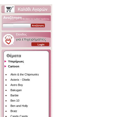
Θέματα
Υπερήρωες
Cartoon
Alvin & the Chipmunks
Asterix - Obelix
Astro Boy
Bakugan
Barbie
Ben 10
Ben and Holly
Bratz
Candy Candy