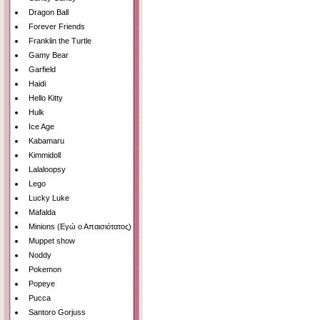
Dragon Ball
Forever Friends
Franklin the Turtle
Gamy Bear
Garfield
Haidi
Hello Kitty
Hulk
Ice Age
Kabamaru
Kimmidoll
Lalaloopsy
Lego
Lucky Luke
Mafalda
Minions (Εγώ ο Απαισιότατος)
Muppet show
Noddy
Pokemon
Popeye
Pucca
Santoro Gorjuss