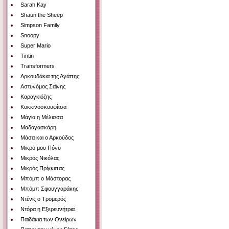
Sarah Kay
Shaun the Sheep
Simpson Family
Snoopy
Super Mario
Tintin
Transformers
Αρκουδάκια της Αγάπης
Αστυνόμος Σαϊνης
Καραγκιόζης
Κοκκινοσκουφίτσα
Μάγια η Μέλισσα
Μαδαγασκάρη
Μάσα και ο Αρκούδος
Μικρό μου Πόνυ
Μικρός Νικόλας
Μικρός Πρίγκιπας
Μπόμπ ο Μάστορας
Μπόμπ Σφουγγαράκης
Ντένις ο Τρομερός
Ντόρα η Εξερευνήτρια
Παιδάκια των Ονείρων