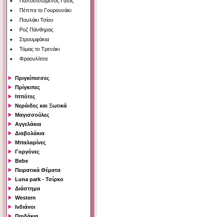
Παπουτσωμένος Γάτος
Πέππα το Γουρουνάκι
Πουλάκι Τσίου
Ροζ Πάνθηρας
Στρουμφάκια
Τόμας το Τρενάκι
Φραουλίτσα
Πριγκίπισσες
Πρίγκιπες
Ιππότες
Νεράιδες και Ξωτικά
Μαγισσούλες
Αγγελάκια
Διαβολάκια
Μπαλαρίνες
Γοργόνες
Bebe
Πειρατικά Θέματα
Luna park - Τσίρκο
Διάστημα
Western
Ινδιάνοι
Παιδάκια