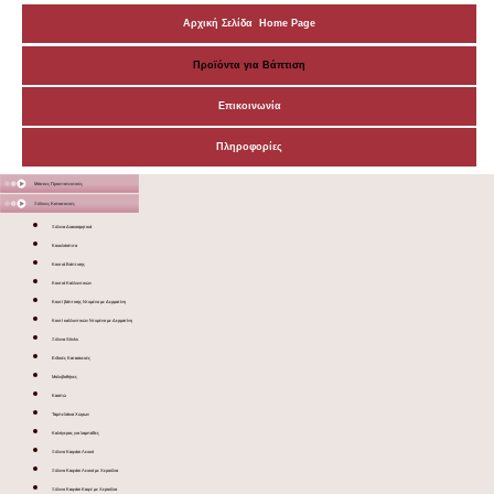
Αρχική Σελίδα Home Page
Προϊόντα για Βάπτιση
Επικοινωνία
Πληροφορίες
Μάσκες Προστατευτικές
Ξύλινες Κατασκευές
Ξύλινα Διακοσμητικά
Κουκλόσπιτα
Κουτιά Βάπτισης
Κουτιά Καλλυντικών
Κουτί βάπτισης Ντυμένο με Δερματίνη
Κουτί καλλυντικών Ντυμένο με Δερματίνη
Ξύλινα Sticks
Ειδικές Κατασκευές
Μολυβοθήκες
Κασπώ
Ταμπελάκια Χώρων
Καλόγερος για λαμπάδες
Ξύλινο Καφάσι Λευκό
Ξύλινο Καφάσι Λευκό με Χερούλια
Ξύλινο Καφάσι Καφέ με Χερούλια