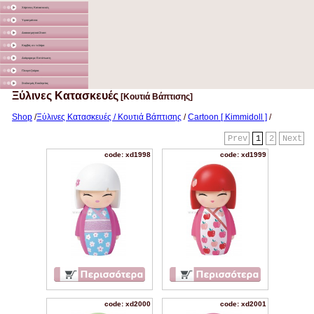
Χάρτινες Κατασκευές
Υφασμάτινα
Διακοσμητικά Σταντ
Καμβάς σε τελάρο
Διάφορα με Εκτύπωση
Γλειφιτζούρια
Στολισμός Εκκλησίας
Ξύλινες Κατασκευές
[Κουτιά Βάπτισης]
Shop
/
Ξύλινες Κατασκευές / Κουτιά Βάπτισης
/
Cartoon [ Kimmidoll ]
/
Prev
1
2
Next
code: xd1998
code: xd1999
code: xd2000
code: xd2001