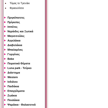
Τόμας το Τρενάκι
Φραουλίτσα
Πριγκίπισσες
Πρίγκιπες
Ιππότες
Νεράιδες και Ξωτικά
Μαγισσούλες
Αγγελάκια
Διαβολάκια
Μπαλαρίνες
Γοργόνες
Bebe
Πειρατικά Θέματα
Luna park - Τσίρκο
Διάστημα
Western
Ινδιάνοι
Παιδάκια
Επαγγέλματα
Ζωάκια
Πουλάκια
Ψαράκια - Θαλασσινά