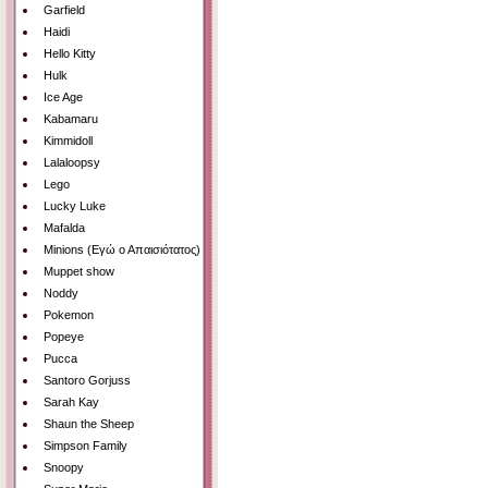
Garfield
Haidi
Hello Kitty
Hulk
Ice Age
Kabamaru
Kimmidoll
Lalaloopsy
Lego
Lucky Luke
Mafalda
Minions (Εγώ ο Απαισιότατος)
Muppet show
Noddy
Pokemon
Popeye
Pucca
Santoro Gorjuss
Sarah Kay
Shaun the Sheep
Simpson Family
Snoopy