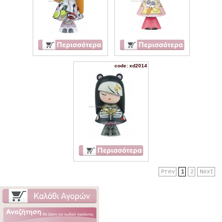
code: xd2014
Prev
1
2
Next