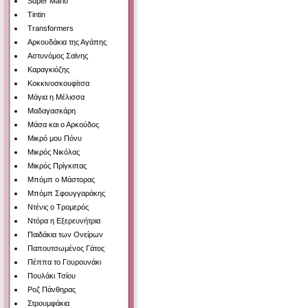
Super Mario
Tintin
Transformers
Αρκουδάκια της Αγάπης
Αστυνόμος Σαϊνης
Καραγκιόζης
Κοκκινοσκουφίτσα
Μάγια η Μέλισσα
Μαδαγασκάρη
Μάσα και ο Αρκούδος
Μικρό μου Πόνυ
Μικρός Νικόλας
Μικρός Πρίγκιπας
Μπόμπ ο Μάστορας
Μπόμπ Σφουγγαράκης
Ντένις ο Τρομερός
Ντόρα η Εξερευνήτρια
Παιδάκια των Ονείρων
Παπουτσωμένος Γάτος
Πέππα το Γουρουνάκι
Πουλάκι Τσίου
Ροζ Πάνθηρας
Στρουμφάκια