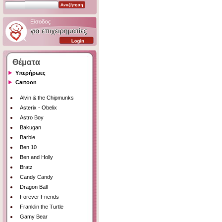
Θέματα
Υπερήρωες
Cartoon
Alvin & the Chipmunks
Asterix - Obelix
Astro Boy
Bakugan
Barbie
Ben 10
Ben and Holly
Bratz
Candy Candy
Dragon Ball
Forever Friends
Franklin the Turtle
Gamy Bear