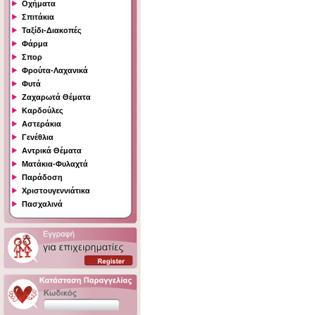
Οχήματα
Σπιτάκια
Ταξίδι-Διακοπές
Φάρμα
Σπορ
Φρούτα-Λαχανικά
Φυτά
Ζαχαρωτά Θέματα
Καρδούλες
Αστεράκια
Γενέθλια
Αντρικά Θέματα
Ματάκια-Φυλαχτά
Παράδοση
Χριστουγεννιάτικα
Πασχαλινά