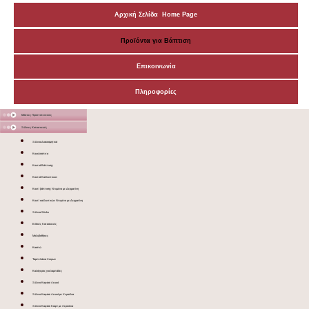
Αρχική Σελίδα Home Page
Προϊόντα για Βάπτιση
Επικοινωνία
Πληροφορίες
Μάσκες Προστατευτικές
Ξύλινες Κατασκευές
Ξύλινα Διακοσμητικά
Κουκλόσπιτα
Κουτιά Βάπτισης
Κουτιά Καλλυντικών
Κουτί βάπτισης Ντυμένο με Δερματίνη
Κουτί καλλυντικών Ντυμένο με Δερματίνη
Ξύλινα Sticks
Ειδικές Κατασκευές
Μολυβοθήκες
Κασπώ
Ταμπελάκια Χώρων
Καλόγερος για λαμπάδες
Ξύλινο Καφάσι Λευκό
Ξύλινο Καφάσι Λευκό με Χερούλια
Ξύλινο Καφάσι Καφέ με Χερούλια