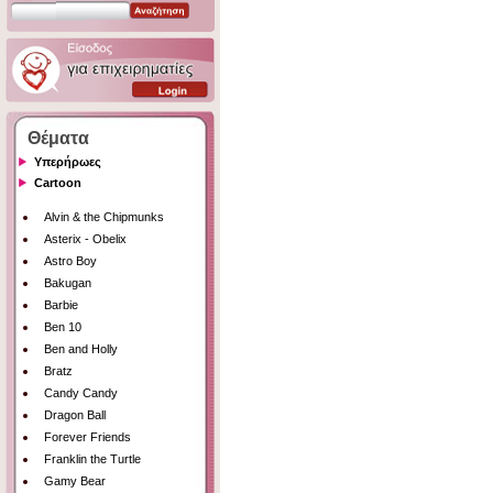
Θέματα
Υπερήρωες
Cartoon
Alvin & the Chipmunks
Asterix - Obelix
Astro Boy
Bakugan
Barbie
Ben 10
Ben and Holly
Bratz
Candy Candy
Dragon Ball
Forever Friends
Franklin the Turtle
Gamy Bear