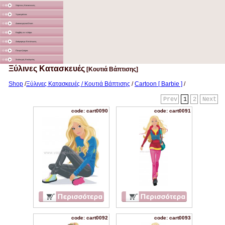
Χάρτινες Κατασκευές
Υφασμάτινα
Διακοσμητικά Σταντ
Καμβάς σε τελάρο
Διάφορα με Εκτύπωση
Γλειφιτζούρια
Στολισμός Εκκλησίας
Ξύλινες Κατασκευές
[Κουτιά Βάπτισης]
Shop
/
Ξύλινες Κατασκευές / Κουτιά Βάπτισης
/
Cartoon [ Barbie ]
/
Prev
1
2
Next
code: cart0090
code: cart0091
code: cart0092
code: cart0093