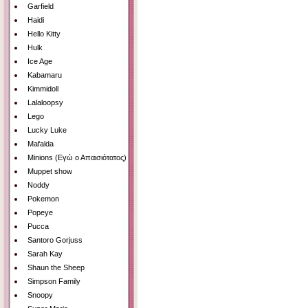
Garfield
Haidi
Hello Kitty
Hulk
Ice Age
Kabamaru
Kimmidoll
Lalaloopsy
Lego
Lucky Luke
Mafalda
Minions (Εγώ ο Απαισιότατος)
Muppet show
Noddy
Pokemon
Popeye
Pucca
Santoro Gorjuss
Sarah Kay
Shaun the Sheep
Simpson Family
Snoopy