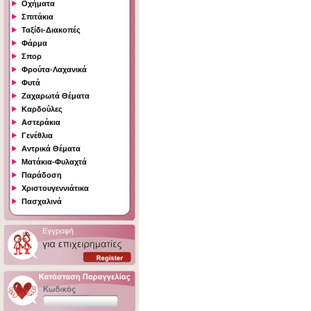
Οχήματα
Σπιτάκια
Ταξίδι-Διακοπές
Φάρμα
Σπορ
Φρούτα-Λαχανικά
Φυτά
Ζαχαρωτά Θέματα
Καρδούλες
Αστεράκια
Γενέθλια
Αντρικά Θέματα
Ματάκια-Φυλαχτά
Παράδοση
Χριστουγεννιάτικα
Πασχαλινά