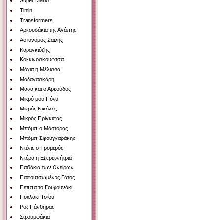
Super Mario
Tintin
Transformers
Αρκουδάκια της Αγάπης
Αστυνόμος Σαϊνης
Καραγκιόζης
Κοκκινοσκουφίτσα
Μάγια η Μέλισσα
Μαδαγασκάρη
Μάσα και ο Αρκούδος
Μικρό μου Πόνυ
Μικρός Νικόλας
Μικρός Πρίγκιπας
Μπόμπ ο Μάστορας
Μπόμπ Σφουγγαράκης
Ντένις ο Τρομερός
Ντόρα η Εξερευνήτρια
Παιδάκια των Ονείρων
Παπουτσωμένος Γάτος
Πέππα το Γουρουνάκι
Πουλάκι Τσίου
Ροζ Πάνθηρας
Στρουμφάκια