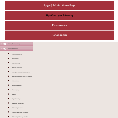
Αρχική Σελίδα Home Page
Προϊόντα για Βάπτιση
Επικοινωνία
Πληροφορίες
Μάσκες Προστατευτικές
Ξύλινες Κατασκευές
Ξύλινα Διακοσμητικά
Κουκλόσπιτα
Κουτιά Βάπτισης
Κουτιά Καλλυντικών
Κουτί βάπτισης Ντυμένο με Δερματίνη
Κουτί καλλυντικών Ντυμένο με Δερματίνη
Ξύλινα Sticks
Ειδικές Κατασκευές
Μολυβοθήκες
Κασπώ
Ταμπελάκια Χώρων
Καλόγερος για λαμπάδες
Ξύλινο Καφάσι Λευκό
Ξύλινο Καφάσι Λευκό με Χερούλια
Ξύλινο Καφάσι Καφέ με Χερούλια