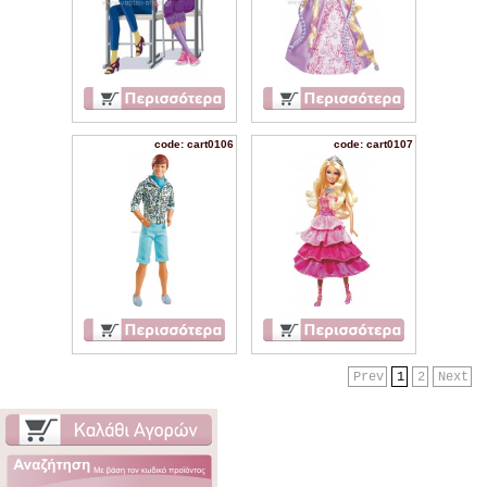
code: cart0106
code: cart0107
Prev
1
2
Next