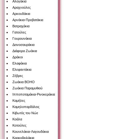
Αλογάκια
Αραχνούλες
Αρκουδάκια
Αρνάκια-Προβατάκια
Βατραχάκια
Γατούλες
Γουρουνάκια
Δεινοσαυράκια
Διάφορα Ζωάκια
Δράκοι
Ελαφάκια
Ελεφαντάκια
Ζέβρες
Ζωάκια BOHO
Ζωάκια Παραμυθιού
Ιπποποταμάκια-Ρινοκεράκια
Καμήλες
Καμηλοπαρδάλεις
Κιβωτός του Νώε
Κοάλα
Κοτούλες
Κουνελάκια-Λαγουδάκια
Κροκοδειλάκια