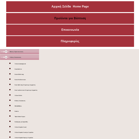
Αρχική Σελίδα Home Page
Προϊόντα για Βάπτιση
Επικοινωνία
Πληροφορίες
Μάσκες Προστατευτικές
Ξύλινες Κατασκευές
Ξύλινα Διακοσμητικά
Κουκλόσπιτα
Κουτιά Βάπτισης
Κουτιά Καλλυντικών
Κουτί βάπτισης Ντυμένο με Δερματίνη
Κουτί καλλυντικών Ντυμένο με Δερματίνη
Ξύλινα Sticks
Ειδικές Κατασκευές
Μολυβοθήκες
Κασπώ
Ταμπελάκια Χώρων
Καλόγερος για λαμπάδες
Ξύλινο Καφάσι Λευκό
Ξύλινο Καφάσι Λευκό με Χερούλια
Ξύλινο Καφάσι Καφέ με Χερούλια