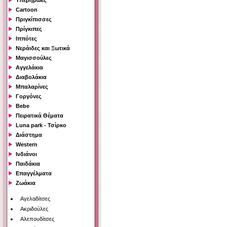
Υπερήρωες
Cartoon
Πριγκίπισσες
Πρίγκιπες
Ιππότες
Νεράιδες και Ξωτικά
Μαγισσούλες
Αγγελάκια
Διαβολάκια
Μπαλαρίνες
Γοργόνες
Bebe
Πειρατικά Θέματα
Luna park - Τσίρκο
Διάστημα
Western
Ινδιάνοι
Παιδάκια
Επαγγέλματα
Ζωάκια
Αγελαδίτσες
Ακριδούλες
Αλεπουδίτσες