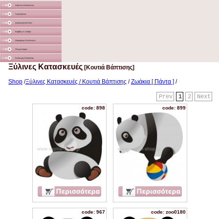
Χάρτινες Κατασκευές
Υφασμάτινα
Διακοσμητικά Σταντ
Καμβάς σε τελάρο
Διάφορα με Εκτύπωση
Γλειφιτζούρια
Στολισμός Εκκλησίας
Ξύλινες Κατασκευές
[Κουτιά Βάπτισης]
Shop
/
Ξύλινες Κατασκευές / Κουτιά Βάπτισης
/
Ζωάκια [ Πάντα ]
/
Prev
1
2
Next
code: 898
code: 899
code: 967
code: zoo0180