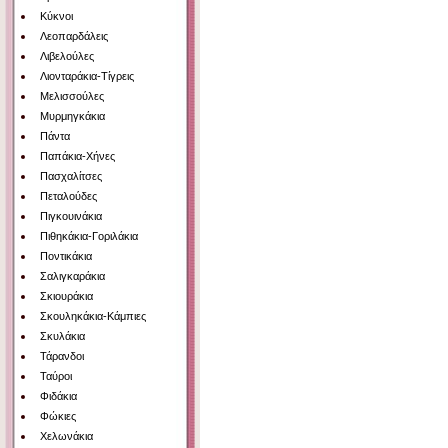
Κύκνοι
Λεοπαρδάλεις
Λιβελούλες
Λιονταράκια-Τίγρεις
Μελισσούλες
Μυρμηγκάκια
Πάντα
Παπάκια-Χήνες
Πασχαλίτσες
Πεταλούδες
Πιγκουινάκια
Πιθηκάκια-Γοριλάκια
Ποντικάκια
Σαλιγκαράκια
Σκιουράκια
Σκουληκάκια-Κάμπιες
Σκυλάκια
Τάρανδοι
Ταύροι
Φιδάκια
Φώκιες
Χελωνάκια