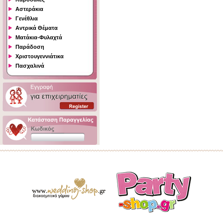
Αστεράκια
Γενέθλια
Αντρικά Θέματα
Ματάκια-Φυλαχτά
Παράδοση
Χριστουγεννιάτικα
Πασχαλινά