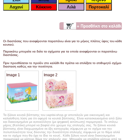
Οι διαστάσεις που αναφέρονται παραπάνω είναι για το μήκος πλάτος ύψος του κάθε
κουτιού.
Παρακάτω μπορείτε να δείτε τα σχήματα για τα οποία αναφέρονται οι παραπάνω
διαστάσεις.
Πριν προσθέσεται το προϊόν στο καλάθι θα πρέπει να επιλέξετε το επιθυμητό σχήμα-
διασταση καθώς και την ποσότητα.
Image 1
Image 2
Τα ξύλινα κουτιά βάπτισης του vaptisi-shop.gr αποτελούν μια οικονομική και
καλαίσθητη λύση για ότι αφορά τα κουτιά βάπτισης. Είναι κατασκευασμένα από ξύλο
και διακοσμημένα με αυτοκόλλητο (με ψηφιακή εκτύπωση) περιμετρικά. Το επάνω
μέρος (Καπάκι) μπορεί να βαφτεί στο χρώμα της επιλογής σας. Τα ξύλινα κουτιά
βάπτισης είναι διαχωρισμένα σε έξη κατηγορίες σύμφωνα με το σχήμα και την
πολυπλοκότητα τους δίνοντας την δυνατότητα επιλογής σύμφωνα με το θέμα αλλά
και το σχήμα που θα έχει το ίδιο το κουτί.. Κάθε ξύλινο κουτί είναι διακοσμημένο
περιμετρικά με κάποιο θέμα της επιλογής σας. Μπορείτε να επιλέξετε κάποιο από τα