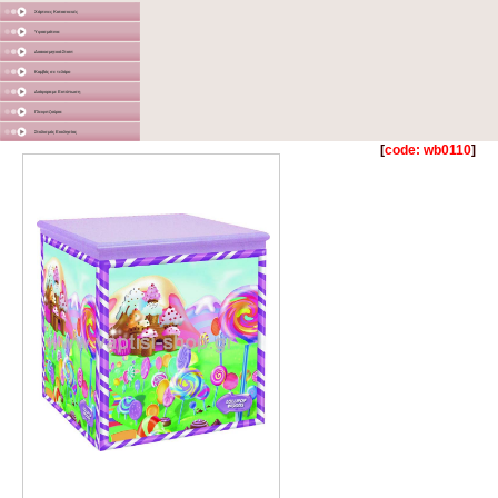
Χάρτινες Κατασκευές
Υφασμάτινα
Διακοσμητικά Σταντ
Καμβάς σε τελάρο
Διάφορα με Εκτύπωση
Γλειφιτζούρια
Στολισμός Εκκλησίας
[
code: wb0110
]