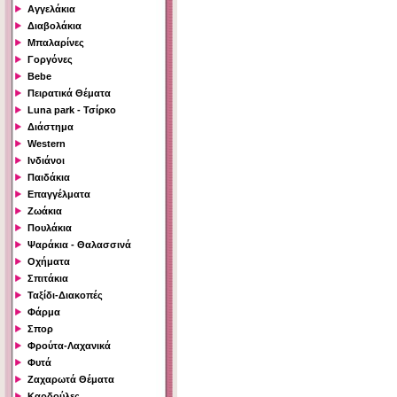
Αγγελάκια
Διαβολάκια
Μπαλαρίνες
Γοργόνες
Bebe
Πειρατικά Θέματα
Luna park - Τσίρκο
Διάστημα
Western
Ινδιάνοι
Παιδάκια
Επαγγέλματα
Ζωάκια
Πουλάκια
Ψαράκια - Θαλασσινά
Οχήματα
Σπιτάκια
Ταξίδι-Διακοπές
Φάρμα
Σπορ
Φρούτα-Λαχανικά
Φυτά
Ζαχαρωτά Θέματα
Καρδούλες