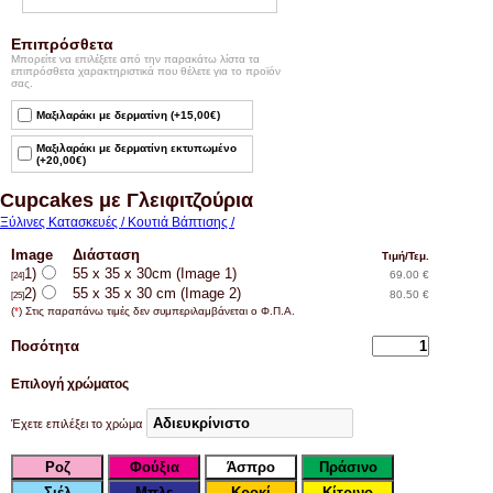
Επιπρόσθετα
Μπορείτε να επιλέξετε από την παρακάτω λίστα τα
επιπρόσθετα χαρακτηριστικά που θέλετε για το προϊόν
σας.
Μαξιλαράκι με δερματίνη (+15,00€)
Μαξιλαράκι με δερματίνη εκτυπωμένο
(+20,00€)
Cupcakes με Γλειφιτζούρια
Ξύλινες Κατασκευές / Κουτιά Βάπτισης /
Image
Διάσταση
Τιμή/Τεμ.
1)
55 x 35 x 30cm (Image 1)
69.00 €
[24]
2)
55 x 35 x 30 cm (Image 2)
80.50 €
[25]
(
*
) Στις παραπάνω τιμές δεν συμπεριλαμβάνεται ο Φ.Π.Α.
Ποσότητα
Επιλογή χρώματος
Έχετε επιλέξει το χρώμα