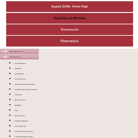
Αρχική Σελίδα Home Page
Προϊόντα για Βάπτιση
Επικοινωνία
Πληροφορίες
Μάσκες Προστατευτικές
Ξύλινες Κατασκευές
Ξύλινα Διακοσμητικά
Κουκλόσπιτα
Κουτιά Βάπτισης
Κουτιά Καλλυντικών
Κουτί βάπτισης Ντυμένο με Δερματίνη
Κουτί καλλυντικών Ντυμένο με Δερματίνη
Ξύλινα Sticks
Ειδικές Κατασκευές
Μολυβοθήκες
Κασπώ
Ταμπελάκια Χώρων
Καλόγερος για λαμπάδες
Ξύλινο Καφάσι Λευκό
Ξύλινο Καφάσι Λευκό με Χερούλια
Ξύλινο Καφάσι Καφέ με Χερούλια