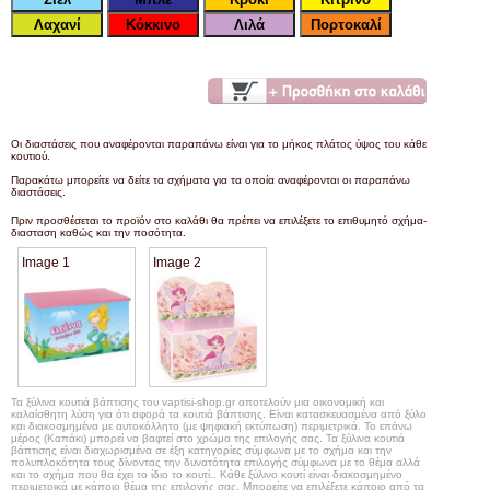
Οι διαστάσεις που αναφέρονται παραπάνω είναι για το μήκος πλάτος ύψος του κάθε
κουτιού.
Παρακάτω μπορείτε να δείτε τα σχήματα για τα οποία αναφέρονται οι παραπάνω
διαστάσεις.
Πριν προσθέσεται το προϊόν στο καλάθι θα πρέπει να επιλέξετε το επιθυμητό σχήμα-
διασταση καθώς και την ποσότητα.
Image 1
Image 2
Τα ξύλινα κουτιά βάπτισης του vaptisi-shop.gr αποτελούν μια οικονομική και
καλαίσθητη λύση για ότι αφορά τα κουτιά βάπτισης. Είναι κατασκευασμένα από ξύλο
και διακοσμημένα με αυτοκόλλητο (με ψηφιακή εκτύπωση) περιμετρικά. Το επάνω
μέρος (Καπάκι) μπορεί να βαφτεί στο χρώμα της επιλογής σας. Τα ξύλινα κουτιά
βάπτισης είναι διαχωρισμένα σε έξη κατηγορίες σύμφωνα με το σχήμα και την
πολυπλοκότητα τους δίνοντας την δυνατότητα επιλογής σύμφωνα με το θέμα αλλά
και το σχήμα που θα έχει το ίδιο το κουτί.. Κάθε ξύλινο κουτί είναι διακοσμημένο
περιμετρικά με κάποιο θέμα της επιλογής σας. Μπορείτε να επιλέξετε κάποιο από τα