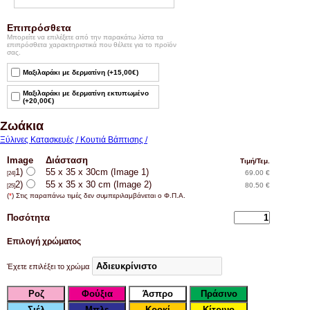
Επιπρόσθετα
Μπορείτε να επιλέξετε από την παρακάτω λίστα τα
επιπρόσθετα χαρακτηριστικά που θέλετε για το προϊόν
σας.
Μαξιλαράκι με δερματίνη (+15,00€)
Μαξιλαράκι με δερματίνη εκτυπωμένο
(+20,00€)
Ζωάκια
Ξύλινες Κατασκευές / Κουτιά Βάπτισης /
Image
Διάσταση
Τιμή/Τεμ.
1)
55 x 35 x 30cm (Image 1)
69.00 €
[24]
2)
55 x 35 x 30 cm (Image 2)
80.50 €
[25]
(
*
) Στις παραπάνω τιμές δεν συμπεριλαμβάνεται ο Φ.Π.Α.
Ποσότητα
Επιλογή χρώματος
Έχετε επιλέξει το χρώμα