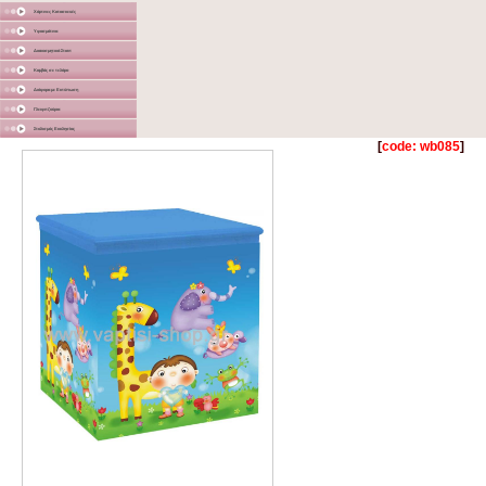
Χάρτινες Κατασκευές
Υφασμάτινα
Διακοσμητικά Σταντ
Καμβάς σε τελάρο
Διάφορα με Εκτύπωση
Γλειφιτζούρια
Στολισμός Εκκλησίας
[
code: wb085
]