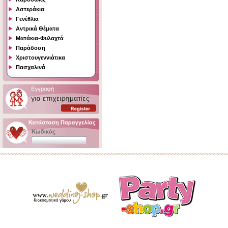
Αστεράκια
Γενέθλια
Αντρικά Θέματα
Ματάκια-Φυλαχτά
Παράδοση
Χριστουγεννιάτικα
Πασχαλινά