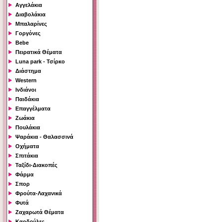
Αγγελάκια
Διαβολάκια
Μπαλαρίνες
Γοργόνες
Bebe
Πειρατικά Θέματα
Luna park - Τσίρκο
Διάστημα
Western
Ινδιάνοι
Παιδάκια
Επαγγέλματα
Ζωάκια
Πουλάκια
Ψαράκια - Θαλασσινά
Οχήματα
Σπιτάκια
Ταξίδι-Διακοπές
Φάρμα
Σπορ
Φρούτα-Λαχανικά
Φυτά
Ζαχαρωτά Θέματα
Καρδούλες