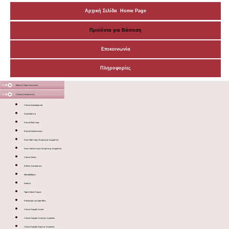
Αρχική Σελίδα Home Page
Προϊόντα για Βάπτιση
Επικοινωνία
Πληροφορίες
Μάσκες Προστατευτικές
Ξύλινες Κατασκευές
Ξύλινα Διακοσμητικά
Κουκλόσπιτα
Κουτιά Βάπτισης
Κουτιά Καλλυντικών
Κουτί βάπτισης Ντυμένο με Δερματίνη
Κουτί καλλυντικών Ντυμένο με Δερματίνη
Ξύλινα Sticks
Ειδικές Κατασκευές
Μολυβοθήκες
Κασπώ
Ταμπελάκια Χώρων
Καλόγερος για λαμπάδες
Ξύλινο Καφάσι Λευκό
Ξύλινο Καφάσι Λευκό με Χερούλια
Ξύλινο Καφάσι Καφέ με Χερούλια