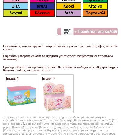
Οι διαστάσεις που αναφέρονται παραπάνω είναι για το μήκος πλάτος ύψος του κάθε
κουτιού.
Παρακάτω μπορείτε να δείτε τα σχήματα για τα οποία αναφέρονται οι παραπάνω
διαστάσεις.
Πριν προσθέσεται το προϊόν στο καλάθι θα πρέπει να επιλέξετε το επιθυμητό σχήμα-
διασταση καθώς και την ποσότητα.
Image 1
Image 2
Τα ξύλινα κουτιά βάπτισης του vaptisi-shop.gr αποτελούν μια οικονομική και
καλαίσθητη λύση για ότι αφορά τα κουτιά βάπτισης. Είναι κατασκευασμένα από ξύλο
και διακοσμημένα με αυτοκόλλητο (με ψηφιακή εκτύπωση) περιμετρικά. Το επάνω
μέρος (Καπάκι) μπορεί να βαφτεί στο χρώμα της επιλογής σας. Τα ξύλινα κουτιά
βάπτισης είναι διαχωρισμένα σε έξη κατηγορίες σύμφωνα με το σχήμα και την
πολυπλοκότητα τους δίνοντας την δυνατότητα επιλογής σύμφωνα με το θέμα αλλά