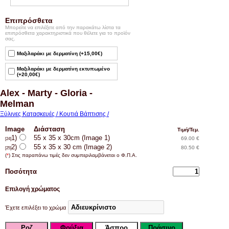
Επιπρόσθετα
Μπορείτε να επιλέξετε από την παρακάτω λίστα τα
επιπρόσθετα χαρακτηριστικά που θέλετε για το προϊόν
σας.
Μαξιλαράκι με δερματίνη (+15,00€)
Μαξιλαράκι με δερματίνη εκτυπωμένο
(+20,00€)
Alex - Marty - Gloria -
Melman
Ξύλινες Κατασκευές / Κουτιά Βάπτισης /
Image
Διάσταση
Τιμή/Τεμ.
1)
55 x 35 x 30cm (Image 1)
69.00 €
[24]
2)
55 x 35 x 30 cm (Image 2)
80.50 €
[25]
(
*
) Στις παραπάνω τιμές δεν συμπεριλαμβάνεται ο Φ.Π.Α.
Ποσότητα
Επιλογή χρώματος
Έχετε επιλέξει το χρώμα