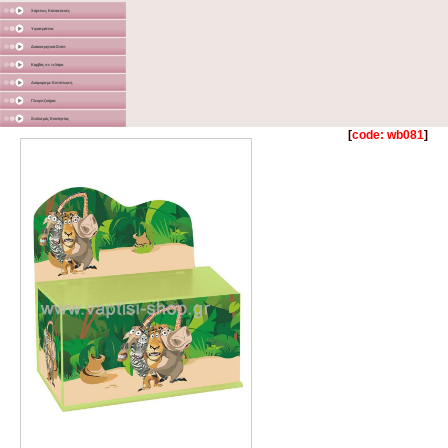
Χάρτινες Κατασκευές
Υφασμάτινα
Διακοσμητικά Σταντ
Καμβάς σε τελάρο
Διάφορα με Εκτύπωση
Γλειφιτζούρια
Στολισμός Εκκλησίας
[
code: wb081
]