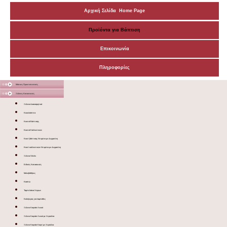
Αρχική Σελίδα Home Page
Προϊόντα για Βάπτιση
Επικοινωνία
Πληροφορίες
Μάσκες Προστατευτικές
Ξύλινες Κατασκευές
Ξύλινα Διακοσμητικά
Κουκλόσπιτα
Κουτιά Βάπτισης
Κουτιά Καλλυντικών
Κουτί βάπτισης Ντυμένο με Δερματίνη
Κουτί καλλυντικών Ντυμένο με Δερματίνη
Ξύλινα Sticks
Ειδικές Κατασκευές
Μολυβοθήκες
Κασπώ
Ταμπελάκια Χώρων
Καλόγερος για λαμπάδες
Ξύλινο Καφάσι Λευκό
Ξύλινο Καφάσι Λευκό με Χερούλια
Ξύλινο Καφάσι Καφέ με Χερούλια