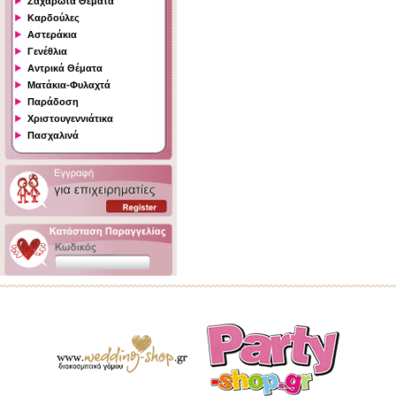
Ζαχαρωτά Θέματα
Καρδούλες
Αστεράκια
Γενέθλια
Αντρικά Θέματα
Ματάκια-Φυλαχτά
Παράδοση
Χριστουγεννιάτικα
Πασχαλινά