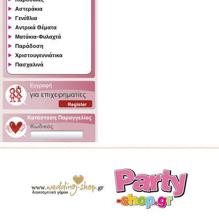
Αστεράκια
Γενέθλια
Αντρικά Θέματα
Ματάκια-Φυλαχτά
Παράδοση
Χριστουγεννιάτικα
Πασχαλινά