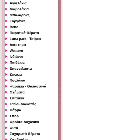
Αγγελάκια
Διαβολάκια
Μπαλαρίνες
Γοργόνες
Bebe
Πειρατικά Θέματα
Luna park - Τσίρκο
Διάστημα
Western
Ινδιάνοι
Παιδάκια
Επαγγέλματα
Ζωάκια
Πουλάκια
Ψαράκια - Θαλασσινά
Οχήματα
Σπιτάκια
Ταξίδι-Διακοπές
Φάρμα
Σπορ
Φρούτα-Λαχανικά
Φυτά
Ζαχαρωτά Θέματα
Καρδούλες