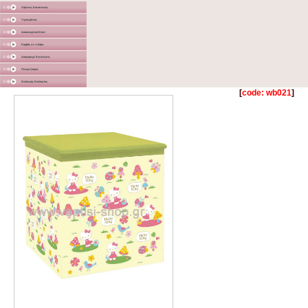
Χάρτινες Κατασκευές
Υφασμάτινα
Διακοσμητικά Σταντ
Καμβάς σε τελάρο
Διάφορα με Εκτύπωση
Γλειφιτζούρια
Στολισμός Εκκλησίας
[
code: wb021
]