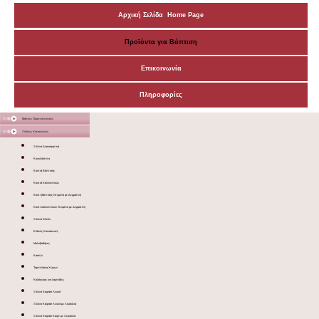
Αρχική Σελίδα Home Page
Προϊόντα για Βάπτιση
Επικοινωνία
Πληροφορίες
Μάσκες Προστατευτικές
Ξύλινες Κατασκευές
Ξύλινα Διακοσμητικά
Κουκλόσπιτα
Κουτιά Βάπτισης
Κουτιά Καλλυντικών
Κουτί βάπτισης Ντυμένο με Δερματίνη
Κουτί καλλυντικών Ντυμένο με Δερματίνη
Ξύλινα Sticks
Ειδικές Κατασκευές
Μολυβοθήκες
Κασπώ
Ταμπελάκια Χώρων
Καλόγερος για λαμπάδες
Ξύλινο Καφάσι Λευκό
Ξύλινο Καφάσι Λευκό με Χερούλια
Ξύλινο Καφάσι Καφέ με Χερούλια