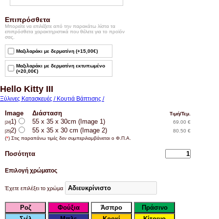
Επιπρόσθετα
Μπορείτε να επιλέξετε από την παρακάτω λίστα τα
επιπρόσθετα χαρακτηριστικά που θέλετε για το προϊόν
σας.
Μαξιλαράκι με δερματίνη (+15,00€)
Μαξιλαράκι με δερματίνη εκτυπωμένο
(+20,00€)
Hello Kitty III
Ξύλινες Κατασκευές / Κουτιά Βάπτισης /
Image
Διάσταση
Τιμή/Τεμ.
1)
55 x 35 x 30cm (Image 1)
69.00 €
[24]
2)
55 x 35 x 30 cm (Image 2)
80.50 €
[25]
(
*
) Στις παραπάνω τιμές δεν συμπεριλαμβάνεται ο Φ.Π.Α.
Ποσότητα
Επιλογή χρώματος
Έχετε επιλέξει το χρώμα