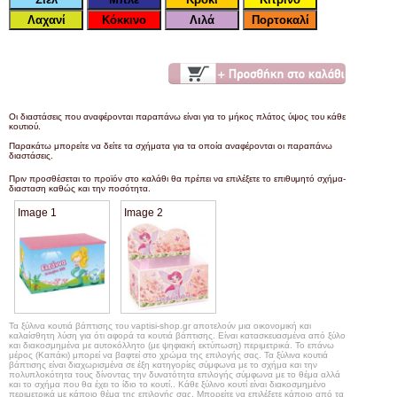
Οι διαστάσεις που αναφέρονται παραπάνω είναι για το μήκος πλάτος ύψος του κάθε
κουτιού.
Παρακάτω μπορείτε να δείτε τα σχήματα για τα οποία αναφέρονται οι παραπάνω
διαστάσεις.
Πριν προσθέσεται το προϊόν στο καλάθι θα πρέπει να επιλέξετε το επιθυμητό σχήμα-
διασταση καθώς και την ποσότητα.
Image 1
Image 2
Τα ξύλινα κουτιά βάπτισης του vaptisi-shop.gr αποτελούν μια οικονομική και
καλαίσθητη λύση για ότι αφορά τα κουτιά βάπτισης. Είναι κατασκευασμένα από ξύλο
και διακοσμημένα με αυτοκόλλητο (με ψηφιακή εκτύπωση) περιμετρικά. Το επάνω
μέρος (Καπάκι) μπορεί να βαφτεί στο χρώμα της επιλογής σας. Τα ξύλινα κουτιά
βάπτισης είναι διαχωρισμένα σε έξη κατηγορίες σύμφωνα με το σχήμα και την
πολυπλοκότητα τους δίνοντας την δυνατότητα επιλογής σύμφωνα με το θέμα αλλά
και το σχήμα που θα έχει το ίδιο το κουτί.. Κάθε ξύλινο κουτί είναι διακοσμημένο
περιμετρικά με κάποιο θέμα της επιλογής σας. Μπορείτε να επιλέξετε κάποιο από τα