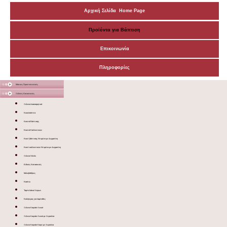
Αρχική Σελίδα Home Page
Προϊόντα για Βάπτιση
Επικοινωνία
Πληροφορίες
Μάσκες Προστατευτικές
Ξύλινες Κατασκευές
Ξύλινα Διακοσμητικά
Κουκλόσπιτα
Κουτιά Βάπτισης
Κουτιά Καλλυντικών
Κουτί βάπτισης Ντυμένο με Δερματίνη
Κουτί καλλυντικών Ντυμένο με Δερματίνη
Ξύλινα Sticks
Ειδικές Κατασκευές
Μολυβοθήκες
Κασπώ
Ταμπελάκια Χώρων
Καλόγερος για λαμπάδες
Ξύλινο Καφάσι Λευκό
Ξύλινο Καφάσι Λευκό με Χερούλια
Ξύλινο Καφάσι Καφέ με Χερούλια