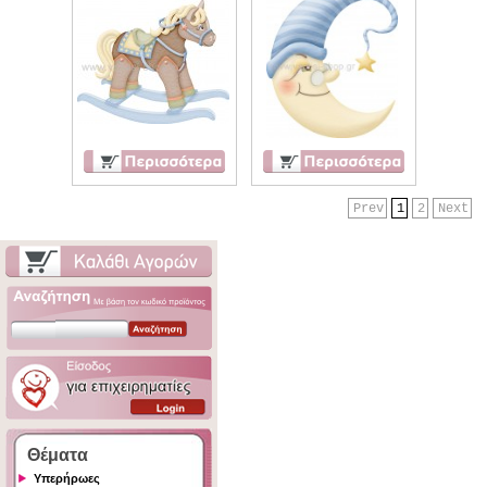
Prev
1
2
Next
Θέματα
Υπερήρωες