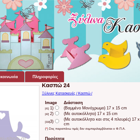
κοινωνία
Πληροφορίες
Κασπώ 24
Ξύλινες Κατασκευές / Κασπώ /
Image
Διάσταση
1)
(Βαμμένο Μονόχρωμο) 17 x 15 cm
[41]
2)
(Με αυτοκόλλητο) 17 x 15 cm
[42]
(Με αυτοκόλλητο και στις 4 πλευρές) 17 x
3)
[318]
cm
(
*
) Στις παραπάνω τιμές δεν συμπεριλαμβάνεται ο Φ.Π.Α.
Ποσότητα