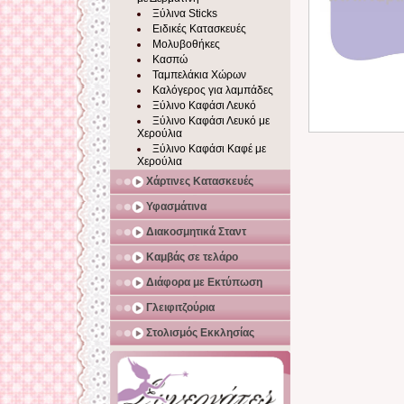
Ξύλινα Sticks
Ειδικές Κατασκευές
Μολυβοθήκες
Κασπώ
Ταμπελάκια Χώρων
Καλόγερος για λαμπάδες
Ξύλινο Καφάσι Λευκό
Ξύλινο Καφάσι Λευκό με
Χερούλια
Ξύλινο Καφάσι Καφέ με
Χερούλια
Χάρτινες Κατασκευές
Υφασμάτινα
Διακοσμητικά Σταντ
Καμβάς σε τελάρο
Διάφορα με Εκτύπωση
Γλειφιτζούρια
Στολισμός Εκκλησίας