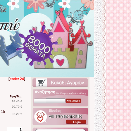
[
code: 24
]
Τιμή/Τεμ.
18.40 €
20.70 €
 15
32.20 €