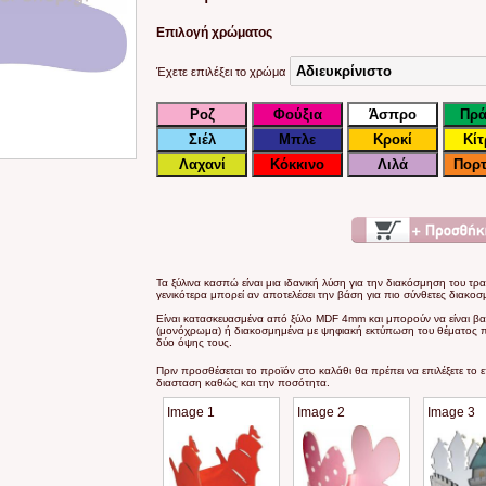
Επιλογή χρώματος
Έχετε επιλέξει το χρώμα
Τα ξύλινα κασπώ είναι μια ιδανική λύση για την διακόσμηση του τρα
γενικότερα μπορεί αν αποτελέσει την βάση για πιο σύνθετες διακοσ
Είναι κατασκευασμένα από ξύλο MDF 4mm και μπορούν να είναι β
(μονόχρωμα) ή διακοσμημένα με ψηφιακή εκτύπωση του θέματος πο
δύο όψης τους.
Πριν προσθέσεται το προϊόν στο καλάθι θα πρέπει να επιλέξετε το 
διασταση καθώς και την ποσότητα.
Image 1
Image 2
Image 3