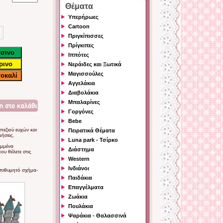
Θέματα
Υπερήρωες
Cartoon
Πριγκίπισσες
Πρίγκιπες
Ιππότες
Νεράιδες και Ξωτικά
Μαγισσούλες
Αγγελάκια
Διαβολάκια
Μπαλαρίνες
Γοργόνες
Bebe
πεζιού ευχών και
Πειρατικά Θέματα
μήσεις.
Luna park - Τσίρκο
αμμένα
Διάστημα
υ θέλετε στις
Western
Ινδιάνοι
επιθυμητό σχήμα-
Παιδάκια
Επαγγέλματα
Ζωάκια
Πουλάκια
Ψαράκια - Θαλασσινά