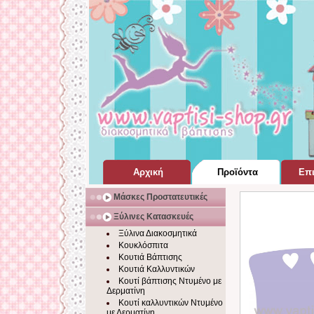
Αρχική
Προϊόντα
Επι
Σελίδα Home Page
για Βάπτιση
Μάσκες Προστατευτικές
Ξύλινες Κατασκευές
Ξύλινα Διακοσμητικά
Κουκλόσπιτα
Κουτιά Βάπτισης
Κουτιά Καλλυντικών
Κουτί βάπτισης Ντυμένο με
Δερματίνη
Κουτί καλλυντικών Ντυμένο
με Δερματίνη