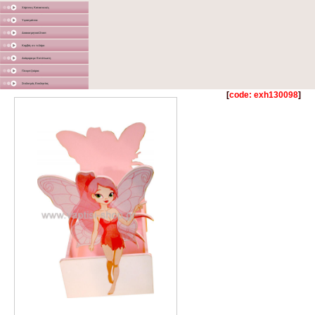
Χάρτινες Κατασκευές
Υφασμάτινα
Διακοσμητικά Σταντ
Καμβάς σε τελάρο
Διάφορα με Εκτύπωση
Γλειφιτζούρια
Στολισμός Εκκλησίας
[
code: exh130098
]