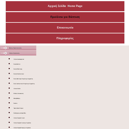
Αρχική Σελίδα Home Page
Προϊόντα για Βάπτιση
Επικοινωνία
Πληροφορίες
Μάσκες Προστατευτικές
Ξύλινες Κατασκευές
Ξύλινα Διακοσμητικά
Κουκλόσπιτα
Κουτιά Βάπτισης
Κουτιά Καλλυντικών
Κουτί βάπτισης Ντυμένο με Δερματίνη
Κουτί καλλυντικών Ντυμένο με Δερματίνη
Ξύλινα Sticks
Ειδικές Κατασκευές
Μολυβοθήκες
Κασπώ
Ταμπελάκια Χώρων
Καλόγερος για λαμπάδες
Ξύλινο Καφάσι Λευκό
Ξύλινο Καφάσι Λευκό με Χερούλια
Ξύλινο Καφάσι Καφέ με Χερούλια