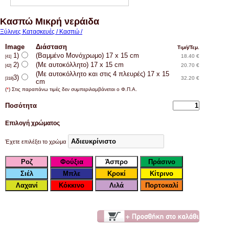
Κασπώ Μικρή νεράιδα
Ξύλινες Κατασκευές / Κασπώ /
Image
Διάσταση
Τιμή/Τεμ.
1)
(Βαμμένο Μονόχρωμο) 17 x 15 cm
18.40 €
[41]
2)
(Με αυτοκόλλητο) 17 x 15 cm
20.70 €
[42]
(Με αυτοκόλλητο και στις 4 πλευρές) 17 x 15
3)
32.20 €
[318]
cm
(
*
) Στις παραπάνω τιμές δεν συμπεριλαμβάνεται ο Φ.Π.Α.
Ποσότητα
Επιλογή χρώματος
Έχετε επιλέξει το χρώμα