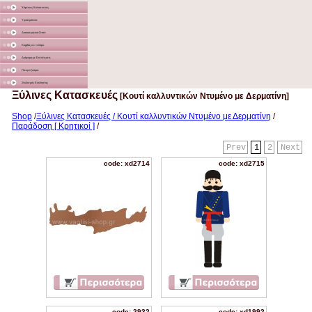
Χάρτινες Κατασκευές
Υφασμάτινα
Διακοσμητικά Σταντ
Καμβάς σε τελάρο
Διάφορα με Εκτύπωση
Γλειφιτζούρια
Στολισμός Εκκλησίας
Ξύλινες Κατασκευές
[Κουτί καλλυντικών Ντυμένο με Δερματίνη]
Shop
/
Ξύλινες Κατασκευές / Κουτί καλλυντικών Ντυμένο με Δερματίνη
/
Παράδοση [ Κρητικοί ]
/
Prev
1
2
Next
code: xd2714
code: xd2715
code: 2932
code: xd1992