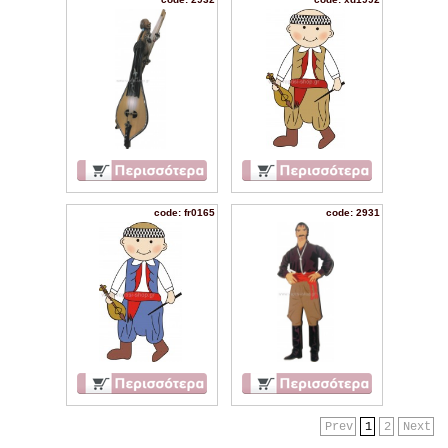
code: fr0165
code: 2931
Prev
1
2
Next