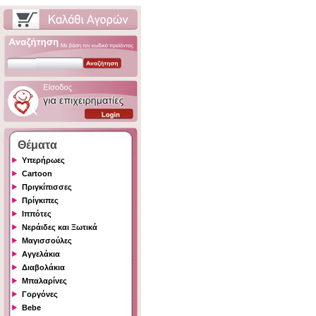
Θέματα
Υπερήρωες
Cartoon
Πριγκίπισσες
Πρίγκιπες
Ιππότες
Νεράιδες και Ξωτικά
Μαγισσούλες
Αγγελάκια
Διαβολάκια
Μπαλαρίνες
Γοργόνες
Bebe