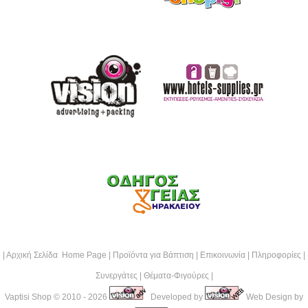
|
Αρχική Σελίδα Home Page
|
Προϊόντα για Βάπτιση
|
Επικοινωνία
|
Πληροφορίες
|
Συνεργάτες
|
Θέματα-Φιγούρες
|
Vaptisi Shop
© 2010 - 2026
Developed by
Web Design by