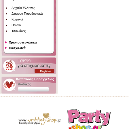
Αρχαίοι Έλληνες
Διάφορα Παραδοσιακά
Κρητικοί
Πόντιοι
Τσολιάδες
Χριστουγεννιάτικα
Πασχαλινά