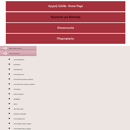
Αρχική Σελίδα Home Page
Προϊόντα για Βάπτιση
Επικοινωνία
Πληροφορίες
Μάσκες Προστατευτικές
Ξύλινες Κατασκευές
Ξύλινα Διακοσμητικά
Κουκλόσπιτα
Κουτιά Βάπτισης
Κουτιά Καλλυντικών
Κουτί βάπτισης Ντυμένο με Δερματίνη
Κουτί καλλυντικών Ντυμένο με Δερματίνη
Ξύλινα Sticks
Ειδικές Κατασκευές
Μολυβοθήκες
Κασπώ
Ταμπελάκια Χώρων
Καλόγερος για λαμπάδες
Ξύλινο Καφάσι Λευκό
Ξύλινο Καφάσι Λευκό με Χερούλια
Ξύλινο Καφάσι Καφέ με Χερούλια