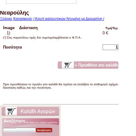
Νεαρούλης
Ξύλινες Κατασκευές / Κουτί καλλυντικών Ντυμένο με Δερματίνη /
Image
Διάσταση
Τιμή/Τεμ.
1)
0 €
(
*
) Στις παραπάνω τιμές δεν συμπεριλαμβάνεται ο Φ.Π.Α.
Ποσότητα
Πριν προσθέσεται το προϊόν στο καλάθι θα πρέπει να επιλέξετε το επιθυμητό σχήμα-
διασταση καθώς και την ποσότητα.