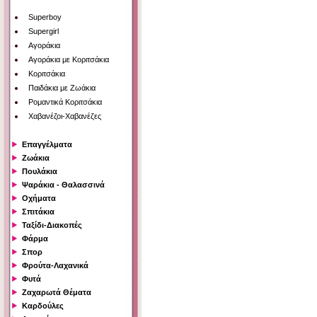
Superboy
Supergirl
Αγοράκια
Αγοράκια με Κοριτσάκια
Κοριτσάκια
Παιδάκια με Ζωάκια
Ρομαντικά Κοριτσάκια
Χαβανέζοι-Χαβανέζες
Επαγγέλματα
Ζωάκια
Πουλάκια
Ψαράκια - Θαλασσινά
Οχήματα
Σπιτάκια
Ταξίδι-Διακοπές
Φάρμα
Σπορ
Φρούτα-Λαχανικά
Φυτά
Ζαχαρωτά Θέματα
Καρδούλες