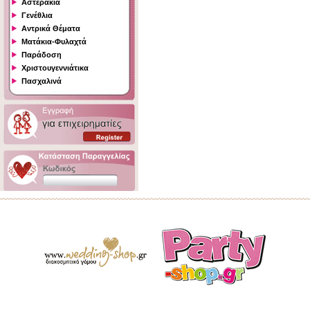
Αστεράκια
Γενέθλια
Αντρικά Θέματα
Ματάκια-Φυλαχτά
Παράδοση
Χριστουγεννιάτικα
Πασχαλινά