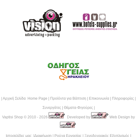
|
Αρχική Σελίδα Home Page
|
Προϊόντα για Βάπτιση
|
Επικοινωνία
|
Πληροφορίες
|
Συνεργάτες
|
Θέματα-Φιγούρες
|
Vaptisi Shop
© 2010 - 2026
Developed by
Web Design by
Ιστοσελίδες μας: |
Διαφήμιση
|
Ρούχα Εργασίας
|
Ξενοδοχειακός Εξοπλισμός
|