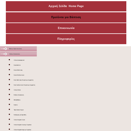
Αρχική Σελίδα Home Page
Προϊόντα για Βάπτιση
Επικοινωνία
Πληροφορίες
Μάσκες Προστατευτικές
Ξύλινες Κατασκευές
Ξύλινα Διακοσμητικά
Κουκλόσπιτα
Κουτιά Βάπτισης
Κουτιά Καλλυντικών
Κουτί βάπτισης Ντυμένο με Δερματίνη
Κουτί καλλυντικών Ντυμένο με Δερματίνη
Ξύλινα Sticks
Ειδικές Κατασκευές
Μολυβοθήκες
Κασπώ
Ταμπελάκια Χώρων
Καλόγερος για λαμπάδες
Ξύλινο Καφάσι Λευκό
Ξύλινο Καφάσι Λευκό με Χερούλια
Ξύλινο Καφάσι Καφέ με Χερούλια