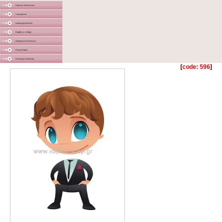
Χάρτινες Κατασκευές
Υφασμάτινα
Διακοσμητικά Σταντ
Καμβάς σε τελάρο
Διάφορα με Εκτύπωση
Γλειφιτζούρια
Στολισμός Εκκλησίας
[
code: 596
]