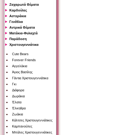
Ζαχαρωτά Θέματα
Καρδούλες
Αστεράκια
Γενέθλια
Αντρικά Θέματα
Ματάκια-Φυλαχτά
Παράδοση
Χριστουγεννιάτικα
Cute Bears
Forever Friends
Αγγελάκια
Άγιος Βασίλης
Γάντια Χριστουγεννιάτικα
Γκι
Διάφορα
Δωράκια
Έλατα
Έλκηθρα
Ζωάκια
Κάλτσες Χριστουγεννιάτικες
Καμπανούλες
Μπάλες Χριστουγεννιάτικες