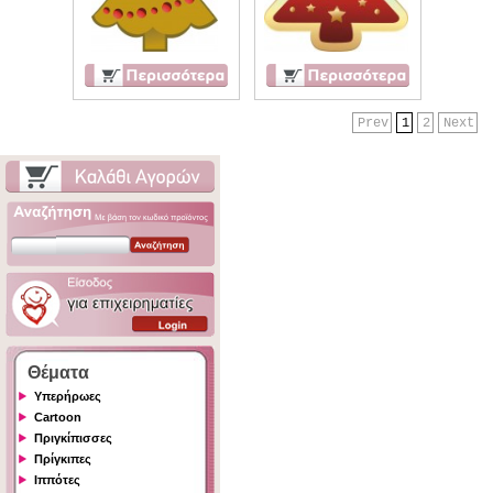
Prev
1
2
Next
Θέματα
Υπερήρωες
Cartoon
Πριγκίπισσες
Πρίγκιπες
Ιππότες