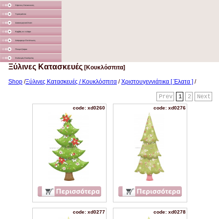
Χάρτινες Κατασκευές
Υφασμάτινα
Διακοσμητικά Σταντ
Καμβάς σε τελάρο
Διάφορα με Εκτύπωση
Γλειφιτζούρια
Στολισμός Εκκλησίας
Ξύλινες Κατασκευές
[Κουκλόσπιτα]
Shop
/
Ξύλινες Κατασκευές / Κουκλόσπιτα
/
Χριστουγεννιάτικα [ Έλατα ]
/
Prev
1
2
Next
code: xd0260
code: xd0276
code: xd0277
code: xd0278