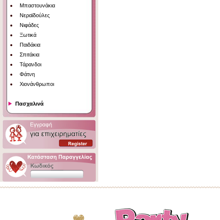
Μπαστουνάκια
Νεραϊδούλες
Νιφάδες
Ξωτικά
Παιδάκια
Σπιτάκια
Τάρανδοι
Φάτνη
Χιονάνθρωποι
Πασχαλινά