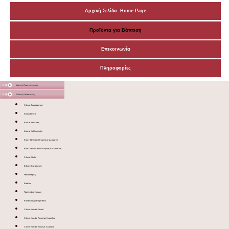
Αρχική Σελίδα Home Page
Προϊόντα για Βάπτιση
Επικοινωνία
Πληροφορίες
Μάσκες Προστατευτικές
Ξύλινες Κατασκευές
Ξύλινα Διακοσμητικά
Κουκλόσπιτα
Κουτιά Βάπτισης
Κουτιά Καλλυντικών
Κουτί βάπτισης Ντυμένο με Δερματίνη
Κουτί καλλυντικών Ντυμένο με Δερματίνη
Ξύλινα Sticks
Ειδικές Κατασκευές
Μολυβοθήκες
Κασπώ
Ταμπελάκια Χώρων
Καλόγερος για λαμπάδες
Ξύλινο Καφάσι Λευκό
Ξύλινο Καφάσι Λευκό με Χερούλια
Ξύλινο Καφάσι Καφέ με Χερούλια