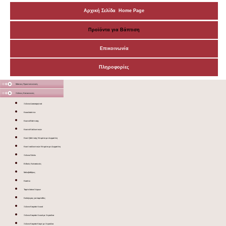
Αρχική Σελίδα Home Page
Προϊόντα για Βάπτιση
Επικοινωνία
Πληροφορίες
Μάσκες Προστατευτικές
Ξύλινες Κατασκευές
Ξύλινα Διακοσμητικά
Κουκλόσπιτα
Κουτιά Βάπτισης
Κουτιά Καλλυντικών
Κουτί βάπτισης Ντυμένο με Δερματίνη
Κουτί καλλυντικών Ντυμένο με Δερματίνη
Ξύλινα Sticks
Ειδικές Κατασκευές
Μολυβοθήκες
Κασπώ
Ταμπελάκια Χώρων
Καλόγερος για λαμπάδες
Ξύλινο Καφάσι Λευκό
Ξύλινο Καφάσι Λευκό με Χερούλια
Ξύλινο Καφάσι Καφέ με Χερούλια