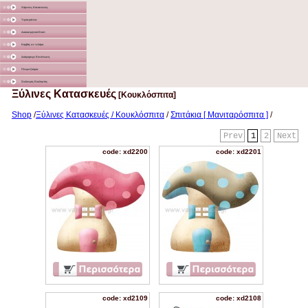
Χάρτινες Κατασκευές
Υφασμάτινα
Διακοσμητικά Σταντ
Καμβάς σε τελάρο
Διάφορα με Εκτύπωση
Γλειφιτζούρια
Στολισμός Εκκλησίας
Ξύλινες Κατασκευές
[Κουκλόσπιτα]
Shop
/
Ξύλινες Κατασκευές / Κουκλόσπιτα
/
Σπιτάκια [ Μανιταρόσπιτα ]
/
Prev
1
2
Next
code: xd2200
code: xd2201
code: xd2109
code: xd2108