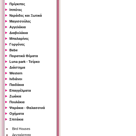
Πρίγκιπες
Ιππότες
Νεράιδες και Ξωτικά
Μαγισσούλες
Αγγελάκια
Διαβολάκια
Μπαλαρίνες
Γοργόνες
Bebe
Πειρατικά Θέματα
Luna park - Τσίρκο
Διάστημα
Western
Ινδιάνοι
Παιδάκια
Επαγγέλματα
Ζωάκια
Πουλάκια
Ψαράκια - Θαλασσινά
Οχήματα
Σπιτάκια
Bird Houses
Δεντρόσπιτα