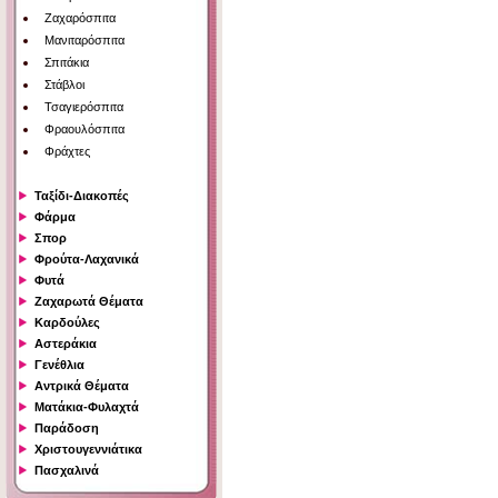
Ζαχαρόσπιτα
Μανιταρόσπιτα
Σπιτάκια
Στάβλοι
Τσαγιερόσπιτα
Φραουλόσπιτα
Φράχτες
Ταξίδι-Διακοπές
Φάρμα
Σπορ
Φρούτα-Λαχανικά
Φυτά
Ζαχαρωτά Θέματα
Καρδούλες
Αστεράκια
Γενέθλια
Αντρικά Θέματα
Ματάκια-Φυλαχτά
Παράδοση
Χριστουγεννιάτικα
Πασχαλινά