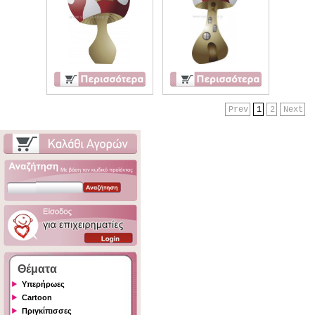
Prev
1
2
Next
Θέματα
Υπερήρωες
Cartoon
Πριγκίπισσες