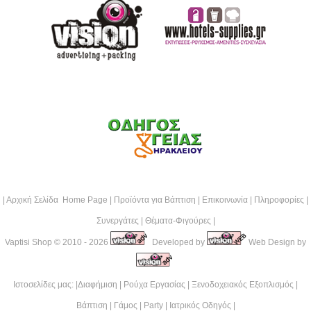
|
Αρχική Σελίδα Home Page
|
Προϊόντα για Βάπτιση
|
Επικοινωνία
|
Πληροφορίες
|
Συνεργάτες
|
Θέματα-Φιγούρες
|
Vaptisi Shop
© 2010 - 2026
Developed by
Web Design by
Ιστοσελίδες μας: |
Διαφήμιση
|
Ρούχα Εργασίας
|
Ξενοδοχειακός Εξοπλισμός
|
Βάπτιση
|
Γάμος
|
Party
|
Ιατρικός Οδηγός
|