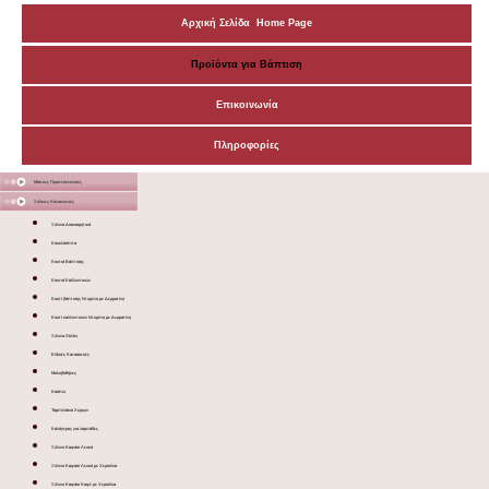
Αρχική Σελίδα Home Page
Προϊόντα για Βάπτιση
Επικοινωνία
Πληροφορίες
Μάσκες Προστατευτικές
Ξύλινες Κατασκευές
Ξύλινα Διακοσμητικά
Κουκλόσπιτα
Κουτιά Βάπτισης
Κουτιά Καλλυντικών
Κουτί βάπτισης Ντυμένο με Δερματίνη
Κουτί καλλυντικών Ντυμένο με Δερματίνη
Ξύλινα Sticks
Ειδικές Κατασκευές
Μολυβοθήκες
Κασπώ
Ταμπελάκια Χώρων
Καλόγερος για λαμπάδες
Ξύλινο Καφάσι Λευκό
Ξύλινο Καφάσι Λευκό με Χερούλια
Ξύλινο Καφάσι Καφέ με Χερούλια