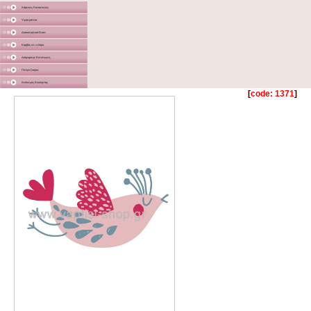
Χάρτινες Κατασκευές
Υφασμάτινα
Διακοσμητικά Σταντ
Καμβάς σε τελάρο
Διάφορα με Εκτύπωση
Γλειφιτζούρια
Στολισμός Εκκλησίας
[
code: 1371
]