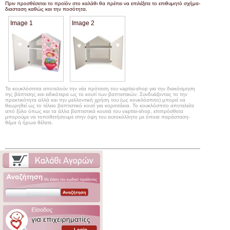
Πριν προσθέσεται το προϊόν στο καλάθι θα πρέπει να επιλέξετε το επιθυμητό σχήμα-
διασταση καθώς και την ποσότητα.
Image 1
Image 2
Τα κουκλόσπιτα αποτελούν την νέα πρόταση του vaptisi-shop για την διακόσμηση
της βάπτισης και ειδικότερα ως το κουτί των βαπτιστικών. Συνδυάζοντας το την
πρακτικότητα αλλά και την μελλοντική χρήση του (ως κουκλόσπιτο) μπορεί να
θεωρηθεί ως το τέλειο βαπτιστικό κουτί για κοριτσάκια. Το κουκλόσπιτο αποτελείτε
από ξύλο όπως και τα άλλα βαπτιστικά κουτιά του vaptisi-shop, επιπρόσθετα
μπορούμε να τοποθετήσουμε στην όψη του αυτοκόλλητο με όποια παράσταση-
θέμα ή ήρωα θέλετε.