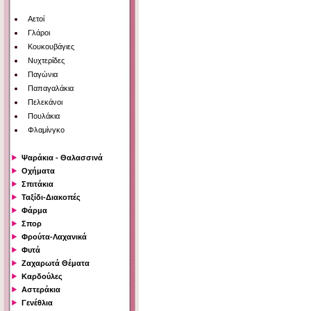
Αετοί
Γλάροι
Κουκουβάγιες
Νυχτερίδες
Παγώνια
Παπαγαλάκια
Πελεκάνοι
Πουλάκια
Φλαμίνγκο
Ψαράκια - Θαλασσινά
Οχήματα
Σπιτάκια
Ταξίδι-Διακοπές
Φάρμα
Σπορ
Φρούτα-Λαχανικά
Φυτά
Ζαχαρωτά Θέματα
Καρδούλες
Αστεράκια
Γενέθλια