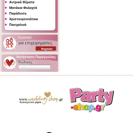
Αντρικά Θέματα
Ματάκια-Φυλαχτά
Παράδοση
Χριστουγεννιάτικα
Πασχαλινά