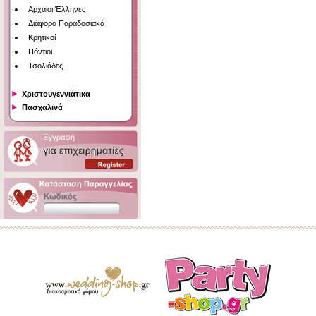
Αρχαίοι Έλληνες
Διάφορα Παραδοσιακά
Κρητικοί
Πόντιοι
Τσολιάδες
Χριστουγεννιάτικα
Πασχαλινά