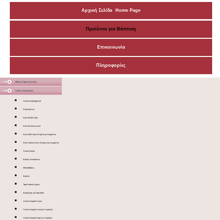
Αρχική Σελίδα Home Page
Προϊόντα για Βάπτιση
Επικοινωνία
Πληροφορίες
Μάσκες Προστατευτικές
Ξύλινες Κατασκευές
Ξύλινα Διακοσμητικά
Κουκλόσπιτα
Κουτιά Βάπτισης
Κουτιά Καλλυντικών
Κουτί βάπτισης Ντυμένο με Δερματίνη
Κουτί καλλυντικών Ντυμένο με Δερματίνη
Ξύλινα Sticks
Ειδικές Κατασκευές
Μολυβοθήκες
Κασπώ
Ταμπελάκια Χώρων
Καλόγερος για λαμπάδες
Ξύλινο Καφάσι Λευκό
Ξύλινο Καφάσι Λευκό με Χερούλια
Ξύλινο Καφάσι Καφέ με Χερούλια