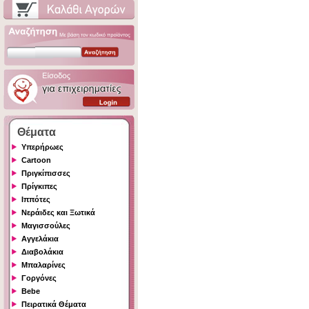
Θέματα
Υπερήρωες
Cartoon
Πριγκίπισσες
Πρίγκιπες
Ιππότες
Νεράιδες και Ξωτικά
Μαγισσούλες
Αγγελάκια
Διαβολάκια
Μπαλαρίνες
Γοργόνες
Bebe
Πειρατικά Θέματα