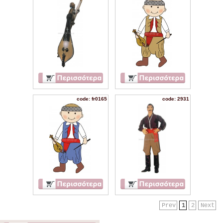
code: fr0165
code: 2931
Prev
1
2
Next