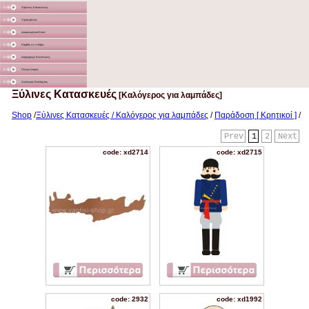
Χάρτινες Κατασκευές
Υφασμάτινα
Διακοσμητικά Σταντ
Καμβάς σε τελάρο
Διάφορα με Εκτύπωση
Γλειφιτζούρια
Στολισμός Εκκλησίας
Ξύλινες Κατασκευές
[Καλόγερος για λαμπάδες]
Shop
/
Ξύλινες Κατασκευές / Καλόγερος για λαμπάδες
/
Παράδοση [ Κρητικοί ]
/
Prev
1
2
Next
code: xd2714
code: xd2715
code: 2932
code: xd1992